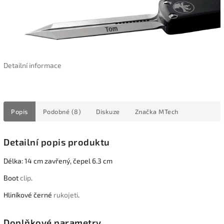
Detailní informace
Popis
Podobné (8)
Diskuze
Značka
MTech
Detailní popis produktu
Délka: 14 cm zavřený, čepel 6.3 cm
Boot
clip
.
Hliníkové černé
rukojeti
.
Doplňkové parametry