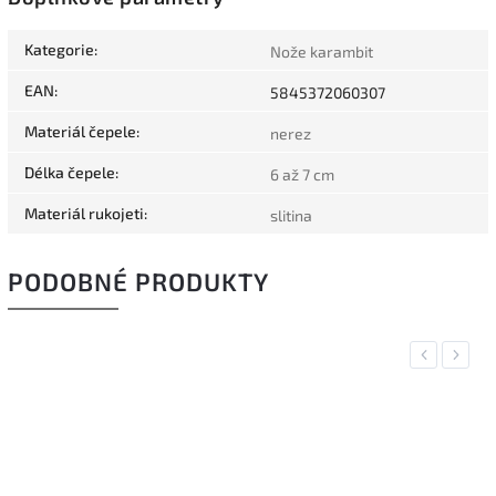
Kategorie
:
Nože karambit
EAN
:
5845372060307
Materiál čepele
:
nerez
Délka čepele
:
6 až 7 cm
Materiál rukojeti
:
slitina
PODOBNÉ PRODUKTY
Previous
Next