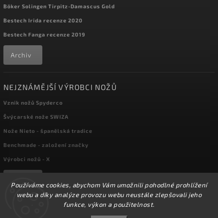
Böker Solingen Tirpitz-Damascus Gold
Bestech Irida recenze 2020
Bestech Fanga recenze 2019
Archiv
NEJZNÁMĚJŠÍ VÝROBCI NOŽŮ
Vznik nožů Spyderco
Švýcarské nože SWIZA
Nože Nieto - španělská tradice
Benchmade - založení značky
Výrobci nožů - X
Archiv
Používáme cookies, abychom Vám umožnili pohodlné prohlížení
webu a díky analýze provozu webu neustále zlepšovali jeho
funkce, výkon a použitelnost.
Copyright 2026
kapesni-noze.cz
. Všechna práva vyhrazena.
☀️Ve dnech 3-14.8 2026 máme zavřeno z důvodu
DOVOLENÉ. Eshop zůstává v provozu, objednávky