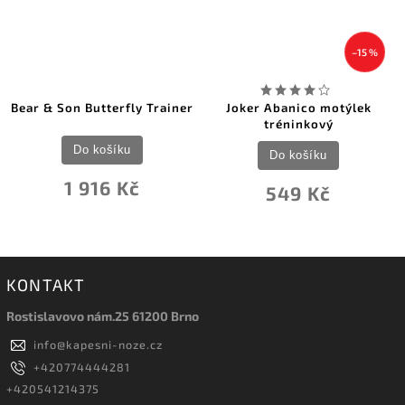
–15 %
Bear & Son Butterfly Trainer
Joker Abanico motýlek
tréninkový
Do košíku
Do košíku
1 916 Kč
549 Kč
KONTAKT
Rostislavovo nám.25 61200 Brno
info
@
kapesni-noze.cz
+420774444281
+420541214375