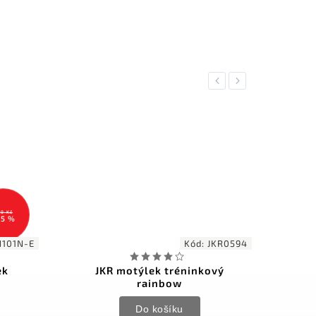
Previous
Next
9 Kč
15 %
N101N-E
Kód:
JKR0594
ek
JKR motýlek tréninkový
Bök
rainbow
Do košíku