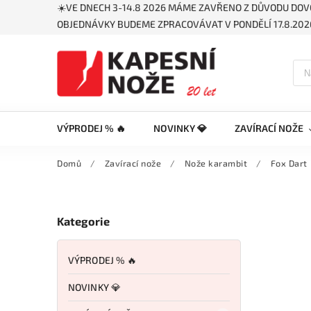
☀️VE DNECH 3-14.8 2026 MÁME ZAVŘENO Z DŮVODU DOV
OBJEDNÁVKY BUDEME ZPRACOVÁVAT V PONDĚLÍ 17.8.2026
VÝPRODEJ % 🔥
NOVINKY 💎
ZAVÍRACÍ NOŽE
Domů
/
Zavírací nože
/
Nože karambit
/
Fox Dart
Kategorie
VÝPRODEJ % 🔥
NOVINKY 💎