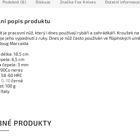
Podobné (8)
Diskuze
Značka
Fox Knives
Ostatní informace
lní popis produktu
 je pracovní nůž, který i dnes používají rybáři a zahrádkáři. Kroužek na
e jeho vypadnutí z ruky. Dnes je nůž často používán ve filipínských umě
Doug Marcaida
 délka: 18,5 cm
epele: 6,5 cm
a čepele: 3 mm
690Co nerez
: 58-60 HRC
:
G-10
černá
t: 100 g
Italy
BNÉ PRODUKTY