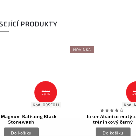
SEJÍCÍ PRODUKTY
NOVINKA
849 Kč
64
–9 %
–
Kód:
09SC011
Kód:
 Magnum Balisong Black
Joker Abanico motýl
Stonewash
tréninkový černý
Do košíku
Do košíku