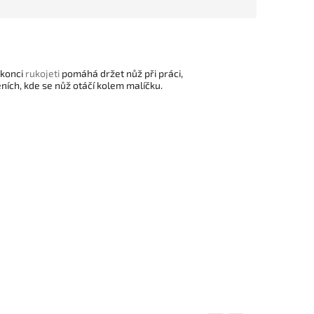
 konci
rukojeti
pomáhá držet nůž při práci,
ních, kde se nůž otáčí kolem malíčku.