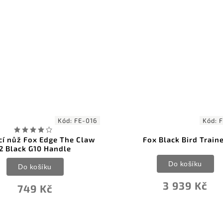
Kód:
FE-016
Kód:
cí nůž Fox Edge The Claw
Fox Black Bird Train
2 Black G10 Handle
Do košíku
Do košíku
3 939 Kč
749 Kč