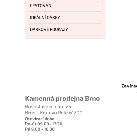
CESTOVÁNÍ
IDEÁLNÍ DÁRKY
DÁRKOVÉ POUKAZY
1 116 Kč
–8 %
Kód:
TF1001BL
Tac Force Karambit TF-1001
Zavíra
Blue
Kamenná prodejna Brno
Do košíku
Rostislavovo nám.25
Brno - Královo Pole 61200
1 025 Kč
Otevírací doba:
Po-Čt 09:00- 17:30
Pá 9:00 - 16:30