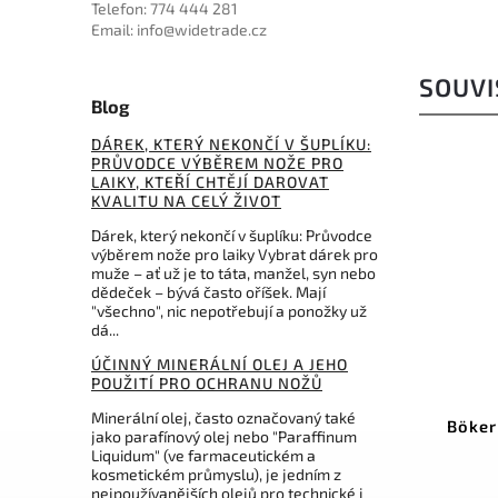
Telefon: 774 444 281
Email: info@widetrade.cz
SOUVI
Blog
DÁREK, KTERÝ NEKONČÍ V ŠUPLÍKU:
PRŮVODCE VÝBĚREM NOŽE PRO
LAIKY, KTEŘÍ CHTĚJÍ DAROVAT
KVALITU NA CELÝ ŽIVOT
Dárek, který nekončí v šuplíku: Průvodce
výběrem nože pro laiky Vybrat dárek pro
muže – ať už je to táta, manžel, syn nebo
dědeček – bývá často oříšek. Mají
"všechno", nic nepotřebují a ponožky už
dá...
ÚČINNÝ MINERÁLNÍ OLEJ A JEHO
POUŽITÍ PRO OCHRANU NOŽŮ
Kód:
BC115WTR
Minerální olej, často označovaný také
Bear & Son Butterfly White
Böker
jako parafínový olej nebo "Paraffinum
Powder Coat
Liquidum" (ve farmaceutickém a
kosmetickém průmyslu), je jedním z
Do košíku
nejpoužívanějších olejů pro technické i