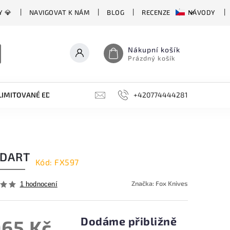
Y 💎
NAVIGOVAT K NÁM
BLOG
RECENZE
NÁVODY
Nákupní košík
Prázdný košík
LIMITOVANÉ EDICE
BROUSKY, BRUSKY, OCÍLKY
+420774444281
DOPLŇKY
 DART
Kód:
FX597
Značka:
Fox Knives
1 hodnocení
Dodáme přibližně
965 Kč