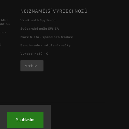
NEJZNÁMĚJŠÍ VÝROBCI NOŽŮ
 Mini
Vznik nožů Spyderco
dition
Švýcarské nože SWIZA
 mm-
Nože Nieto - španělská tradice
d
Benchmade - založení značky
Výrobci nožů - X
Archiv
Souhlasím