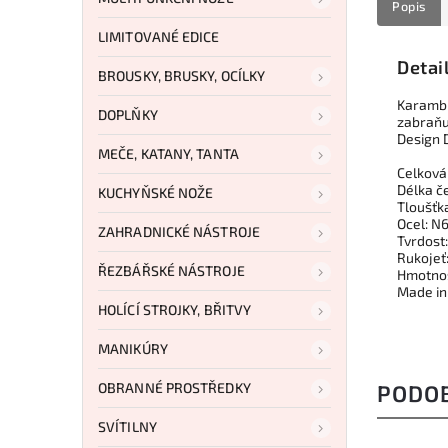
Popis
LIMITOVANÉ EDICE
Detai
BROUSKY, BRUSKY, OCÍLKY
Karambit
DOPLŇKY
zabraňuj
Design 
MEČE, KATANY, TANTA
Celková
Délka č
KUCHYŇSKÉ NOŽE
Tloušťk
Ocel: N
ZAHRADNICKÉ NÁSTROJE
Tvrdost
Rukojeť
ŘEZBÁŘSKÉ NÁSTROJE
Hmotnos
Made in 
HOLÍCÍ STROJKY, BŘITVY
MANIKÚRY
OBRANNÉ PROSTŘEDKY
PODO
SVÍTILNY