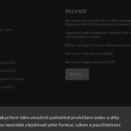
RECENZE
Recenze limitované verze Benchmade

Osborne 945-221 Damasteel Limited E
 k nám
Japonský nůž Kanetsune santoku 165
uživatelská recenze
Böker Solingen Tirpitz-Damascus Gol
Bestech Irida recenze 2020
Bestech Fanga recenze 2019
 program
podmínky
Archiv
obních údajů
 značky
Copyright 2026
kapesni-noze.cz
. Všechna práva vyhrazena.
abychom Vám umožnili pohodlné prohlížení webu a díky
Upravit nastavení cookies
 neustále zlepšovali jeho funkce, výkon a použitelnost.