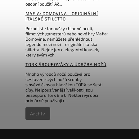
osobní použití. Ač...
2 448 Kč
MAFIA: DOMOVINA - ORIGINÁLNÍ
ITALSKÉ STILETTO
Pokud jste fanoušky chladné oceli,
filmových gangsterů nebo nové hry Mafia:
Domovina, nemůžete přehlédnout
legendu mezi noži – originální italská
stiletta. Nejde jen o elegantní kousek,
který svým vzh...
TORX ŠROUBOVÁKY A ÚDRŽBA NOŽŮ
Mnoho výrobců nožů používá pro
sestavení svých nožů šrouby
s hvězdičkovou hlavičkou TORX se šesti
cípy. Nejpoužívanější velikosti jsou
bezesporu Torx 8 a 6. Někteří výrobci
primárně používají n...
Archiv