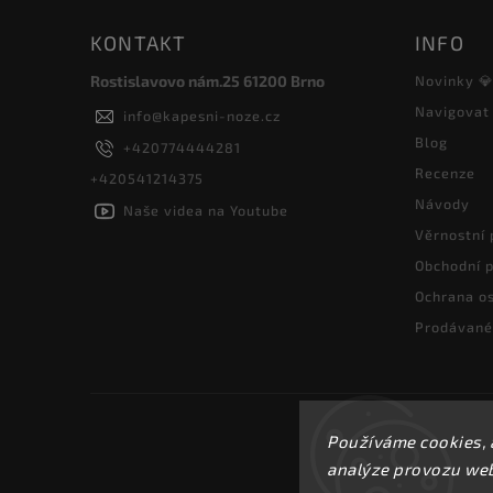
KONTAKT
INFO
Rostislavovo nám.25 61200 Brno
Novinky 
Navigovat
info
@
kapesni-noze.cz
Blog
+420774444281
Recenze
+420541214375
Návody
Naše videa na Youtube
Věrnostní
Obchodní 
Ochrana os
Prodávané
Používáme cookies, 
analýze provozu webu