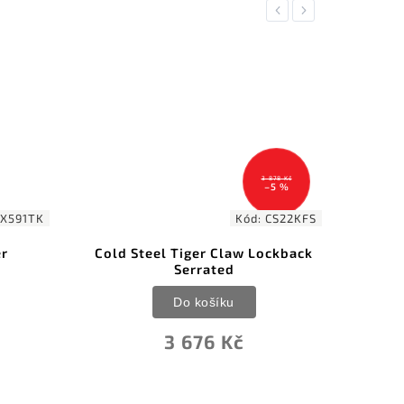
Previous
Next
3 878 Kč
–5 %
FX591TK
Kód:
CS22KFS
er
Cold Steel Tiger Claw Lockback
Serrated
Do košíku
3 676 Kč