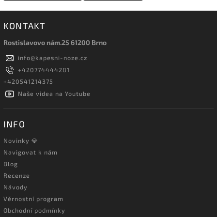
KONTAKT
Rostislavovo nám.25 61200 Brno
info
@
kapesni-noze.cz
+420774444281
+420541214375
Naše videa na Youtube
INFO
Novinky 💎
Navigovat k nám
Blog
Recenze
Návody
Věrnostní program
Obchodní podmínky