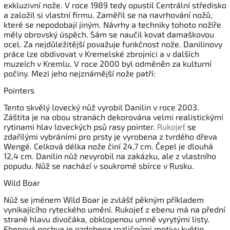
exkluzivní nože. V roce 1989 tedy opustil Centrální středisko
a založil si vlastní firmu. Zaměřil se na navrhování nožů,
které se nepodobají jiným. Návrhy a techniky tohoto nožíře
měly obrovský úspěch. Sám se naučil kovat damaškovou
ocel. Za nejdůležitější považuje funkčnost nože. Danilinovy
práce lze obdivovat v Kremelské zbrojnici a v dalších
muzeích v Kremlu. V roce 2000 byl odměněn za kulturní
počiny. Mezi jeho nejznámější nože patří:
Pointers
Tento skvělý lovecký nůž vyrobil Danilin v roce 2003.
Záštita je na obou stranách dekorována velmi realistickými
rytinami hlav loveckých psů rasy pointer.
Rukojeť
se
zdařilými vybráními pro prsty je vyrobena z tvrdého dřeva
Wengé. Celková délka nože činí 24,7 cm. Čepel je dlouhá
12,4 cm. Danilin nůž nevyrobil na zakázku, ale z vlastního
popudu. Nůž se nachází v soukromé sbírce v Rusku.
Wild Boar
Nůž se jménem Wild Boar je zvlášť pěkným příkladem
vynikajícího ryteckého umění. Rukojeť z ebenu má na přední
straně hlavu divočáka, obklopenou umně vyrytými listy.
Ebenová pochva je ozdobena rozličnými motivy květin.