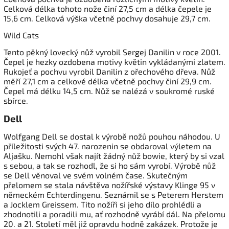
Celková délka tohoto nože činí 27,5 cm a délka čepele je
15,6 cm. Celková výška včetně pochvy dosahuje 29,7 cm.
Wild Cats
Tento pěkný lovecký nůž vyrobil Sergej Danilin v roce 2001.
Čepel je hezky ozdobena motivy květin vykládanými zlatem.
Rukojeť a pochvu vyrobil Danilin z ořechového dřeva. Nůž
měří 27,1 cm a celkové délka včetně pochvy činí 29,9 cm.
Čepel má délku 14,5 cm. Nůž se nalézá v soukromé ruské
sbírce.
Dell
Wolfgang Dell se dostal k výrobě nožů pouhou náhodou. U
příležitosti svých 47. narozenin se obdaroval výletem na
Aljašku. Nemohl však najít žádný nůž bowie, který by si vzal
s sebou, a tak se rozhodl, že si ho sám vyrobí. Výrobě nůž
se Dell věnoval ve svém volném čase. Skutečným
přelomem se stala návštěva nožířské výstavy Klinge 95 v
německém Echterdingenu. Seznámil se s Peterem Herstem
a Jocklem Greissem. Tito nožíři si jeho dílo prohlédli a
zhodnotili a poradili mu, ať rozhodně vyrábí dál. Na přelomu
20. a 21. Století měl již opravdu hodně zakázek. Protože je