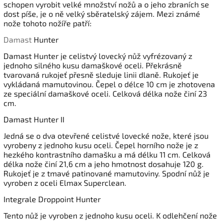
schopen vyrobit velké množství nožů a o jeho zbraních se
dost píše, je o ně velký sběratelský zájem. Mezi známé
nože tohoto nožíře patří:
Damast
Hunter
Damast Hunter je celistvý lovecký nůž vyfrézovaný z
jednoho silného kusu damaškové oceli. Překrásně
tvarovaná rukojeť přesně sleduje linii dlaně. Rukojeť je
vykládaná mamutovinou. Čepel o délce 10 cm je zhotovena
ze speciální damaškové oceli. Celková délka nože činí 23
cm.
Damast Hunter II
Jedná se o dva otevřené celistvé lovecké nože, které jsou
vyrobeny z jednoho kusu oceli. Čepel horního nože je z
hezkého kontrastního damašku a má délku 11 cm. Celková
délka nože činí 21,6 cm a jeho hmotnost dosahuje 120 g.
Rukojeť je z tmavé patinované mamutoviny. Spodní nůž je
vyroben z oceli Elmax Superclean.
Integrale Droppoint Hunter
Tento nůž je vyroben z jednoho kusu oceli. K odlehčení nože