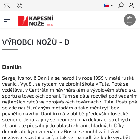
Hledat
VÝROBCI NOŽŮ - D
Danilin
Sergej Ivanovič Danilin se narodil v roce 1959 v malé ruské
vesnici. Vyučil se rytcem ve zbrojní škole v Tule. Poté se
vzdělával v Centrálním návrhářském a vývojovém středisku
sportu a loveckých zbraní. Tam se dále rozvíjel pod vedením
nejlepších rytců ve zbrojařských továrnách v Tule. Postupně
se zde naučil různým metodám a také mění rytí bez
pevného návrhu. Danilin má v oblibě především lovecké
scenérie. Jeho zájmy se neomezují na dekoraci střelných
zbraní, ale přesahují do oblasti zbraní chladných. Díky
demokratickým změnách v Rusku se mohl začít živit
nezávisle vlastní prací, a tak se rozhodl, že bude vyrábět