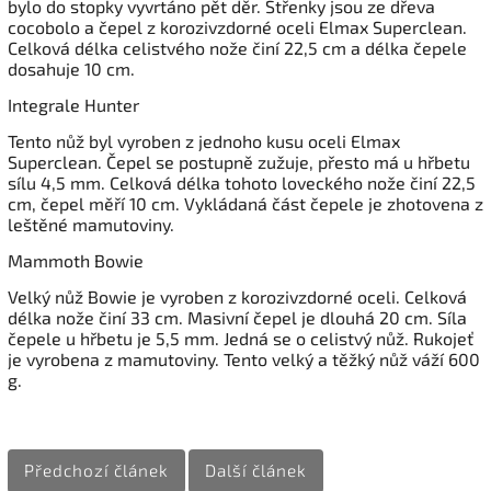
bylo do stopky vyvrtáno pět děr. Střenky jsou ze dřeva
cocobolo a čepel z korozivzdorné oceli Elmax Superclean.
Celková délka celistvého nože činí 22,5 cm a délka čepele
dosahuje 10 cm.
Integrale Hunter
Tento nůž byl vyroben z jednoho kusu oceli Elmax
Superclean. Čepel se postupně zužuje, přesto má u hřbetu
sílu 4,5 mm. Celková délka tohoto loveckého nože činí 22,5
cm, čepel měří 10 cm. Vykládaná část čepele je zhotovena z
leštěné mamutoviny.
Mammoth Bowie
Velký nůž Bowie je vyroben z korozivzdorné oceli. Celková
délka nože činí 33 cm. Masivní čepel je dlouhá 20 cm. Síla
čepele u hřbetu je 5,5 mm. Jedná se o celistvý nůž. Rukojeť
je vyrobena z mamutoviny. Tento velký a těžký nůž váží 600
g.
Předchozí článek
Další článek