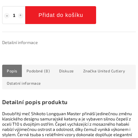
Přidat do košíku
Detailní informace
Popis
Podobné (8)
Diskuze
Značka
United Cutlery
Ostatní informace
Detailní popis produktu
Dvoubřitý meč Shikoto Longquan Master přináší jedinečnou změnu
klasického designu samurajské katany a je vybaven silnou čepelí z
oceli T10 s dvojitým ostřím. Čepel vycházející z mosazného habaki
nabízí výjimečnou ostrost a odolnost, díky čemuž vyniká výkonem i
stylem. Černá tsuba s reliéfními vzory dokonale doplňuje elegantní