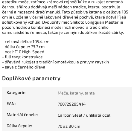
estetiku meče, zatímco krémová rejnočí kůže a
rukojeť
omotaná
černou šňůrou dodávají meči nádech tradice, kterou podtrhuje
černé a mosazné dračí menuki. Tato působivá katana o celkové 105
cm je uložena v černě lakované dřevěné pochvě, která dotváří její
sofistikovaný vzhled. Dvoubřitý meč Shikoto Longquan Master je
pozoruhodnou kombinací moderních inovací a tradičního
samurajského řemesla, takže je cenným doplňkem každé sbírky.
- celková délka: 105.4 cm
- délka čepele: 73.7 cm
- ocel: T10 High-Speed
- full tang konstrukce
- dřevěná rukojeť s tradiční omotávkou a pravým rayskin
- saya z černého dřeva
Doplňkové parametry
Kategorie
:
Meče, katany, tanta
EAN
:
760729295414
Materiál čepele
:
Carbon Steel / uhlíkatá ocel
Délka čepele
:
70 až 80 cm