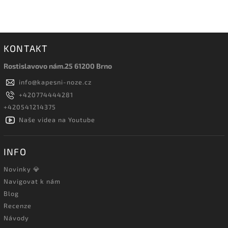
KONTAKT
Rostislavovo nám.25 61200 Brno
info
@
kapesni-noze.cz
+420774444281
+420541214375
Naše videa na Youtube
INFO
Novinky 💎
Navigovat k nám
Blog
Recenze
Návody