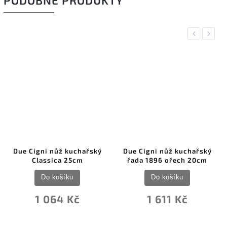
PODOBNÉ PRODUKTY
Previous
Next
 kuchařský
Due Cigni nůž kuchařský
Due Cigni Coquus
 25cm
řada 1896 ořech 20cm
Do košík
íku
Do košíku
2 496 
 Kč
1 611 Kč