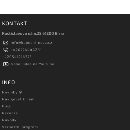
KONTAKT
Rostislavovo nám.25 61200 Brno
info
@
kapesni-noze.cz
+420774444281
+420541214375
Naše videa na Youtube
INFO
Novinky 💎
Navigovat k nám
Blog
Recenze
Návody
Věrnostní program