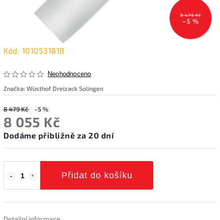
8 479 Kč
–5 %
Kód:
1010531818
Neohodnoceno
Značka:
Wüsthof Dreizack Solingen
8 479 Kč
–5 %
8 055 Kč
Dodáme přibližně za 20 dní
Přidat do košíku
Detailní informace