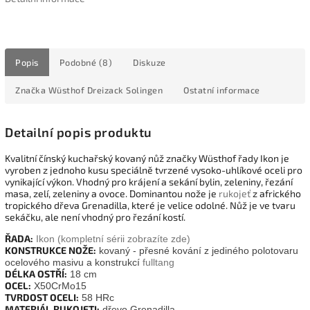
Popis
Podobné (8)
Diskuze
Značka
Wüsthof Dreizack Solingen
Ostatní informace
Detailní popis produktu
Kvalitní čínský kuchařský kovaný nůž značky Wüsthof řady Ikon je
vyroben z jednoho kusu speciálně tvrzené vysoko-uhlíkové oceli pro
vynikající výkon. Vhodný pro krájení a sekání bylin, zeleniny, řezání
masa, zelí, zeleniny a ovoce. Dominantou nože je
rukojeť
z afrického
tropického dřeva Grenadilla, které je velice odolné. Nůž je ve tvaru
sekáčku, ale není vhodný pro řezání kostí.
ŘADA:
Ikon (kompletní sérii zobrazíte zde)
KONSTRUKCE NOŽE:
kovaný - přesné kování z jediného polotovaru
ocelového masivu a konstrukcí
fulltang
DÉLKA OSTŘÍ:
18 cm
OCEL:
X50CrMo15
TVRDOST OCELI:
58 HRc
MATERIÁL RUKOJETI:
dřevo Grenadilla