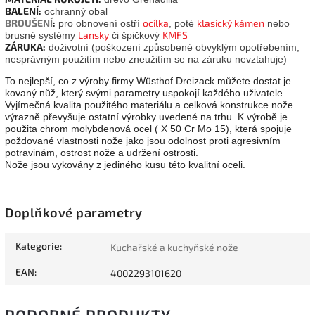
BALENÍ:
ochranný obal
BROUŠENÍ
:
ocílka
klasický kámen
pro obnovení ostří
, poté
nebo
Lansky
KMFS
brusné systémy
či špičkový
ZÁRUKA:
doživotní (poškození způsobené obvyklým opotřebením,
nesprávným použitím nebo zneužitím se na záruku nevztahuje)
To nejlepší, co z výroby firmy Wüsthof Dreizack můžete dostat je
kovaný nůž, který svými parametry uspokojí každého uživatele.
Vyjímečná kvalita použitého materiálu a celková konstrukce nože
výrazně převyšuje ostatní výrobky uvedené na trhu. K výrobě je
použita chrom molybdenová ocel ( X 50 Cr Mo 15), která spojuje
poždované vlastnosti nože jako jsou odolnost proti agresivním
potravinám, ostrost nože a udržení ostrosti.
Nože jsou vykovány z jediného kusu této kvalitní oceli.
Doplňkové parametry
Kategorie
:
Kuchařské a kuchyňské nože
EAN
:
4002293101620