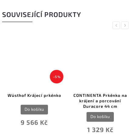
SOUVISEJÍCÍ PRODUKTY
Previous
Next
–5 %
of Krájecí prkénko
CONTINENTA Prkénko na
CONTIN
krájení a porcování
krájení
Duracore 44 cm
Do košíku
Do košíku
9 566 Kč
1 329 Kč