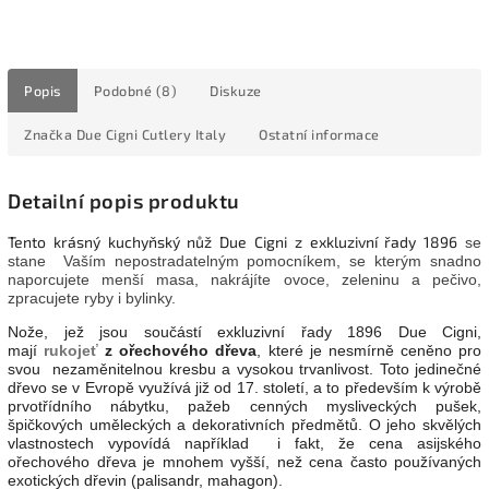
Popis
Podobné (8)
Diskuze
Značka
Due Cigni Cutlery Italy
Ostatní informace
Detailní popis produktu
Tento krásný kuchyňský nůž Due Cigni z exkluzivní řady 1896
se
stane Vaším nepostradatelným pomocníkem, se kterým snadno
naporcujete menší masa, nakrájíte ovoce, zeleninu a pečivo,
zpracujete ryby i bylinky.
Nože, jež jsou součástí exkluzivní řady 1896 Due Cigni,
mají
rukojeť
z ořechového dřeva
, které je nesmírně ceněno pro
svou nezaměnitelnou kresbu a vysokou trvanlivost. Toto jedinečné
dřevo se v Evropě využívá již od 17. století, a to především k výrobě
prvotřídního nábytku, pažeb cenných mysliveckých pušek,
špičkových uměleckých a dekorativních předmětů. O jeho skvělých
vlastnostech vypovídá například i fakt, že cena asijského
ořechového dřeva je mnohem vyšší, než cena často používaných
exotických dřevin (palisandr, mahagon).