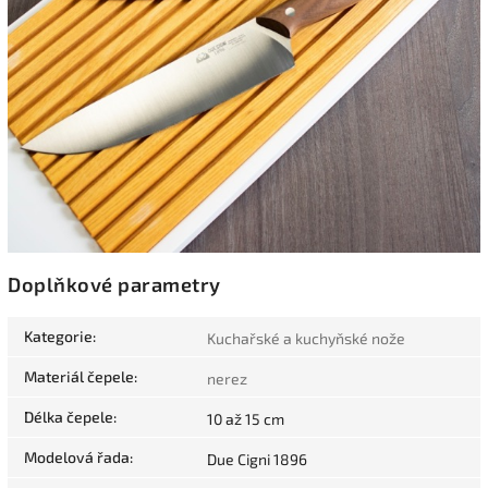
Doplňkové parametry
Kategorie
:
Kuchařské a kuchyňské nože
Materiál čepele
:
nerez
Délka čepele
:
10 až 15 cm
Modelová řada
:
Due Cigni 1896