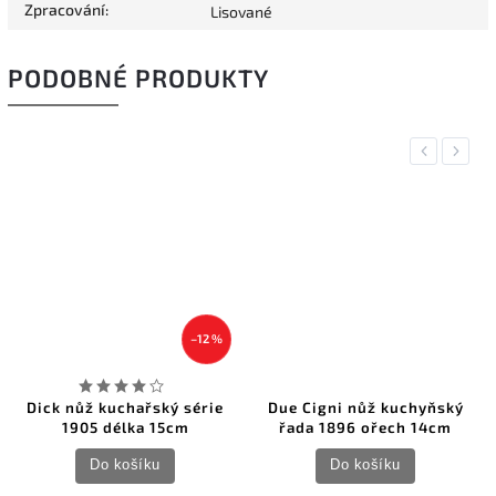
Zpracování
:
Lisované
PODOBNÉ PRODUKTY
Previous
Next
–12 %
Dick nůž kuchařský série
Due Cigni nůž kuchyňský
D
1905 délka 15cm
řada 1896 ořech 14cm
Do košíku
Do košíku