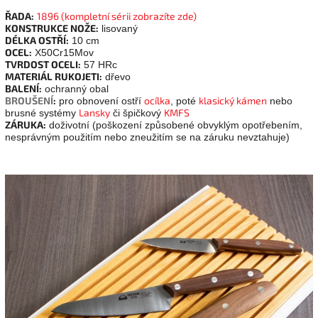
ŘADA:
1896 (kompletní sérii zobrazíte zde)
KONSTRUKCE NOŽE:
lisovaný
DÉLKA OSTŘÍ:
10 cm
OCEL:
X50Cr15Mov
TVRDOST OCELI:
57 HRc
MATERIÁL RUKOJETI:
dřevo
BALENÍ:
ochranný obal
BROUŠENÍ
:
ocílka
klasický kámen
pro obnovení ostří
, poté
nebo
Lansky
KMFS
brusné systémy
či špičkový
ZÁRUKA:
doživotní (poškození způsobené obvyklým opotřebením,
nesprávným použitím nebo zneužitím se na záruku nevztahuje)