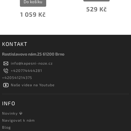
Do košíku
529 Kč
1 059 Kč
KONTAKT
Rostislavovo nám.25 61200 Brno
info
@
kapesni-noze.cz
+420774444281
+420541214375
Naše videa na Youtube
INFO
Novinky 💎
Navigovat k nám
Blog