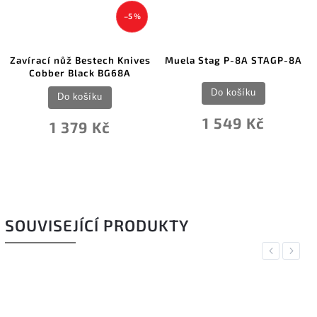
Muela Stag P-8A STAGP-8A
Bestech Knives Duoz Black
Sandvik Purple G10 BG65E
Do košíku
Do košíku
1 549 Kč
1 229 Kč
SOUVISEJÍCÍ PRODUKTY
Previous
Next