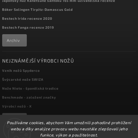
Japonský nůž Kanetsune santoku 165 mm-uživatelská recenze
Böker Solingen Tirpitz-Damascus Gold
Bestech Irida recenze 2020
Bestech Fanga recenze 2019
Archiv
NEJZNÁMĚJŠÍ VÝROBCI NOŽŮ
Vznik nožů Spyderco
Švýcarské nože SWIZA
Nože Nieto - španělská tradice
Benchmade - založení značky
Výrobci nožů - X
Archiv
Používáme cookies, abychom Vám umožnili pohodlné prohlížení
webu a díky analýze provozu webu neustále zlepšovali jeho
funkce, výkon a použitelnost.