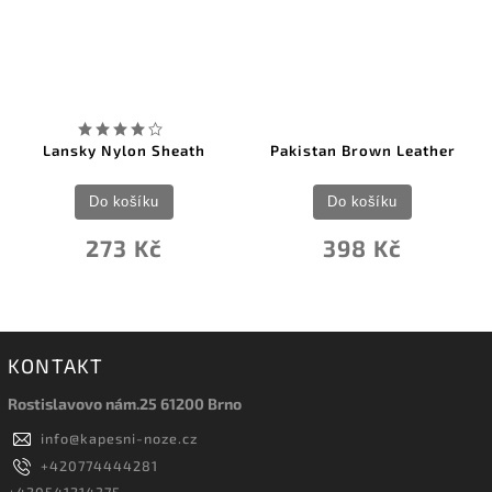
–8 %
Pakistan Brown Leather
Vosteed Knife Pouch Green
X0134
Do košíku
Do košíku
398 Kč
516 Kč
KONTAKT
Rostislavovo nám.25 61200 Brno
info
@
kapesni-noze.cz
+420774444281