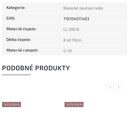
Kategorie
:
Klasické zavírací nože
EAN
:
716104011483
Materiál čepele
:
LC 200 N
Délka čepele
:
8 až 10cm
Materiál rukojeti
:
G-10
PODOBNÉ PRODUKTY
Previous
Next
NOVINKA