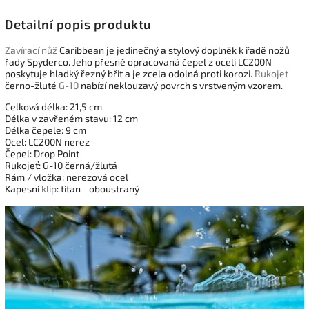
Detailní popis produktu
Zavírací nůž
Caribbean je jedinečný a stylový doplněk k řadě nožů
řady Spyderco. Jeho přesně opracovaná čepel z oceli LC200N
poskytuje hladký řezný břit a je zcela odolná proti korozi.
Rukojeť
černo-žluté
G-10
nabízí neklouzavý povrch s vrstveným vzorem.
Celková délka: 21,5 cm
Délka v zavřeném stavu: 12 cm
Délka čepele: 9 cm
Ocel: LC200N nerez
Čepel: Drop Point
Rukojeť: G-10 černá/žlutá
Rám / vložka: nerezová ocel
Kapesní
klip
: titan - oboustraný