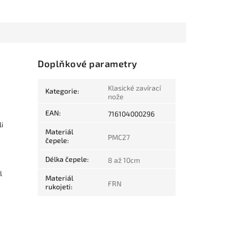
Doplňkové parametry
Klasické zavírací
Kategorie
:
nože
a
EAN
:
716104000296
i
Materiál
PMC27
čepele
:
Délka čepele
:
8 až 10cm
l
Materiál
FRN
rukojeti
: