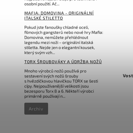
osobní použití. Ač...
MAFIA: DOMOVINA - ORIGINÁLNÍ
ITALSKÉ STILETTO
Pokud jste fanoušky chladné oceli,
filmových gangsterů nebo nové hry Mafia:
Domovina, nemůžete přehlédnout
legendu mezi noži – originální italská
stiletta. Nejde jen o elegantní kousek,
který svým vzh...
TORX ŠROUBOVÁKY A ÚDRŽBA NOŽŮ
Kód:
LSSH1
Mnoho výrobců nožů používá pro
Lansky Nylon Sheath
Vost
sestavení svých nožů šrouby
s hvězdičkovou hlavičkou TORX se šesti
cípy. Nejpoužívanější velikosti jsou
Do košíku
bezesporu Torx 8 a 6. Někteří výrobci
primárně používají n...
273 Kč
Archiv