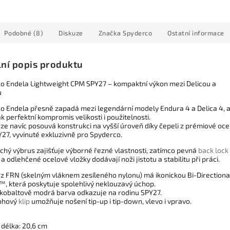
Podobné (8)
Diskuze
Značka
Spyderco
Ostatní informace
lní popis produktu
o Endela Lightweight CPM SPY27 – kompaktní výkon mezi Delicou a
u
o Endela přesně zapadá mezi legendární modely Endura 4 a Delica 4, 
ak perfektní kompromis velikosti i použitelnosti.
ze navíc posouvá konstrukci na vyšší úroveň díky čepeli z prémiové ocel
27, vyvinuté exkluzivně pro Spyderco.
ochý výbrus zajišťuje výborné řezné vlastnosti, zatímco pevná
back lock
 a odlehčené ocelové vložky dodávají noži jistotu a stabilitu při práci.
z FRN (skelným vláknem zesíleného nylonu) má ikonickou Bi-Directiona
™, která poskytuje spolehlivý neklouzavý úchop.
 kobaltově modrá barva odkazuje na rodinu SPY27.
ohový
klip
umožňuje nošení tip-up i tip-down, vlevo i vpravo.
 délka: 20,6 cm