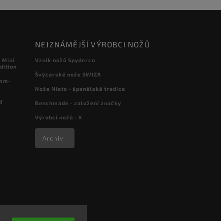
NEJZNÁMĚJŠÍ VÝROBCI NOŽŮ
 Mini
Vznik nožů Spyderco
dition
Švýcarské nože SWIZA
 mm-
Nože Nieto - španělská tradice
d
Benchmade - založení značky
Výrobci nožů - X
Archiv