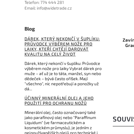
Telefon: 774 444 281
Email: info@widetrade.cz
Blog
SBKRD
Kód:
BTKG02A
DÁREK, KTERÝ NEKONČÍ V ŠUPLÍKU:
 Line
Zavírací nůž Bestech Knives
Civ
PRŮVODCE VÝBĚREM NOŽE PRO
Grampus G10 Black KG02A
Loc
LAIKY, KTEŘÍ CHTĚJÍ DAROVAT
Nebu
KVALITU NA CELÝ ŽIVOT
Do košíku
Dárek, který nekončí v šuplíku: Průvodce
1 491 Kč
výběrem nože pro laiky Vybrat dárek pro
muže – ať už je to táta, manžel, syn nebo
dědeček – bývá často oříšek. Mají
"všechno", nic nepotřebují a ponožky už
dá...
ÚČINNÝ MINERÁLNÍ OLEJ A JEHO
POUŽITÍ PRO OCHRANU NOŽŮ
Minerální olej, často označovaný také
jako parafínový olej nebo "Paraffinum
SOUVI
Liquidum" (ve farmaceutickém a
kosmetickém průmyslu), je jedním z
nejpoužívanějších olejů pro technické i