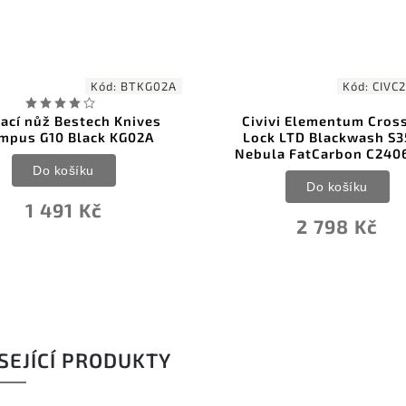
Kód:
CIVC24063B1
Kód:
MCT
ivi Elementum Crossbar
Auto Hera II OTF Natu
k LTD Blackwash S35VN
Aluminium Black 1702
la FatCarbon C24063B-1
Do košíku
Do košíku
13 984 Kč
2 798 Kč
SEJÍCÍ PRODUKTY