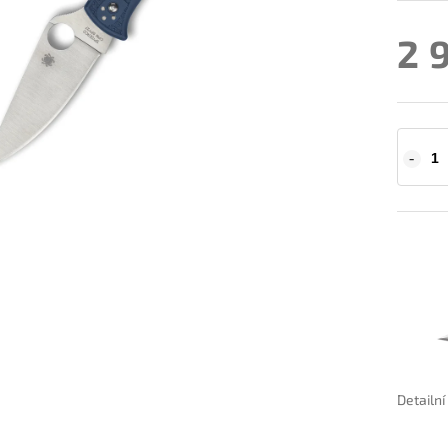
2 
Detailn