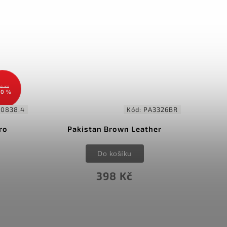
9 Kč
30 %
.0838.4
Kód:
PA3326BR
ro
Pakistan Brown Leather
Do košíku
398 Kč