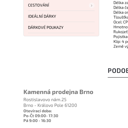
Délka z
CESTOVÁNÍ
Délka č
Délka os
IDEÁLNÍ DÁRKY
Tloušťk
Ocel: C
Hmotnos
DÁRKOVÉ POUKAZY
Rukojeť
Pojistka
Klip: 4 
Země vý
PODO
Kamenná prodejna Brno
Rostislavovo nám.25
LIMIT
Brno - Královo Pole 61200
EDITI
Otevírací doba:
Po-Čt 09:00- 17:30
Pá 9:00 - 16:30