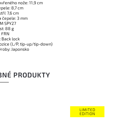
avřeného nože: 11,9 cm
epele: 8,7 cm
tří: 7,6 cm
a čepele: 3 mm
PM SPY27
t: 88 g
: FRN
: Back lock
pozice (L/P, tip-up/tip-down)
roby: Japonsko
BNÉ PRODUKTY
ED
ON