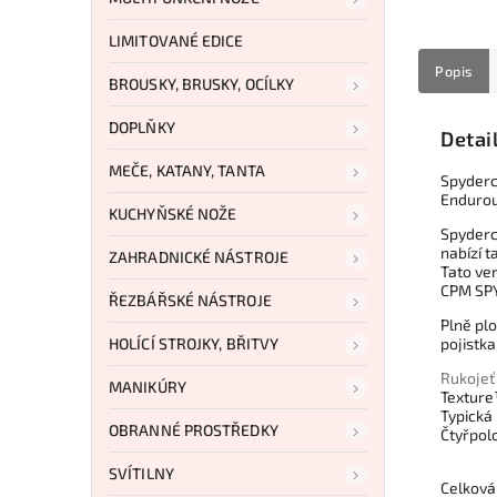
LIMITOVANÉ EDICE
Popis
BROUSKY, BRUSKY, OCÍLKY
DOPLŇKY
Detai
MEČE, KATANY, TANTA
Spyderc
Enduro
KUCHYŇSKÉ NOŽE
Spyderc
nabízí t
ZAHRADNICKÉ NÁSTROJE
Tato ver
CPM SPY
ŘEZBÁŘSKÉ NÁSTROJE
Plně pl
HOLÍCÍ STROJKY, BŘITVY
pojistka
Rukojeť
MANIKÚRY
Texture
Typická
OBRANNÉ PROSTŘEDKY
Čtyřpol
SVÍTILNY
Celková