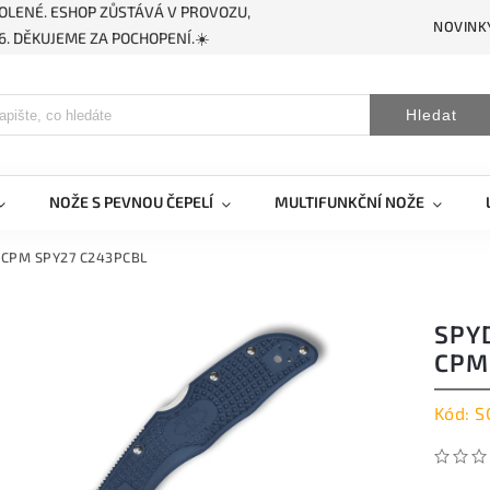
OLENÉ. ESHOP ZŮSTÁVÁ V PROVOZU,
NOVINK
. DĚKUJEME ZA POCHOPENÍ.☀️
Hledat
NOŽE S PEVNOU ČEPELÍ
MULTIFUNKČNÍ NOŽE
t CPM SPY27 C243PCBL
SPY
CPM
Kód:
S