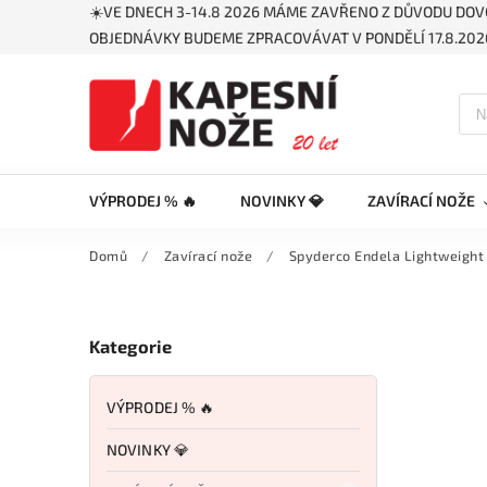
☀️VE DNECH 3-14.8 2026 MÁME ZAVŘENO Z DŮVODU DOV
OBJEDNÁVKY BUDEME ZPRACOVÁVAT V PONDĚLÍ 17.8.2026
VÝPRODEJ % 🔥
NOVINKY 💎
ZAVÍRACÍ NOŽE
Domů
/
Zavírací nože
/
Spyderco Endela Lightweigh
Kategorie
VÝPRODEJ % 🔥
NOVINKY 💎