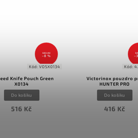
561 Kč
59
–8 %
–
Kód:
VOSX0134
Kód:
4
eed Knife Pouch Green
Victorinox pouzdro p
X0134
HUNTER PRO
Do košíku
Do košíku
516 Kč
416 Kč