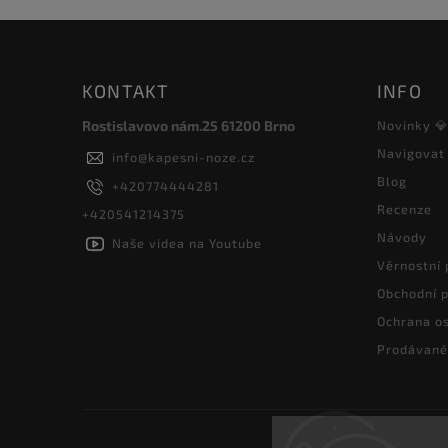
KONTAKT
INFO
Rostislavovo nám.25 61200 Brno
Novinky 
Navigovat
info
@
kapesni-noze.cz
Blog
+420774444281
Recenze
+420541214375
Návody
Naše videa na Youtube
Věrnostní
Obchodní 
Ochrana os
Prodávané