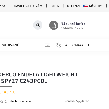
Y 💎
NAVIGOVAT K NÁM
BLOG
RECENZE
NÁVODY
Nákupní košík
Prázdný košík
LIMITOVANÉ EDICE
BROUSKY, BRUSKY, OCÍLKY
+420774444281
DOPLŇKY
DERCO ENDELA LIGHTWEIGHT
 SPY27 C243PCBL
C243PCBL
Značka:
Spyderco
Neohodnoceno