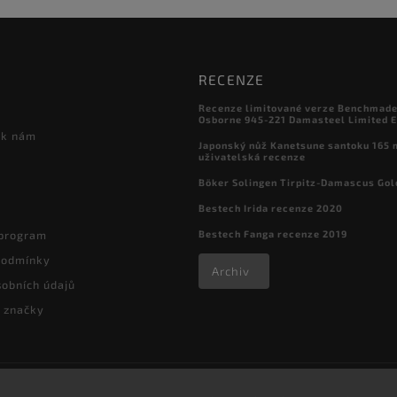
RECENZE
Recenze limitované verze Benchmade

Osborne 945-221 Damasteel Limited E
 k nám
Japonský nůž Kanetsune santoku 165
uživatelská recenze
Böker Solingen Tirpitz-Damascus Gol
Bestech Irida recenze 2020
Bestech Fanga recenze 2019
 program
podmínky
Archiv
obních údajů
 značky