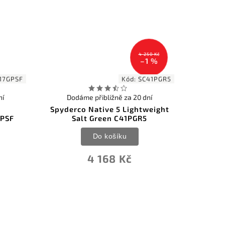
4 250 Kč
–1 %
17GPSF
Kód:
SC41PGR5
ní
Dodáme přibližně za 20 dní
n
Spyderco Native 5 Lightweight
GPSF
Salt Green C41PGR5
Do košíku
4 168 Kč