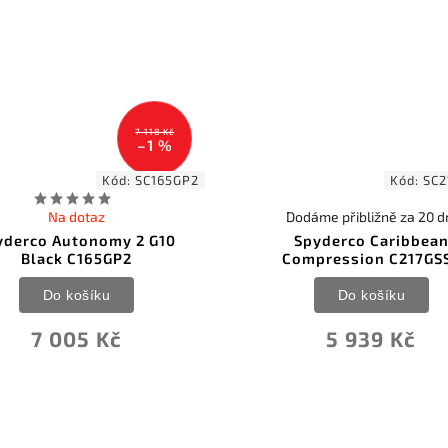
7 118 Kč
–1 %
Kód:
SC165GP2
Kód:
SC2
Na dotaz
Dodáme přibližně za 20 d
yderco Autonomy 2 G10
Spyderco Caribbea
Black C165GP2
Compression C217GS
Do košíku
Do košíku
7 005 Kč
5 939 Kč