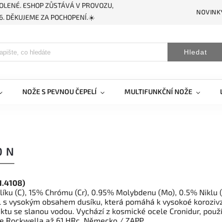
OLENÉ. ESHOP ZŮSTÁVÁ V PROVOZU,
NOVINK
. DĚKUJEME ZA POCHOPENÍ.☀️
Hledat
NOŽE S PEVNOU ČEPELÍ
MULTIFUNKČNÍ NOŽE
0 N
1.4108)
líku (C), 15% Chrómu (Cr), 0.95% Molybdenu (Mo), 0.5% Niklu 
l s vysokým obsahem dusíku, která pomáhá k vysokoé korozivz
aktu se slanou vodou. Vychází z kosmické ocele Cronidur, použ
le Rockwella až 61 HRc. Německo / ZAPP