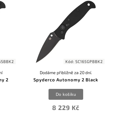
GSBBK2
Kód:
SC165GPBBK2
ní
Dodáme přibližně za 20 dní.
my 2
Spyderco Autonomy 2 Black
Do košíku
8 229 Kč