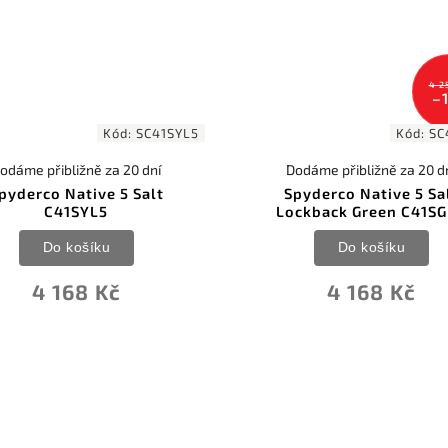
4 2
–
Kód:
SC41SYL5
Kód:
SC
odáme přibližně za 20 dní
Dodáme přibližně za 20 d
pyderco Native 5 Salt
Spyderco Native 5 Sa
C41SYL5
Lockback Green C41S
Do košíku
Do košíku
4 168 Kč
4 168 Kč