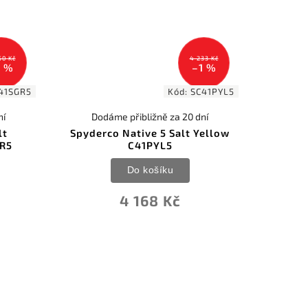
50 Kč
4 233 Kč
1 %
–1 %
41SGR5
Kód:
SC41PYL5
ní
Dodáme přibližně za 20 dní
lt
Spyderco Native 5 Salt Yellow
GR5
C41PYL5
Do košíku
4 168 Kč