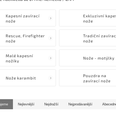
Kapesní zavírací
Exkluzivní kape
nože
nože
Rescue, Firefighter
Tradiční zavírac
nože
nože
Malé kapesní
Nože - motýlky
nožíky
Pouzdra na
Nože karambit
zavírací nože
ujeme
Nejlevnější
Nejdražší
Nejprodávanější
Abecedn