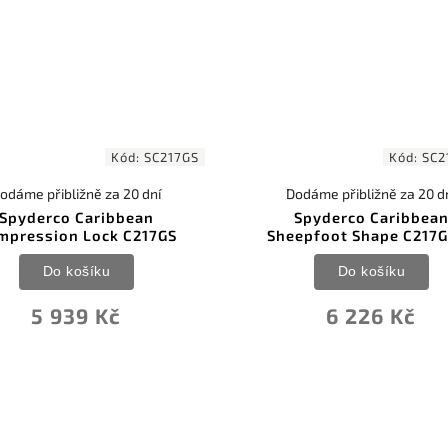
Kód:
SC217GS
Kód:
SC2
odáme přibližně za 20 dní
Dodáme přibližně za 20 d
Spyderco Caribbean
Spyderco Caribbea
mpression Lock C217GS
Sheepfoot Shape C217
Do košíku
Do košíku
5 939 Kč
6 226 Kč