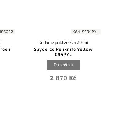
1FSGR2
Kód:
SC94PYL
ní
Dodáme přibližně za 20 dní
Green
Spyderco Penknife Yellow
C94PYL
Do košíku
2 870 Kč