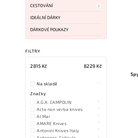
CESTOVÁNÍ
IDEÁLNÍ DÁRKY
DÁRKOVÉ POUKAZY
FILTRY
2815
Kč
8229
Kč
Sp
1
Na skladě
Značky
0
A.G.A. CAMPOLIN
0
Acta non verba knives
0
Al Mar
0
AMARE Knives
0
Antonini Knives Italy
0
Ardennes-Coticule