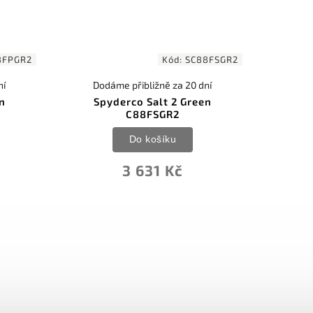
8FPGR2
Kód:
SC88FSGR2
ní
Dodáme přibližně za 20 dní
n
Spyderco Salt 2 Green
C88FSGR2
Do košíku
3 631 Kč