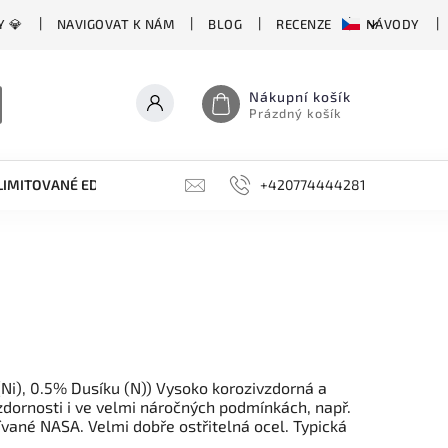
Y 💎
NAVIGOVAT K NÁM
BLOG
RECENZE
NÁVODY
Nákupní košík
Prázdný košík
LIMITOVANÉ EDICE
BROUSKY, BRUSKY, OCÍLKY
+420774444281
DOPLŇKY
(Ni), 0.5% Dusíku (N)) Vysoko korozivzdorná a
dornosti i ve velmi náročných podmínkách, např.
ívané NASA. Velmi dobře ostřitelná ocel. Typická