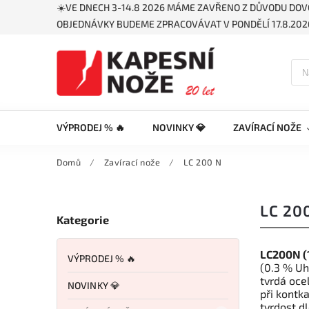
☀️VE DNECH 3-14.8 2026 MÁME ZAVŘENO Z DŮVODU DOV
OBJEDNÁVKY BUDEME ZPRACOVÁVAT V PONDĚLÍ 17.8.2026
VÝPRODEJ % 🔥
NOVINKY 💎
ZAVÍRACÍ NOŽE
Domů
/
Zavírací nože
/
LC 200 N
LC 20
Kategorie
LC200N (
VÝPRODEJ % 🔥
(0.3 % Uh
tvrdá oce
NOVINKY 💎
při kontk
tvrdost d