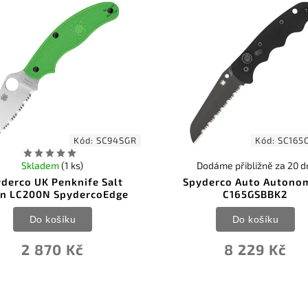
Kód:
SC94SGR
Kód:
SC165
Skladem
(1 ks)
Dodáme přibližně za 20 d
derco UK Penknife Salt
Spyderco Auto Autono
en LC200N SpydercoEdge
C165GSBBK2
Do košíku
Do košíku
2 870 Kč
8 229 Kč