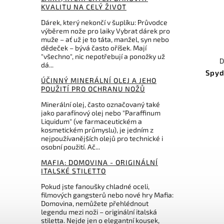
0
Maxpedition
KVALITU NA CELÝ ŽIVOT
0
Mcusta
Dárek, který nekončí v šuplíku: Průvodce
0
Microtech Knives
výběrem nože pro laiky Vybrat dárek pro
muže – ať už je to táta, manžel, syn nebo
0
Mikov
dědeček – bývá často oříšek. Mají
0
MTech
"všechno", nic nepotřebují a ponožky už
D
0
Muela
dá...
Spyd
0
Nieto Spain
ÚČINNÝ MINERÁLNÍ OLEJ A JEHO
0
Ontario
POUŽITÍ PRO OCHRANU NOŽŮ
0
Opinel
Minerální olej, často označovaný také
0
Ostatní
jako parafínový olej nebo "Paraffinum
0
Ostatní
Liquidum" (ve farmaceutickém a
kosmetickém průmyslu), je jedním z
0
Pakistan
nejpoužívanějších olejů pro technické i
0
PMP Knives
osobní použití. Ač...
0
Pro-Tech
MAFIA: DOMOVINA - ORIGINÁLNÍ
0
Puma
ITALSKÉ STILETTO
0
QSP Knife
Pokud jste fanoušky chladné oceli,
0
Real Steel
filmových gangsterů nebo nové hry Mafia:
0
Reate Knives
Domovina, nemůžete přehlédnout
legendu mezi noži – originální italská
0
Remette Knife
stiletta. Nejde jen o elegantní kousek,
0