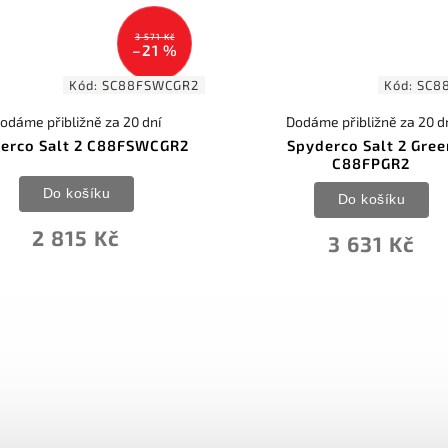
3 571 Kč
–21 %
Kód:
SC88FSWCGR2
Kód:
SC8
odáme přibližně za 20 dní
Dodáme přibližně za 20 d
erco Salt 2 C88FSWCGR2
Spyderco Salt 2 Gree
C88FPGR2
Do košíku
Do košíku
2 815 Kč
3 631 Kč