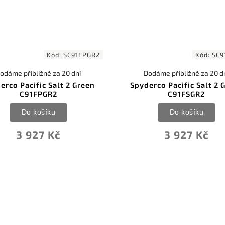
Kód:
SC91FPGR2
Kód:
SC9
odáme přibližně za 20 dní
Dodáme přibližně za 20 d
erco Pacific Salt 2 Green
Spyderco Pacific Salt 2 
C91FPGR2
C91FSGR2
Do košíku
Do košíku
3 927 Kč
3 927 Kč