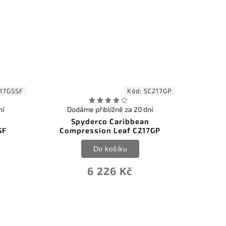
17GSSF
Kód:
SC217GP
ní
Dodáme přibližně za 20 dní
n
Spyderco Caribbean
SF
Compression Leaf C217GP
Do košíku
6 226 Kč