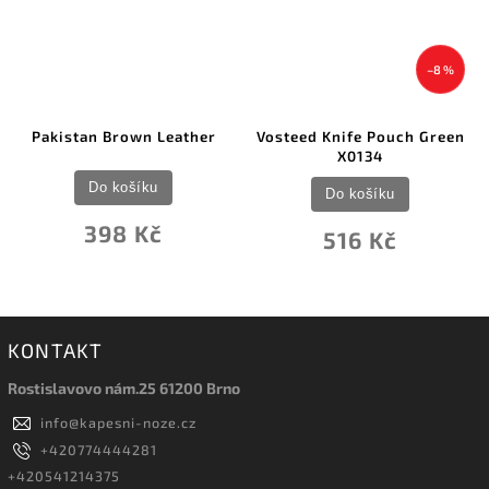
–8 %
Pakistan Brown Leather
Vosteed Knife Pouch Green
X0134
Do košíku
Do košíku
398 Kč
516 Kč
KONTAKT
Rostislavovo nám.25 61200 Brno
info
@
kapesni-noze.cz
+420774444281
+420541214375