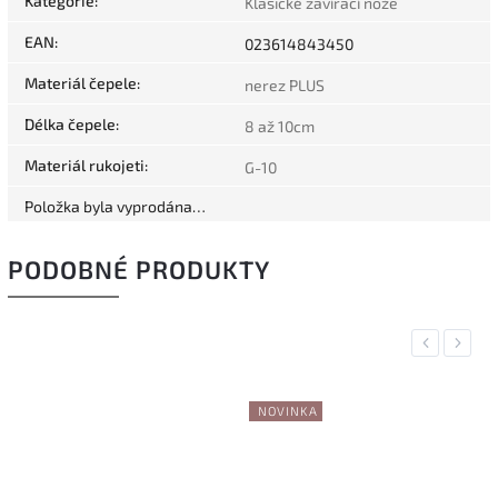
Kategorie
:
Klasické zavírací nože
EAN
:
023614843450
Materiál čepele
:
nerez PLUS
Délka čepele
:
8 až 10cm
Materiál rukojeti
:
G-10
Položka byla vyprodána…
PODOBNÉ PRODUKTY
Previous
Next
NOVINKA