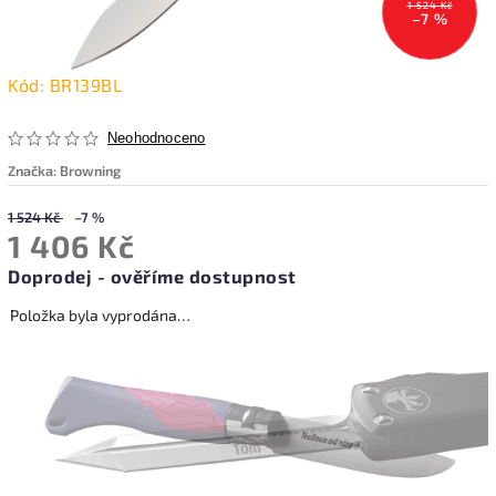
1 524 Kč
–7 %
Kód:
BR139BL
Neohodnoceno
Značka:
Browning
1 524 Kč
–7 %
1 406 Kč
Doprodej - ověříme dostupnost
Položka byla vyprodána…