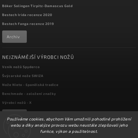
Böker Solingen Tirpitz-Damascus Gold
Bestech Irida recenze 2020
Bestech Fanga recenze 2019
Archiv
NEJZNÁMĚJŠÍ VÝROBCI NOŽŮ
Vznik nožů Spyderco
Švýcarské nože SWIZA
Nože Nieto - španělská tradice
Benchmade - založení značky
Výrobci nožů - X
Archiv
Používáme cookies, abychom Vám umožnili pohodlné prohlížení
webu a díky analýze provozu webu neustále zlepšovali jeho
funkce, výkon a použitelnost.
Copyright 2026
kapesni-noze.cz
. Všechna práva vyhrazena.
☀️Ve dnech 3-14.8 2026 máme zavřeno z důvodu