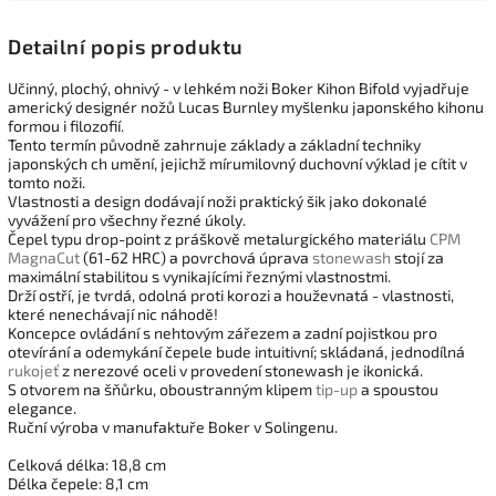
Detailní popis produktu
Učinný, plochý, ohnivý - v lehkém noži Boker Kihon Bifold vyjadřuje
americký designér nožů Lucas Burnley myšlenku japonského kihonu
formou i filozofií.
Tento termín původně zahrnuje základy a základní techniky
japonských ch umění, jejichž mírumilovný duchovní výklad je cítit v
tomto noži.
Vlastnosti a design dodávají noži praktický šik jako dokonalé
vyvážení pro všechny řezné úkoly.
Čepel typu drop-point z práškově metalurgického materiálu
CPM
MagnaCut
(61-62 HRC) a povrchová úprava
stonewash
stojí za
maximální stabilitou s vynikajícími řeznými vlastnostmi.
Drží ostří, je tvrdá, odolná proti korozi a houževnatá - vlastnosti,
které nenechávají nic náhodě!
Koncepce ovládání s nehtovým zářezem a zadní pojistkou pro
otevírání a odemykání čepele bude intuitivní; skládaná, jednodílná
rukojeť
z nerezové oceli v provedení stonewash je ikonická.
S otvorem na šňůrku, oboustranným klipem
tip-up
a spoustou
elegance.
Ruční výroba v manufaktuře Boker v Solingenu.
Celková délka: 18,8 cm
Délka čepele: 8,1 cm