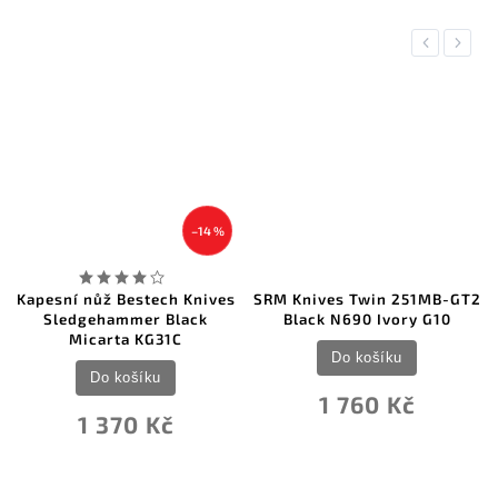
Previous
Next
–14 %
Bestech Knives
SRM Knives Twin 251MB-GT2
Kershaw Laun
mmer Black
Black N690 Ivory G10
BlackWash 
a KG31C
DarkEarth G1
Do košíku
ošíku
Do koš
1 760 Kč
70 Kč
4 854