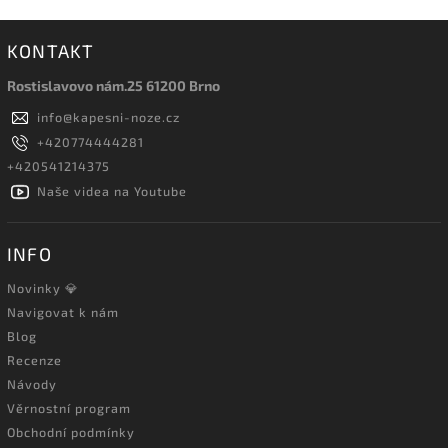
KONTAKT
Rostislavovo nám.25 61200 Brno
info
@
kapesni-noze.cz
+420774444281
+420541214375
Naše videa na Youtube
INFO
Novinky 💎
Navigovat k nám
Blog
Recenze
Návody
Věrnostní program
Obchodní podmínky