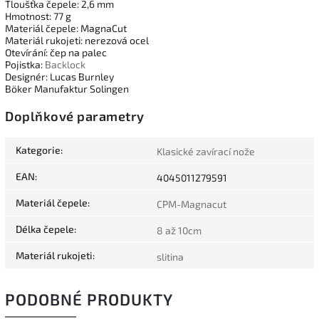
Tloušťka čepele: 2,6 mm
Hmotnost: 77 g
Materiál čepele: MagnaCut
Materiál rukojeti: nerezová ocel
Otevírání: čep na palec
Pojistka:
Backlock
Designér: Lucas Burnley
Böker Manufaktur Solingen
Doplňkové parametry
Kategorie
:
Klasické zavírací nože
EAN
:
4045011279591
Materiál čepele
:
CPM-Magnacut
Délka čepele
:
8 až 10cm
Materiál rukojeti
:
slitina
PODOBNÉ PRODUKTY