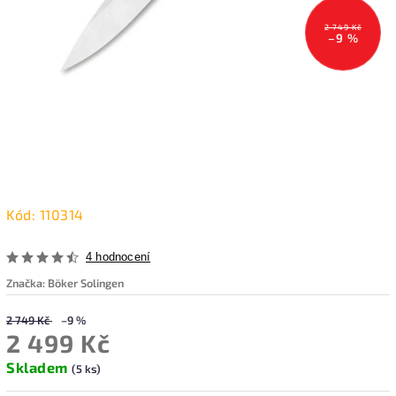
2 749 Kč
–9 %
Kód:
110314
4 hodnocení
Značka:
Böker Solingen
2 749 Kč
–9 %
2 499 Kč
Skladem
(5 ks)