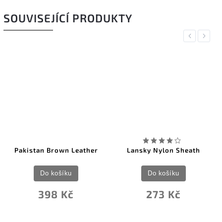
SOUVISEJÍCÍ PRODUKTY
Previous
Next
stan Brown Leather
Lansky Nylon Sheath
Victor
H
Do košíku
Do košíku
398 Kč
273 Kč