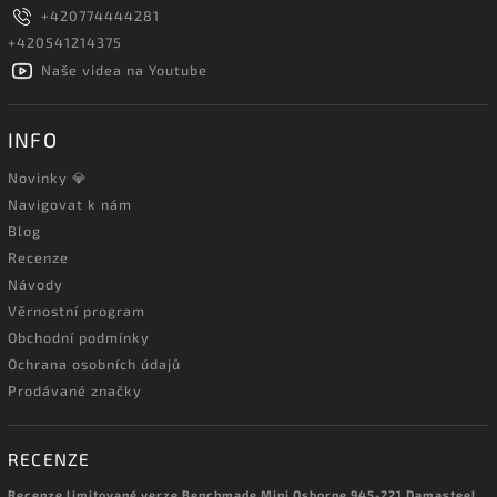
+420774444281
+420541214375
Naše videa na Youtube
INFO
Novinky 💎
Navigovat k nám
Blog
Recenze
Návody
Věrnostní program
Obchodní podmínky
Ochrana osobních údajů
Prodávané značky
RECENZE
Recenze limitované verze Benchmade Mini Osborne 945-221 Damasteel