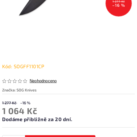
1 277 Kč
–16 %
Kód:
SOGFF1101CP
Neohodnoceno
Značka:
SOG Knives
1 277 Kč
–16 %
1 064 Kč
Dodáme přibližně za 20 dní.