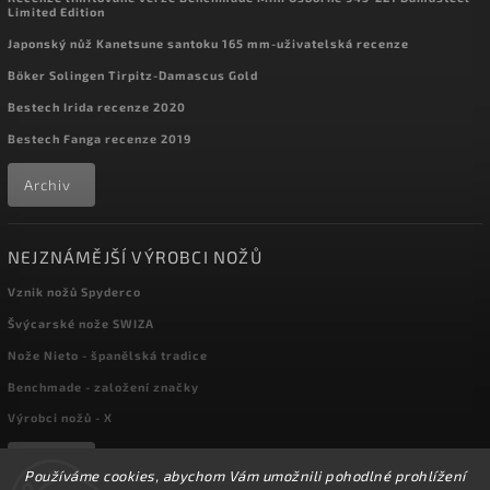
Limited Edition
Japonský nůž Kanetsune santoku 165 mm-uživatelská recenze
Böker Solingen Tirpitz-Damascus Gold
Bestech Irida recenze 2020
Bestech Fanga recenze 2019
Archiv
NEJZNÁMĚJŠÍ VÝROBCI NOŽŮ
Vznik nožů Spyderco
Švýcarské nože SWIZA
Nože Nieto - španělská tradice
Benchmade - založení značky
Výrobci nožů - X
Archiv
Používáme cookies, abychom Vám umožnili pohodlné prohlížení