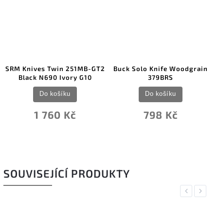
SRM Knives Twin 251MB-GT2
Buck Solo Knife Woodgrain
Black N690 Ivory G10
379BRS
Do košíku
Do košíku
1 760 Kč
798 Kč
SOUVISEJÍCÍ PRODUKTY
Previous
Next