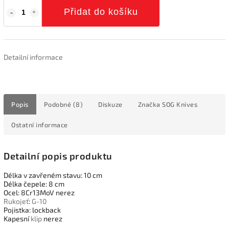
Přidat do košíku
Detailní informace
Popis
Podobné (8)
Diskuze
Značka
SOG Knives
Ostatní informace
Detailní popis produktu
Délka v zavřeném stavu: 10 cm
Délka čepele: 8 cm
Ocel: 8Cr13MoV nerez
Rukojeť
:
G-10
Pojistka: lockback
Kapesní
klip
nerez