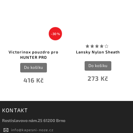
–30 %
Victorinox pouzdro pro
Lansky Nylon Sheath
HUNTER PRO
Do košíku
Do košíku
273 Kč
416 Kč
KONTAKT
Rostislavovo nám.25 61200 Brno
info
@
kapesni-noze.cz