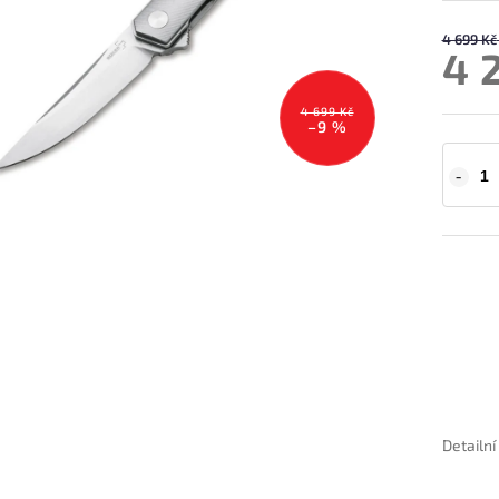
4 699 Kč
4 
4 699 Kč
–9 %
Detailn