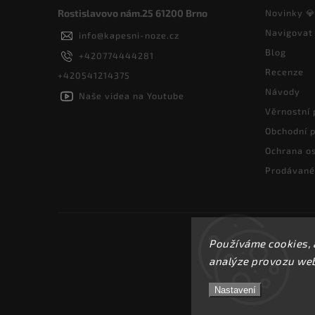
Rostislavovo nám.25 61200 Brno
Novinky 
Navigovat
info
@
kapesni-noze.cz
Blog
+420774444281
Recenze
+420541214375
Návody
Naše videa na Youtube
Věrnostní
Obchodní 
Ochrana os
Prodávané
Používáme cookies, 
analýze provozu webu
Nastavení