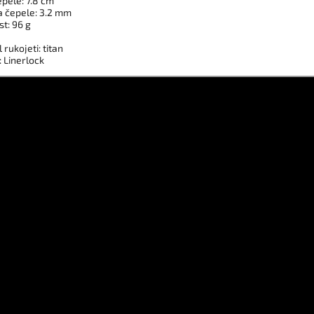
epele: 7.8 cm
a čepele: 3.2 mm
t: 96 g
 rukojeti: titan
: Linerlock