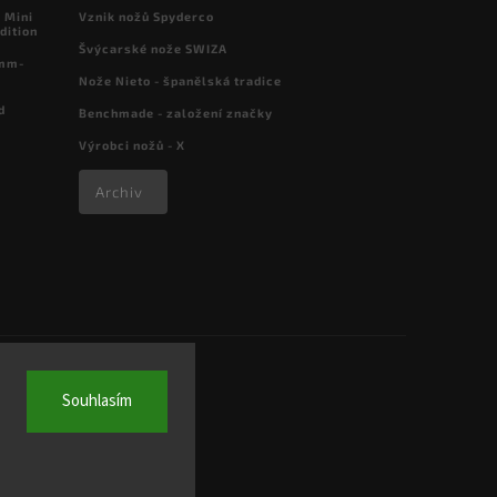
 Mini
Vznik nožů Spyderco
dition
Švýcarské nože SWIZA
 mm-
Nože Nieto - španělská tradice
d
Benchmade - založení značky
Výrobci nožů - X
Archiv
Souhlasím