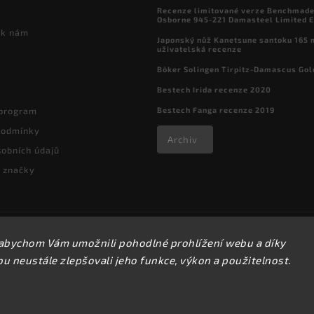
Recenze limitované verze Benchmade

Osborne 945-221 Damasteel Limited E
 k nám
Japonský nůž Kanetsune santoku 165
uživatelská recenze
Böker Solingen Tirpitz-Damascus Gol
Bestech Irida recenze 2020
Bestech Fanga recenze 2019
 program
podmínky
Archiv
obních údajů
 značky
Copyright 2026
kapesni-noze.cz
. Všechna práva vyhrazena.
abychom Vám umožnili pohodlné prohlížení webu a díky
Upravit nastavení cookies
 neustále zlepšovali jeho funkce, výkon a použitelnost.