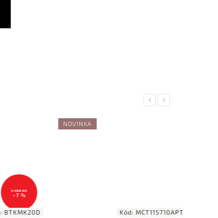
Previous
Next
NOVINKA
189 Kč
7 %
KMK20D
Kód:
MCT115710APTA