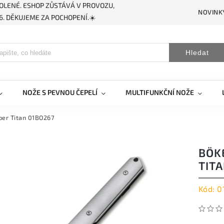
OLENÉ. ESHOP ZŮSTÁVÁ V PROVOZU,
NOVINK
. DĚKUJEME ZA POCHOPENÍ.☀️
Hledat
NOŽE S PEVNOU ČEPELÍ
MULTIFUNKČNÍ NOŽE
per Titan 01BO267
BÖK
TIT
Kód:
0