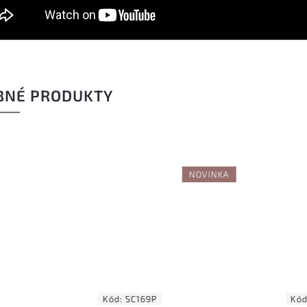
BNÉ PRODUKTY
NOVINKA
1 
–
Kód:
SC169P
Kód:
BT