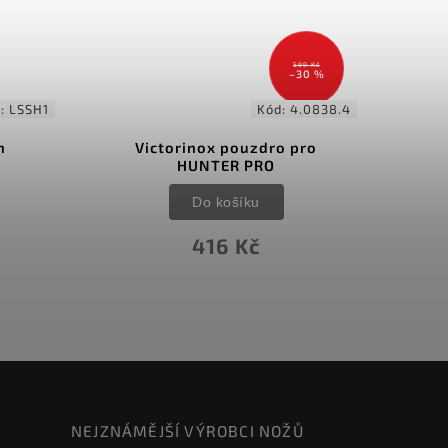
599 Kč
–30 %
d:
LSSH1
Kód:
4.0838.4
h
Victorinox pouzdro pro
HUNTER PRO
Do košíku
416 Kč
NEJZNÁMĚJŠÍ VÝROBCI NOŽŮ