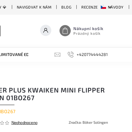
Y 💎
NAVIGOVAT K NÁM
BLOG
RECENZE
NÁVODY
Nákupní košík
Prázdný košík
LIMITOVANÉ EDICE
BROUSKY, BRUSKY, OCÍLKY
+420774444281
DOPLŇKY
ER PLUS KWAIKEN MINI FLIPPER
AN 01BO267
1BO267
Značka:
Böker Solingen
Neohodnoceno