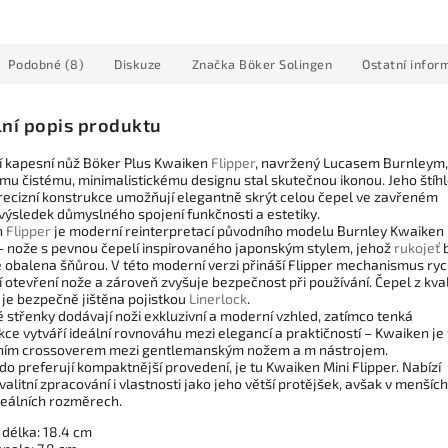
Podobné (8)
Diskuze
Značka
Böker Solingen
Ostatní infor
lní popis produktu
 kapesní nůž Böker Plus Kwaiken
Flipper
, navržený Lucasem Burnleym,
ému čistému, minimalistickému designu stal skutečnou ikonou. Jeho štíh
 precizní konstrukce umožňují elegantně skrýt celou čepel ve zavřeném
 výsledek důmyslného spojení funkčnosti a estetiky.
n
Flipper
je moderní reinterpretací původního modelu Burnley Kwaiken
 – nože s pevnou čepelí inspirovaného japonským stylem, jehož
rukojeť
b
ě obalena šňůrou. V této moderní verzi přináší Flipper mechanismus ryc
ní otevření nože a zároveň zvyšuje bezpečnost při používání. Čepel z kval
 je bezpečně jištěna pojistkou
Linerlock
.
 střenky dodávají noži exkluzivní a moderní vzhled, zatímco tenká
ce vytváří ideální rovnováhu mezi elegancí a praktičností – Kwaiken je
ním crossoverem mezi gentlemanským nožem a m nástrojem.
kdo preferují kompaktnější provedení, je tu Kwaiken Mini Flipper. Nabízí
valitní zpracování i vlastnosti jako jeho větší protějšek, avšak v menších
deálních rozměrech.
 délka: 18.4 cm