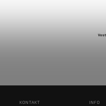
Kód:
PA3326BR
Pakistan Brown Leather
Vost
Do košíku
398 Kč
KONTAKT
INFO