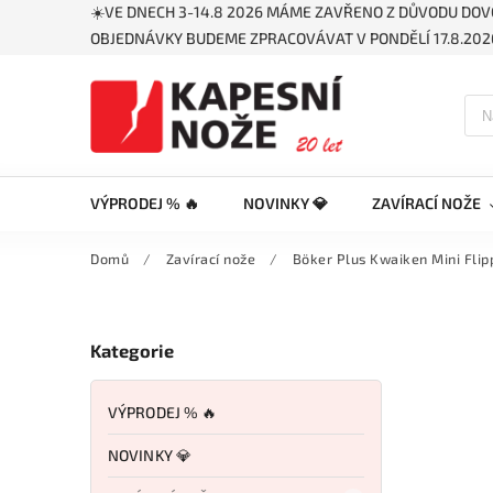
☀️VE DNECH 3-14.8 2026 MÁME ZAVŘENO Z DŮVODU DOV
OBJEDNÁVKY BUDEME ZPRACOVÁVAT V PONDĚLÍ 17.8.2026
VÝPRODEJ % 🔥
NOVINKY 💎
ZAVÍRACÍ NOŽE
Domů
/
Zavírací nože
/
Böker Plus Kwaiken Mini Flip
Kategorie
VÝPRODEJ % 🔥
NOVINKY 💎