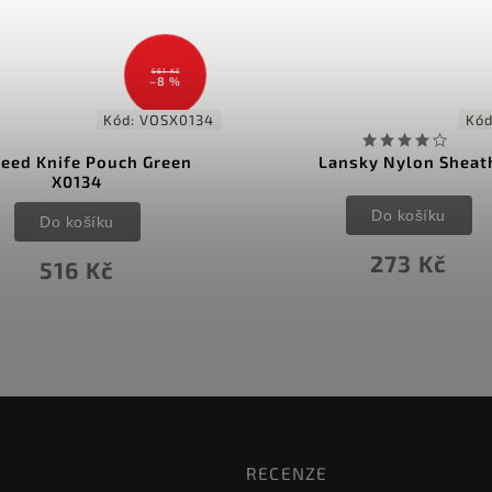
561 Kč
–8 %
Kód:
VOSX0134
Kó
eed Knife Pouch Green
Lansky Nylon Sheat
X0134
Do košíku
Do košíku
273 Kč
516 Kč
RECENZE