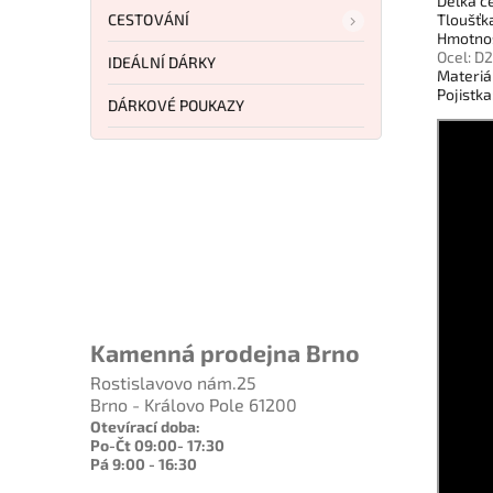
Délka č
CESTOVÁNÍ
Tloušťk
Hmotnos
Ocel: D2
IDEÁLNÍ DÁRKY
Materiál
Pojistka
DÁRKOVÉ POUKAZY
Kamenná prodejna Brno
Rostislavovo nám.25
Brno - Královo Pole 61200
Otevírací doba:
Po-Čt 09:00- 17:30
Pá 9:00 - 16:30