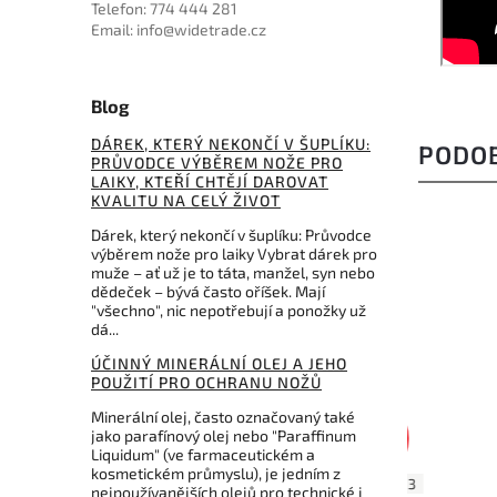
Telefon: 774 444 281
Email: info@widetrade.cz
Blog
DÁREK, KTERÝ NEKONČÍ V ŠUPLÍKU:
PODO
PRŮVODCE VÝBĚREM NOŽE PRO
LAIKY, KTEŘÍ CHTĚJÍ DAROVAT
KVALITU NA CELÝ ŽIVOT
Dárek, který nekončí v šuplíku: Průvodce
výběrem nože pro laiky Vybrat dárek pro
muže – ať už je to táta, manžel, syn nebo
NOVINKA
dědeček – bývá často oříšek. Mají
"všechno", nic nepotřebují a ponožky už
dá...
ÚČINNÝ MINERÁLNÍ OLEJ A JEHO
POUŽITÍ PRO OCHRANU NOŽŮ
Minerální olej, často označovaný také
jako parafínový olej nebo "Paraffinum
1 099 Kč
–9 %
Liquidum" (ve farmaceutickém a
kosmetickém průmyslu), je jedním z
2602A
Kód:
169123
nejpoužívanějších olejů pro technické i