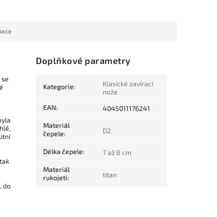
mace
Doplňkové parametry
 se
Klasické zavírací
Kategorie
:
lé
nože
EAN
:
4045011176241
yla
Materiál
hlé,
D2
čepele
:
itní
Délka čepele
:
7 až 8 cm
 tak
Materiál
titan
rukojeti
:
, do