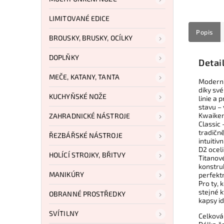
LIMITOVANÉ EDICE
Popis
BROUSKY, BRUSKY, OCÍLKY
DOPLŇKY
Detai
MEČE, KATANY, TANTA
Moderní
díky sv
KUCHYŇSKÉ NOŽE
linie a
stavu –
Kwaike
ZAHRADNICKÉ NÁSTROJE
Classic
tradičn
ŘEZBÁŘSKÉ NÁSTROJE
intuitiv
D2 oceli
HOLÍCÍ STROJKY, BŘITVY
Titanové
konstruk
MANIKÚRY
perfekt
Pro ty, 
stejné k
OBRANNÉ PROSTŘEDKY
kapsy i
SVÍTILNY
Celková