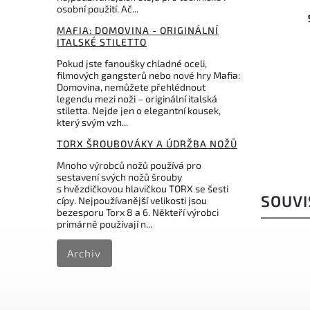
osobní použití. Ač...
ger
Opinel N°10 Corkscrew - nůž s
Spyd
MAFIA: DOMOVINA - ORIGINÁLNÍ
ay
vývrtkou a pouzdrem -
ITALSKÉ STILETTO
arbon
dárkové balení
Pokud jste fanoušky chladné oceli,
Do košíku
filmových gangsterů nebo nové hry Mafia:
Domovina, nemůžete přehlédnout
999 Kč
legendu mezi noži – originální italská
stiletta. Nejde jen o elegantní kousek,
který svým vzh...
TORX ŠROUBOVÁKY A ÚDRŽBA NOŽŮ
Mnoho výrobců nožů používá pro
sestavení svých nožů šrouby
s hvězdičkovou hlavičkou TORX se šesti
SOUVI
cípy. Nejpoužívanější velikosti jsou
bezesporu Torx 8 a 6. Někteří výrobci
primárně používají n...
Archiv