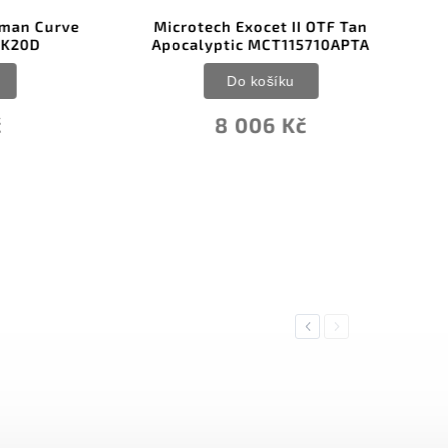
 Curve
Microtech Exocet II OTF Tan
Be
D
Apocalyptic MCT115710APTA
Sa
Do košíku
8 006 Kč
Previous
Next