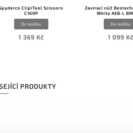
erco ClipiTool Scissors
Zavírací nůž Bestechman
C169P
White AEB-L BMK20
Do košíku
Do košíku
1 369 Kč
1 099 Kč
SEJÍCÍ PRODUKTY