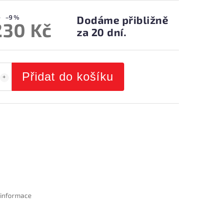
–9 %
Dodáme přibližně
230 Kč
za 20 dní.
Přidat do košíku
í informace