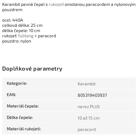
Karambit pevná čepel s
rukojetí
omotanou paracordem a nylonovým
pouzdrem.
ocel: 440A
celková délka: 25 cm
délka čepele: 10 cm
rukojeť:
fulltang
+ paracord
pouzdro: nylon
Doplňkové parametry
Kategorie
:
Karambit
EAN
:
805319403937
Materiál čepele
:
nerez PLUS
Délka čepele
:
10 až 15 cm
Materiál rukojeti
:
paracord