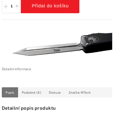
Přidat do košíku
Detailní informace
Popis
Podobné (8)
Diskuze
Značka
MTech
Detailní popis produktu