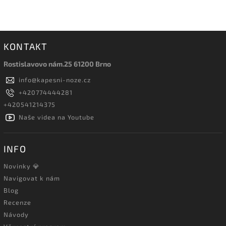
KONTAKT
Rostislavovo nám.25 61200 Brno
info
@
kapesni-noze.cz
+420774444281
+420541214375
Naše videa na Youtube
INFO
Novinky 💎
Navigovat k nám
Blog
Recenze
Návody