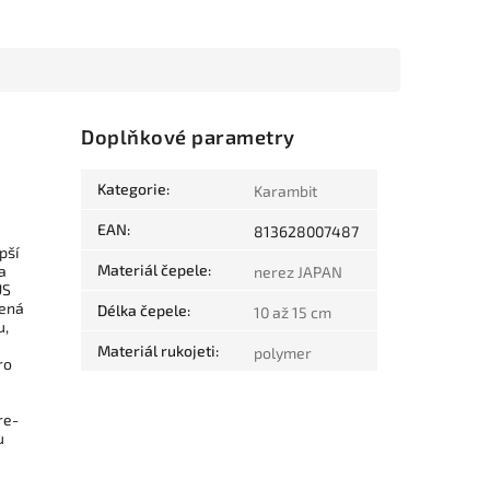
Doplňkové parametry
Kategorie
:
Karambit
EAN
:
813628007487
pší
Materiál čepele
:
a
nerez JAPAN
US
šená
Délka čepele
:
10 až 15 cm
u,
Materiál rukojeti
:
polymer
ro
re-
u