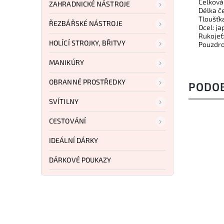
Celková
ZAHRADNICKÉ NÁSTROJE
Délka č
Tloušťk
ŘEZBÁŘSKÉ NÁSTROJE
Ocel: j
Rukojeť
HOLÍCÍ STROJKY, BŘITVY
Pouzdro
MANIKÚRY
OBRANNÉ PROSTŘEDKY
PODO
SVÍTILNY
CESTOVÁNÍ
IDEÁLNÍ DÁRKY
DÁRKOVÉ POUKAZY
1 573 Kč
–25 %