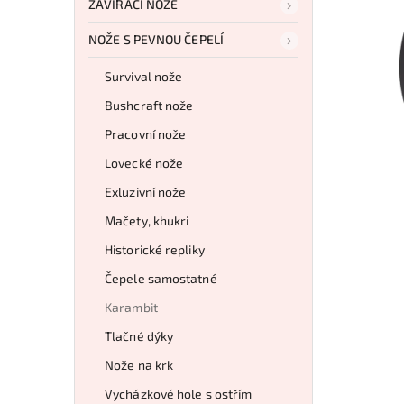
ZAVÍRACÍ NOŽE
NOŽE S PEVNOU ČEPELÍ
Survival nože
Bushcraft nože
Pracovní nože
Lovecké nože
Exluzivní nože
Mačety, khukri
Historické repliky
Čepele samostatné
Karambit
Tlačné dýky
Nože na krk
Vycházkové hole s ostřím