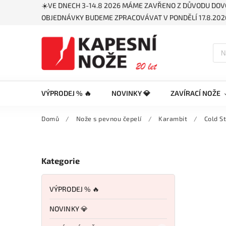
☀️VE DNECH 3-14.8 2026 MÁME ZAVŘENO Z DŮVODU DOV
OBJEDNÁVKY BUDEME ZPRACOVÁVAT V PONDĚLÍ 17.8.2026
VÝPRODEJ % 🔥
NOVINKY 💎
ZAVÍRACÍ NOŽE
Domů
/
Nože s pevnou čepelí
/
Karambit
/
Cold S
Kategorie
VÝPRODEJ % 🔥
NOVINKY 💎