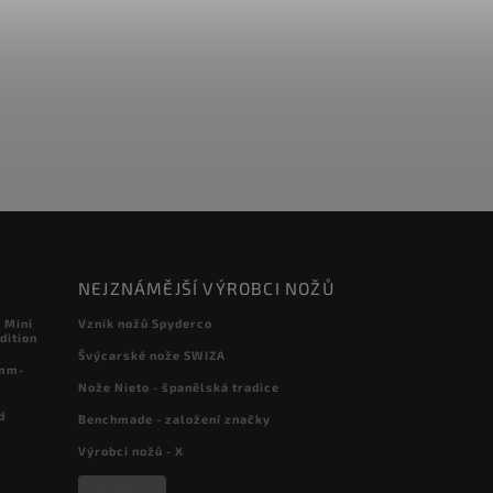
NEJZNÁMĚJŠÍ VÝROBCI NOŽŮ
 Mini
Vznik nožů Spyderco
dition
Švýcarské nože SWIZA
 mm-
Nože Nieto - španělská tradice
d
Benchmade - založení značky
Výrobci nožů - X