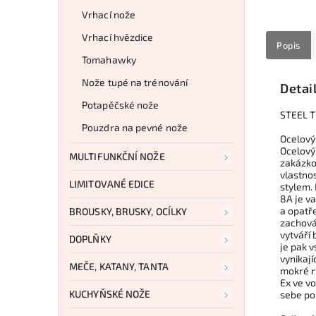
Vrhací nože
Vrhací hvězdice
Popis
Tomahawky
Nože tupé na trénování
Detai
Potapěčské nože
STEEL T
Pouzdra na pevné nože
Ocelový
Ocelový
MULTIFUNKČNÍ NOŽE
zakázko
vlastnos
LIMITOVANÉ EDICE
stylem. 
8A je v
a opatř
BROUSKY, BRUSKY, OCÍLKY
zachová
vytváří 
DOPLŇKY
je pak 
vynikaj
MEČE, KATANY, TANTA
mokré r
Ex ve vo
KUCHYŇSKÉ NOŽE
sebe po