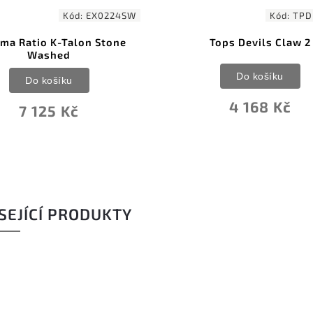
Kód:
TPDEVCL02
K
Tops Devils Claw 2
United Cutlery Underc
Stinger Keramb
Do košíku
Do košíku
4 168 Kč
1 236 Kč
SEJÍCÍ PRODUKTY