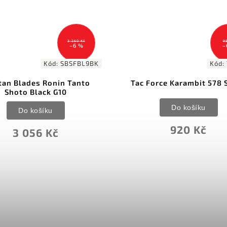
981 Kč
–6 %
Kód:
TF578S
c Force Karambit 578 Silver
LionSteel L.E.One -
Stone Washe
Do košíku
Do košíku
920 Kč
5 139 Kč