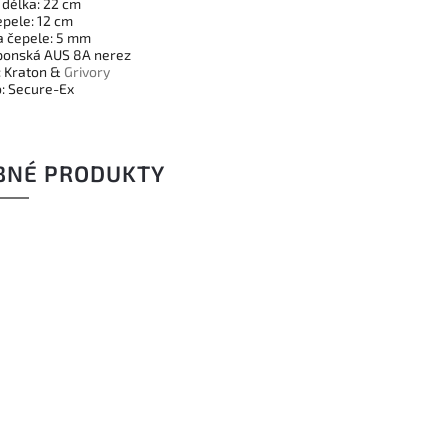
 délka: 22 cm
epele: 12 cm
a čepele: 5 mm
aponská AUS 8A nerez
: Kraton &
Grivory
: Secure-Ex
BNÉ PRODUKTY