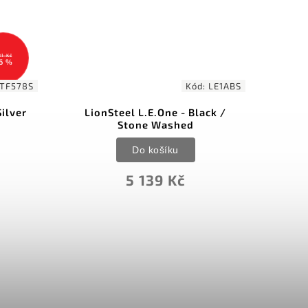
Kód:
LE1ABS
Kód:
QS120E
 Black /
QSP Eagle Karambit Gray
d
Do košíku
1 443 Kč