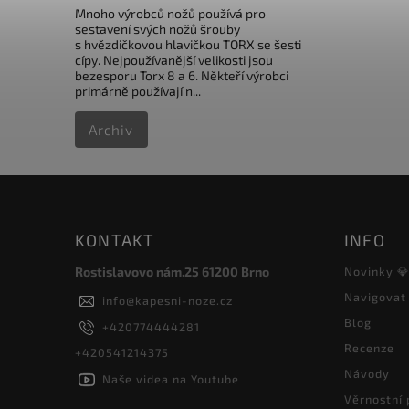
Mnoho výrobců nožů používá pro
sestavení svých nožů šrouby
s hvězdičkovou hlavičkou TORX se šesti
cípy. Nejpoužívanější velikosti jsou
bezesporu Torx 8 a 6. Někteří výrobci
primárně používají n...
Archiv
KONTAKT
INFO
Rostislavovo nám.25 61200 Brno
Novinky 
Navigovat
info
@
kapesni-noze.cz
Blog
+420774444281
Recenze
+420541214375
Návody
Naše videa na Youtube
Věrnostní