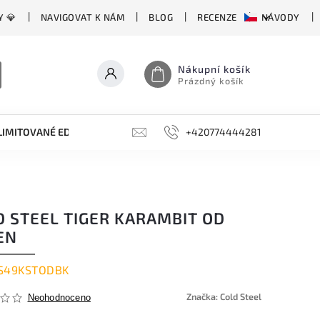
Y 💎
NAVIGOVAT K NÁM
BLOG
RECENZE
NÁVODY
Nákupní košík
Prázdný košík
LIMITOVANÉ EDICE
BROUSKY, BRUSKY, OCÍLKY
+420774444281
DOPLŇKY
D STEEL TIGER KARAMBIT OD
EN
S49KSTODBK
Značka:
Cold Steel
Neohodnoceno