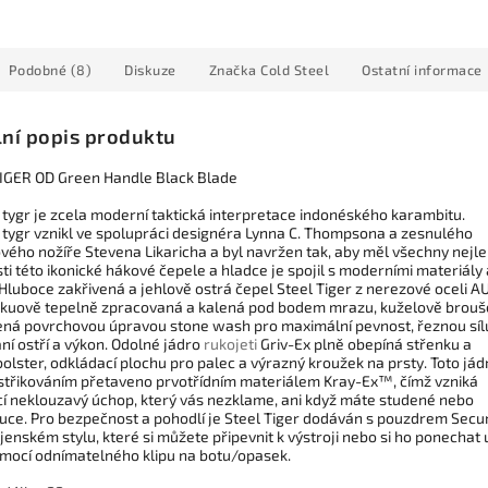
Podobné (8)
Diskuze
Značka
Cold Steel
Ostatní informace
lní popis produktu
IGER OD Green Handle Black Blade
 tygr je zcela moderní taktická interpretace indonéského karambitu.
 tygr vznikl ve spolupráci designéra Lynna C. Thompsona a zesnulého
vého nožíře Stevena Likaricha a byl navržen tak, aby měl všechny nejle
ti této ikonické hákové čepele a hladce je spojil s moderními materiály 
Hluboce zakřivená a jehlově ostrá čepel Steel Tiger z nerezové oceli A
akuově tepelně zpracovaná a kalená pod bodem mrazu, kuželově brou
ená povrchovou úpravou stone wash pro maximální pevnost, řeznou síl
ní ostří a výkon. Odolné jádro
rukojeti
Griv-Ex plně obepíná střenku a
bolster, odkládací plochu pro palec a výrazný kroužek na prsty. Toto jád
vstřikováním přetaveno prvotřídním materiálem Kray-Ex™, čímž vzniká
ící neklouzavý úchop, který vás nezklame, ani když máte studené nebo
uce. Pro bezpečnost a pohodlí je Steel Tiger dodáván s pouzdrem Secu
jenském stylu, které si můžete připevnit k výstroji nebo si ho ponechat 
mocí odnímatelného klipu na botu/opasek.