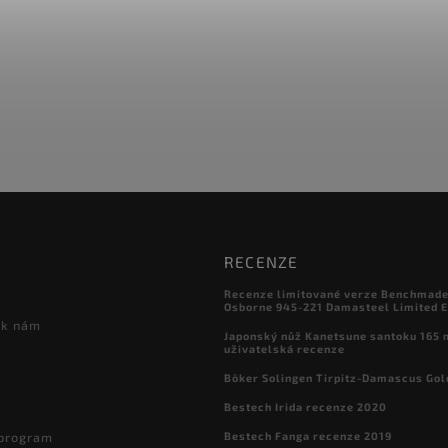
RECENZE
Recenze limitované verze Benchmade

Osborne 945-221 Damasteel Limited E
 k nám
Japonský nůž Kanetsune santoku 165
uživatelská recenze
Böker Solingen Tirpitz-Damascus Gol
Bestech Irida recenze 2020
Bestech Fanga recenze 2019
 program