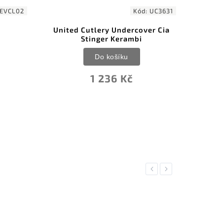
ód:
UC3631
Kód:
MT2063BK
over Cia
MTech Karambit MT-2063 Black
i
Do košíku
572 Kč
Previous
Next