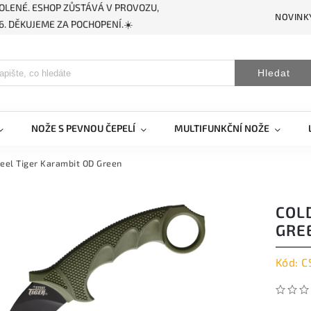
OLENÉ. ESHOP ZŮSTÁVÁ V PROVOZU,
NOVINK
. DĚKUJEME ZA POCHOPENÍ.☀️
Hledat
NOŽE S PEVNOU ČEPELÍ
MULTIFUNKČNÍ NOŽE
teel Tiger Karambit OD Green
COL
GRE
Kód:
C