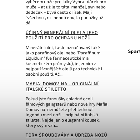
výběrem nože pro laiky Vybrat dárek pro
muže – ať už je to táta, manžel, syn nebo
dědeček – bývá často oříšek. Mají
"všechno", nic nepotřebují a ponožky už
dá...
2 952 Kč
3 260 Kč
–8 %
–6 %
ÚČINNÝ MINERÁLNÍ OLEJ A JEHO
POUŽITÍ PRO OCHRANU NOŽŮ
IVC240182
Kód:
SBSFBL9BK
Minerální olej, často označovaný také
kwash
Spartan Blades Ronin Tanto
Ta
jako parafínový olej nebo "Paraffinum
inum
Shoto Black G10
Liquidum" (ve farmaceutickém a
kosmetickém průmyslu), je jedním z
Do košíku
nejpoužívanějších olejů pro technické i
osobní použití. Ač...
3 056 Kč
MAFIA: DOMOVINA - ORIGINÁLNÍ
ITALSKÉ STILETTO
Pokud jste fanoušky chladné oceli,
filmových gangsterů nebo nové hry Mafia:
Domovina, nemůžete přehlédnout
legendu mezi noži – originální italská
stiletta. Nejde jen o elegantní kousek,
který svým vzh...
TORX ŠROUBOVÁKY A ÚDRŽBA NOŽŮ