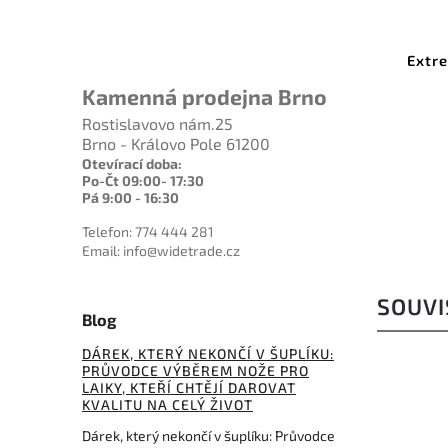
X8140BT
Kód:
EX0224SW
it
Extrema Ratio K-Talon Stone
Washed
Kamenná prodejna Brno
Do košíku
Rostislavovo nám.25
Brno - Královo Pole 61200
7 125 Kč
Otevírací doba:
Po-Čt 09:00- 17:30
Pá 9:00 - 16:30
Telefon: 774 444 281
Email: info@widetrade.cz
SOUVI
Blog
DÁREK, KTERÝ NEKONČÍ V ŠUPLÍKU:
PRŮVODCE VÝBĚREM NOŽE PRO
LAIKY, KTEŘÍ CHTĚJÍ DAROVAT
KVALITU NA CELÝ ŽIVOT
Dárek, který nekončí v šuplíku: Průvodce