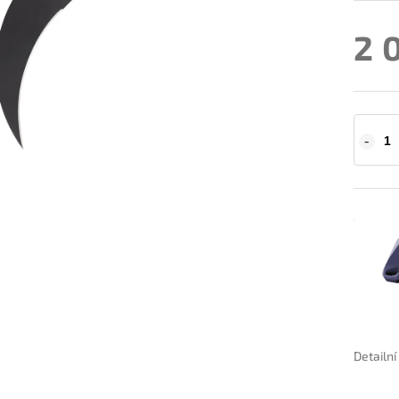
2 
Detailn