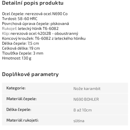
Detailní popis produktu
Ocel čepele: nerezová ocel N690 Co
Tvrdost: 58-60 HRC
Povrchová úprava čepele: pískovaná
Rukojeť
: letecký hliník T6-6082
Klip
: nerezová ocel 420J2B - oboustranný
Koncový kroužek: T6-6082 z leteckého hliníku
Délka čepele: 7,5 cm
Celková délka: 19 cm
Tloušťka čepele: 3 mm
Hmotnost: 130 g
Doplňkové parametry
Kategorie
:
Nože karambit
Materiál čepele
:
N690 BOHLER
Délka čepele
:
8 až 10cm
Materiál rukojeti
:
slitina