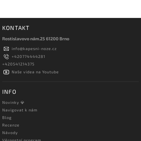
KONTAKT
Rostislavovo nám.25 61200 Brno
info
@
kapesni-noze.cz
+420774444281
+420541214375
Naše videa na Youtube
INFO
Novinky 💎
Navigovat k nám
Blog
Recenze
Návody
Věrnostní program