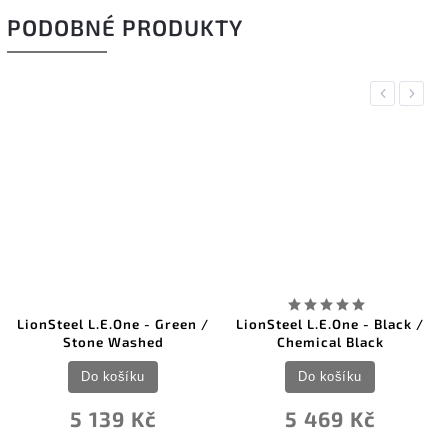
PODOBNÉ PRODUKTY
Previous
Next
LionSteel L.E.One - Green /
LionSteel L.E.One - Black /
Stone Washed
Chemical Black
Do košíku
Do košíku
5 139 Kč
5 469 Kč