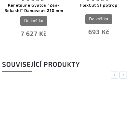
Kanetsune Gyutou "Zen-
FlexCut SlipStrop
Bokashi" Damascus 210 mm
Do košíku
Do košíku
693 Kč
7 627 Kč
SOUVISEJÍCÍ PRODUKTY
Previous
Next