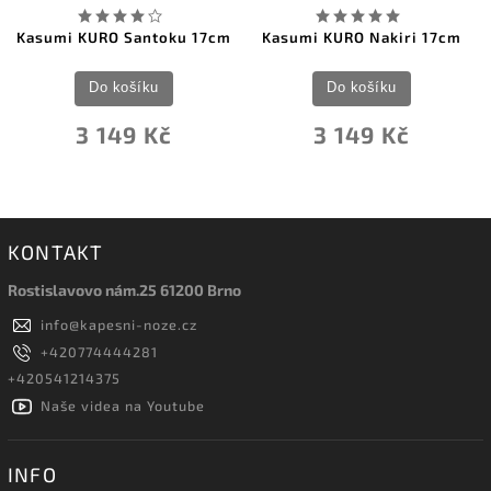
Kasumi KURO Santoku 17cm
Kasumi KURO Nakiri 17cm
Do košíku
Do košíku
3 149 Kč
3 149 Kč
KONTAKT
Rostislavovo nám.25 61200 Brno
info
@
kapesni-noze.cz
+420774444281
+420541214375
Naše videa na Youtube
INFO