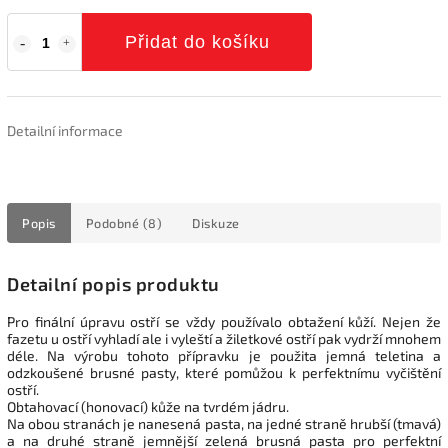
Přidat do košíku
Detailní informace
Popis
Podobné (8)
Diskuze
Detailní popis produktu
Pro finální úpravu ostří se vždy používalo obtažení kůží. Nejen že
fazetu u ostří vyhladí ale i vyleští a žiletkové ostří pak vydrží mnohem
déle. Na výrobu tohoto přípravku je použita jemná teletina a
odzkoušené brusné pasty, které pomůžou k perfektnímu vyčištění
ostří.
Obtahovací (honovací) kůže na tvrdém jádru.
Na obou stranách je nanesená pasta, na jedné straně hrubší (tmavá)
a na druhé straně jemnější zelená brusná pasta pro perfektní