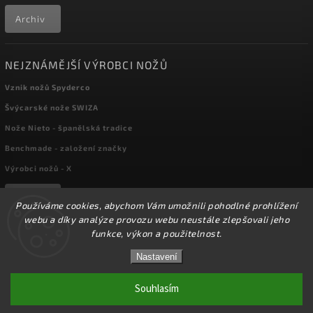
Archiv
NEJZNÁMĚJŠÍ VÝROBCI NOŽŮ
Vznik nožů Spyderco
Švýcarské nože SWIZA
Nože Nieto - španělská tradice
Benchmade - založení značky
Výrobci nožů - X
Archiv
Používáme cookies, abychom Vám umožnili pohodlné prohlížení
webu a díky analýze provozu webu neustále zlepšovali jeho
funkce, výkon a použitelnost.
☀️Ve dnech 3-14.8 2026 máme zavřeno z důvodu
Copyright 2026
kapesni-noze.cz
. Všechna práva vyhrazena.
DOVOLENÉ. Eshop zůstává v provozu, objednávky
Nastavení
Upravit nastavení cookies
budeme zpracovávat v pondělí 17.8.2026. Děkujeme za
pochopení.☀️
Souhlasím