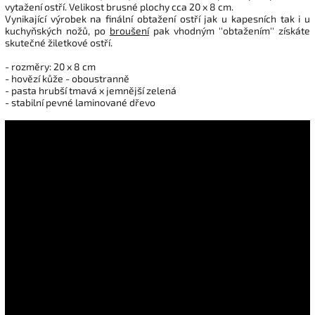
vytažení ostří. Velikost brusné plochy cca 20 x 8 cm.
Vynikající výrobek na finální obtažení ostří jak u kapesních tak i u
kuchyňských nožů, po
broušení
pak vhodným ''obtažením'' získáte
skutečné žiletkové ostří.
- rozměry: 20 x 8 cm
- hovězí kůže - oboustranně
- pasta hrubší tmavá x jemnější zelená
- stabilní pevné laminované dřevo