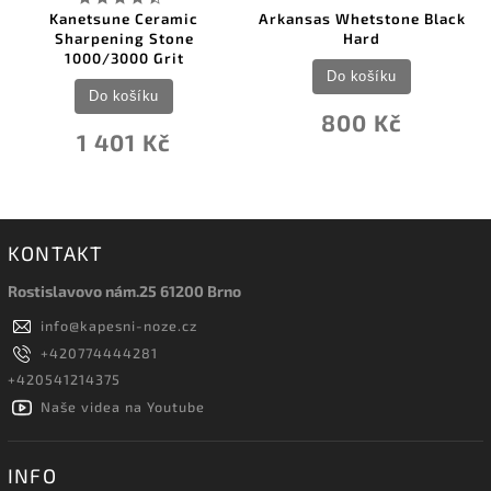
Kanetsune Ceramic
Arkansas Whetstone Black
Sharpening Stone
Hard
1000/3000 Grit
Do košíku
Do košíku
800 Kč
1 401 Kč
KONTAKT
Rostislavovo nám.25 61200 Brno
info
@
kapesni-noze.cz
+420774444281
+420541214375
Naše videa na Youtube
INFO