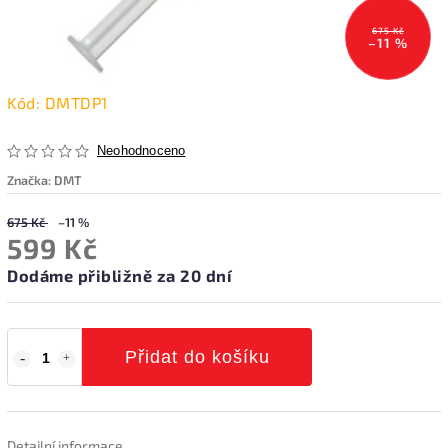
675 Kč
–11 %
Kód:
DMTDP1
Neohodnoceno
Značka:
DMT
675 Kč
–11 %
599 Kč
Dodáme přibližně za 20 dní
Přidat do košíku
Detailní informace