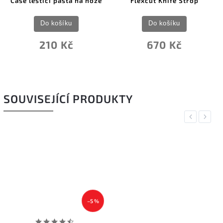
Case leštící pasta na nože
Flexcut Knife Strop
Do košíku
Do košíku
210 Kč
670 Kč
SOUVISEJÍCÍ PRODUKTY
Previous
Next
–5 %