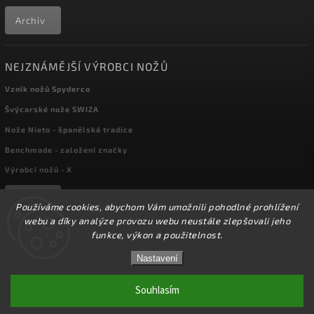
Archiv
NEJZNÁMĚJŠÍ VÝROBCI NOŽŮ
Vznik nožů Spyderco
Švýcarské nože SWIZA
Nože Nieto - španělská tradice
Benchmade - založení značky
Výrobci nožů - X
Archiv
Používáme cookies, abychom Vám umožnili pohodlné prohlížení
webu a díky analýze provozu webu neustále zlepšovali jeho
funkce, výkon a použitelnost.
☀️Ve dnech 3-14.8 2026 máme zavřeno z důvodu
Copyright 2026
kapesni-noze.cz
. Všechna práva vyhrazena.
DOVOLENÉ. Eshop zůstává v provozu, objednávky
Nastavení
Upravit nastavení cookies
budeme zpracovávat v pondělí 17.8.2026. Děkujeme za
pochopení.☀️
Souhlasím