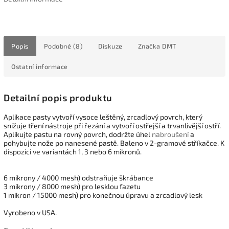
Popis
Podobné (8)
Diskuze
Značka
DMT
Ostatní informace
Detailní popis produktu
Aplikace pasty vytvoří vysoce leštěný, zrcadlový povrch, který
snižuje tření nástroje při řezání a vytvoří ostřejší a trvanlivější ostří.
Aplikujte pastu na rovný povrch, dodržte úhel
nabroušení
a
pohybujte nože po nanesené pastě. Baleno v 2-gramové stříkačce. K
dispozici ve variantách 1, 3 nebo 6 mikronů.
6 mikrony / 4000 mesh) odstraňuje škrábance
3 mikrony / 8000 mesh) pro lesklou fazetu
1 mikron / 15000 mesh) pro konečnou úpravu a zrcadlový lesk
Vyrobeno v USA.