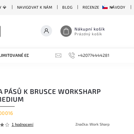
Y 💎
NAVIGOVAT K NÁM
BLOG
RECENZE
NÁVODY
Nákupní košík
Prázdný košík
LIMITOVANÉ EDICE
BROUSKY, BRUSKY, OCÍLKY
+420774444281
DOPLŇKY
A PÁSŮ K BRUSCE WORKSHARP
MEDIUM
00016
Značka:
Work Sharp
1 hodnocení