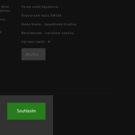
 Mini
Vznik nožů Spyderco
dition
Švýcarské nože SWIZA
 mm-
Nože Nieto - španělská tradice
d
Benchmade - založení značky
Výrobci nožů - X
Archiv
Souhlasím