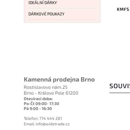
IDEÁLNÍ DÁRKY
in
KMFS RIVAL Blank Stone 6000
Sada 
DÁRKOVÉ POUKAZY
kus
grit diamant, 2 ks
Do košíku
265 Kč
Kamenná prodejna Brno
SOUVI
Rostislavovo nám.25
Brno - Královo Pole 61200
Otevírací doba:
Po-Čt 09:00- 17:30
Pá 9:00 - 16:30
Telefon: 774 444 281
Email: info@widetrade.cz