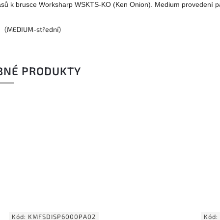
sů k brusce Worksharp WSKTS-KO (Ken Onion). Medium provedení p
2 (MEDIUM-střední)
BNÉ PRODUKTY
Kód:
900015
Kód:
KMFS-RIVAL-SICDIAMO