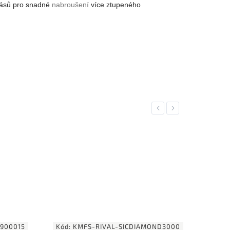
ásů pro snadné
nabroušení
více ztupeného
Previous
Next
1 149 Kč
–13 %
ND3000
Kód:
900093