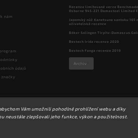
Recenze limitované verze Benchmade

Osborne 945-221 Damasteel Limited E
 k nám
Japonský nůž Kanetsune santoku 165
uživatelská recenze
Böker Solingen Tirpitz-Damascus Gol
Bestech Irida recenze 2020
Bestech Fanga recenze 2019
 program
podmínky
Archiv
obních údajů
 značky
Copyright 2026
kapesni-noze.cz
. Všechna práva vyhrazena.
abychom Vám umožnili pohodlné prohlížení webu a díky
Upravit nastavení cookies
 neustále zlepšovali jeho funkce, výkon a použitelnost.