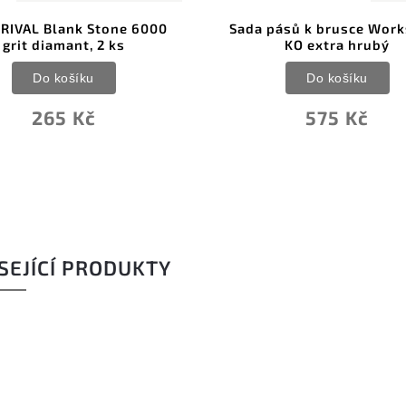
pásů k brusce Worksharp
KMFS RIVAL Blank Stone
KO extra hrubý
grit diamant, 2 ks
Do košíku
Do košíku
575 Kč
265 Kč
SEJÍCÍ PRODUKTY