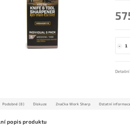
57
Detailn
Podobné (8)
Diskuze
Značka
Work Sharp
Ostatní informac
lní popis produktu