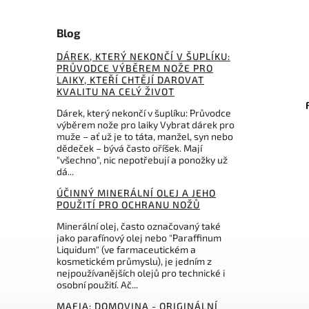
Blog
DÁREK, KTERÝ NEKONČÍ V ŠUPLÍKU:
PRŮVODCE VÝBĚREM NOŽE PRO
SKTS2
Kód:
FLEXPW14
LAIKY, KTEŘÍ CHTĚJÍ DAROVAT
KVALITU NA CELÝ ŽIVOT
OL
Flexcut Knife Strop
Opine
Dárek, který nekončí v šuplíku: Průvodce
výběrem nože pro laiky Vybrat dárek pro
muže – ať už je to táta, manžel, syn nebo
Do košíku
dědeček – bývá často oříšek. Mají
"všechno", nic nepotřebují a ponožky už
670 Kč
dá...
ÚČINNÝ MINERÁLNÍ OLEJ A JEHO
POUŽITÍ PRO OCHRANU NOŽŮ
Minerální olej, často označovaný také
jako parafínový olej nebo "Paraffinum
Liquidum" (ve farmaceutickém a
kosmetickém průmyslu), je jedním z
nejpoužívanějších olejů pro technické i
osobní použití. Ač...
MAFIA: DOMOVINA - ORIGINÁLNÍ