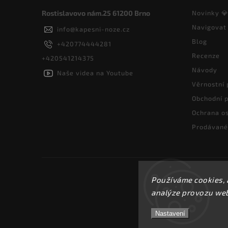
Rostislavovo nám.25 61200 Brno
Novinky 
Navigovat
info
@
kapesni-noze.cz
Blog
+420774444281
Recenze
+420541214375
Návody
Naše videa na Youtube
Věrnostní
Obchodní 
Ochrana os
Prodávané
Používáme cookies, 
analýze provozu webu
Nastavení