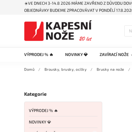
☀️VE DNECH 3-14.8 2026 MÁME ZAVŘENO Z DŮVODU DOV
OBJEDNÁVKY BUDEME ZPRACOVÁVAT V PONDĚLÍ 17.8.2026
VÝPRODEJ % 🔥
NOVINKY 💎
ZAVÍRACÍ NOŽE
Domů
/
Brousky, brusky, ocílky
/
Brusky na nože
/
Kategorie
VÝPRODEJ % 🔥
NOVINKY 💎