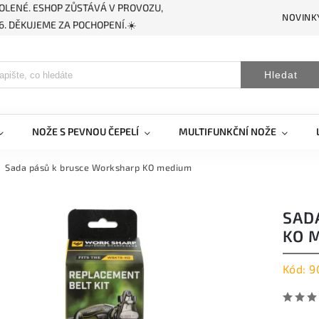
OLENÉ. ESHOP ZŮSTÁVÁ V PROVOZU,
NOVINK
. DĚKUJEME ZA POCHOPENÍ.☀️
Hledat
NOŽE S PEVNOU ČEPELÍ
MULTIFUNKČNÍ NOŽE
Sada pásů k brusce Worksharp KO medium
SAD
KO 
Kód:
9