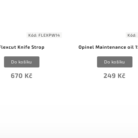
63
–
Kód:
510000
Kód:
l Maintenance oil 150 ml
Dia-Paste™ Diamon
Compound 6 micro
Do košíku
Do košíku
249 Kč
595 Kč