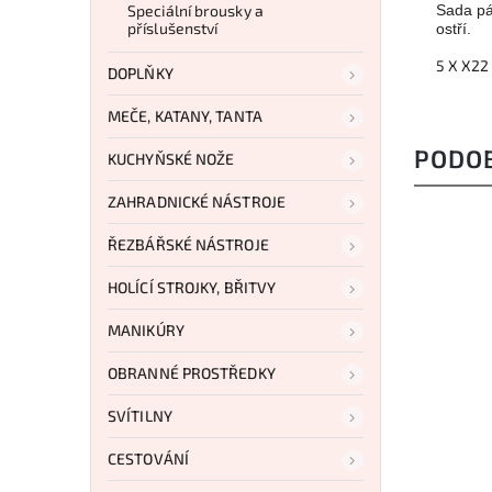
Speciální brousky a
Sada pá
příslušenství
ostří.
5 X X2
DOPLŇKY
MEČE, KATANY, TANTA
PODO
KUCHYŇSKÉ NOŽE
ZAHRADNICKÉ NÁSTROJE
ŘEZBÁŘSKÉ NÁSTROJE
HOLÍCÍ STROJKY, BŘITVY
MANIKÚRY
OBRANNÉ PROSTŘEDKY
SVÍTILNY
CESTOVÁNÍ
0PC02
Kód:
KMFSDISP6000PA02