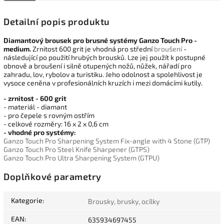
Detailní popis produktu
Diamantový brousek pro brusné systémy Ganzo Touch Pro -
medium.
Zrnitost 600 grit je vhodná pro střední
broušení
-
následující po použití hrubých brousků. Lze jej použít k postupné
obnově a broušení i silně otupených nožů, nůžek, nářadí pro
zahradu, lov, rybolov a turistiku. Jeho odolnost a spolehlivost je
vysoce ceněna v profesionálních kruzích i mezi domácími kutily.
- zrnitost - 600 grit
- materiál - diamant
- pro čepele s rovným ostřím
- celkové rozměry: 16 x 2 x 0,6 cm
- vhodné pro systémy:
Ganzo Touch Pro Sharpening System Fix-angle with 4 Stone (GTP)
Ganzo Touch Pro Steel Knife Sharpener (GTPS)
Ganzo Touch Pro Ultra Sharpening System (GTPU)
Doplňkové parametry
Kategorie
:
Brousky, brusky, ocílky
EAN
:
635934697455