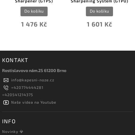
Sharpener (GTPS)
Sharpening System (GTPU)
Do košíku
Do košíku
1 476 Kč
1 601 Kč
KONTAKT
Rostislavovo nám.25 61200 Brno
info
@
kapesni-noze.cz
+420774444281
+420541214375
Naše videa na Youtube
INFO
Novinky 💎