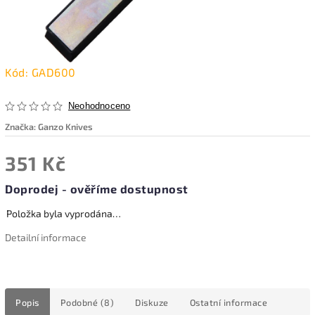
Kód:
GAD600
Neohodnoceno
Značka:
Ganzo Knives
351 Kč
Doprodej - ověříme dostupnost
Položka byla vyprodána…
Detailní informace
Popis
Podobné (8)
Diskuze
Ostatní informace