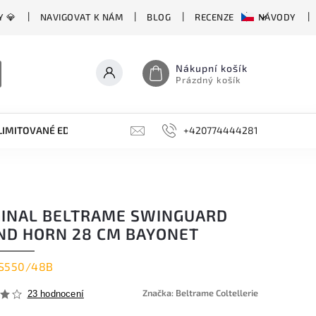
Y 💎
NAVIGOVAT K NÁM
BLOG
RECENZE
NÁVODY
Nákupní košík
Prázdný košík
LIMITOVANÉ EDICE
BROUSKY, BRUSKY, OCÍLKY
+420774444281
DOPLŇKY
GINAL BELTRAME SWINGUARD
ND HORN 28 CM BAYONET
S550/48B
Značka:
Beltrame Coltellerie
23 hodnocení