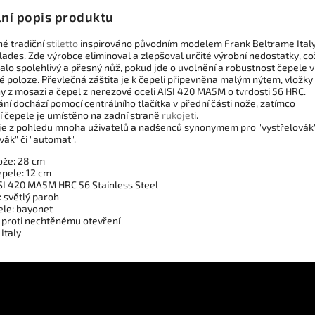
lní popis produktu
né tradiční
stiletto
inspirováno původním modelem Frank Beltrame Ital
ades. Zde výrobce eliminoval a zlepšoval určité výrobní nedostatky, co
alo spolehlivý a přesný nůž, pokud jde o uvolnění a robustnost čepele v
é poloze. Převlečná záštita je k čepeli připevněna malým nýtem, vložky
y z mosazi a čepel z nerezové oceli AISI 420 MA5M o tvrdosti 56 HRC.
ání dochází pomocí centrálního tlačítka v přední části nože, zatímco
í čepele je umístěno na zadní straně
rukojeti
.
o je z pohledu mnoha uživatelů a nadšenců synonymem pro "vystřelovák"
ák" či "automat".
ože: 28 cm
epele: 12 cm
ISI 420 MA5M HRC 56 Stainless Steel
: světlý paroh
ele: bayonet
a proti nechtěnému otevření
Italy