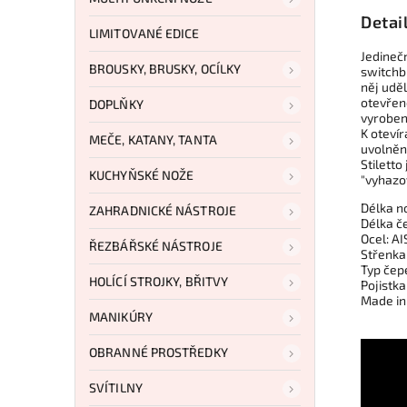
Detai
LIMITOVANÉ EDICE
Jedineč
BROUSKY, BRUSKY, OCÍLKY
switchbl
něj uděl
otevřen
DOPLŇKY
vyroben
K otevír
MEČE, KATANY, TANTA
uvolněn
Stilett
KUCHYŇSKÉ NOŽE
"vyhazov
Délka n
ZAHRADNICKÉ NÁSTROJE
Délka č
Ocel: A
ŘEZBÁŘSKÉ NÁSTROJE
Střenka
Typ čep
HOLÍCÍ STROJKY, BŘITVY
Pojistk
Made in 
MANIKÚRY
OBRANNÉ PROSTŘEDKY
SVÍTILNY