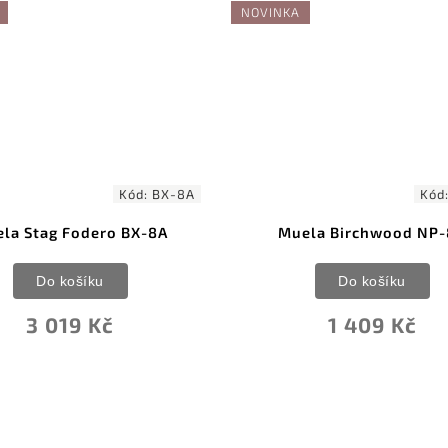
NOVINKA
Kód:
BX-8A
Kód
la Stag Fodero BX-8A
Muela Birchwood NP
Do košíku
Do košíku
3 019 Kč
1 409 Kč