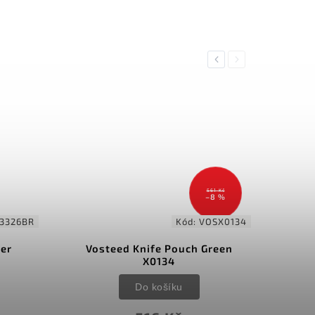
Previous
Next
561 Kč
–8 %
3326BR
Kód:
VOSX0134
her
Vosteed Knife Pouch Green
X0134
Do košíku