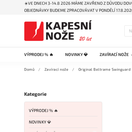
☀️VE DNECH 3-14.8 2026 MÁME ZAVŘENO Z DŮVODU DOV
OBJEDNÁVKY BUDEME ZPRACOVÁVAT V PONDĚLÍ 17.8.2026
VÝPRODEJ % 🔥
NOVINKY 💎
ZAVÍRACÍ NOŽE
Domů
/
Zavírací nože
/
Original Beltrame Swinguard
Kategorie
VÝPRODEJ % 🔥
NOVINKY 💎