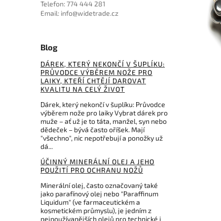
Telefon: 774 444 281
Email: info@widetrade.cz
Blog
DÁREK, KTERÝ NEKONČÍ V ŠUPLÍKU:
PRŮVODCE VÝBĚREM NOŽE PRO
LAIKY, KTEŘÍ CHTĚJÍ DAROVAT
KVALITU NA CELÝ ŽIVOT
Dárek, který nekončí v šuplíku: Průvodce
výběrem nože pro laiky Vybrat dárek pro
muže – ať už je to táta, manžel, syn nebo
dědeček – bývá často oříšek. Mají
"všechno", nic nepotřebují a ponožky už
dá...
ÚČINNÝ MINERÁLNÍ OLEJ A JEHO
POUŽITÍ PRO OCHRANU NOŽŮ
Minerální olej, často označovaný také
jako parafínový olej nebo "Paraffinum
Liquidum" (ve farmaceutickém a
kosmetickém průmyslu), je jedním z
nejpoužívanějších olejů pro technické i