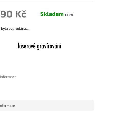
390 Kč
Skladem
(1 ks)
a byla vyprodána…
í informace
informace