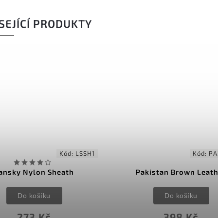
SEJÍCÍ PRODUKTY
Kód:
LSSH1
Kód:
PA
ansky Nylon Sheath
Pakistan Brown Leat
Do košíku
Do košíku
273 Kč
398 Kč