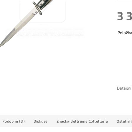
3 
Položk
Detailn
Podobné (8)
Diskuze
Značka
Beltrame Coltellerie
Ostatní 