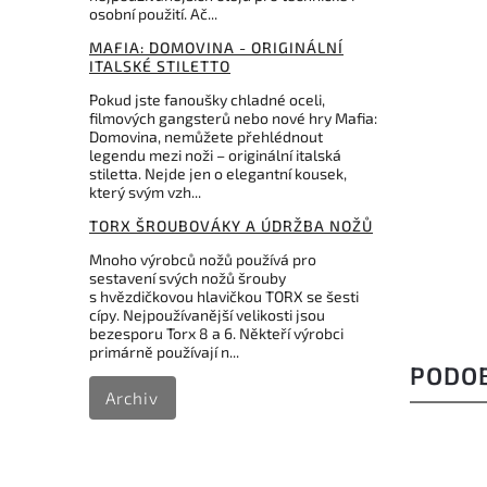
osobní použití. Ač...
MAFIA: DOMOVINA - ORIGINÁLNÍ
ITALSKÉ STILETTO
Pokud jste fanoušky chladné oceli,
filmových gangsterů nebo nové hry Mafia:
Domovina, nemůžete přehlédnout
legendu mezi noži – originální italská
stiletta. Nejde jen o elegantní kousek,
který svým vzh...
TORX ŠROUBOVÁKY A ÚDRŽBA NOŽŮ
Mnoho výrobců nožů používá pro
sestavení svých nožů šrouby
s hvězdičkovou hlavičkou TORX se šesti
cípy. Nejpoužívanější velikosti jsou
bezesporu Torx 8 a 6. Někteří výrobci
primárně používají n...
PODO
Archiv