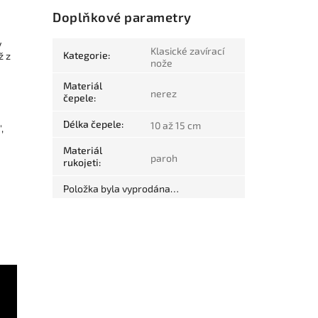
Doplňkové parametry
y
Klasické zavírací
Kategorie
:
ž z
nože
Materiál
nerez
čepele
:
Délka čepele
:
10 až 15 cm
,
Materiál
paroh
rukojeti
:
Položka byla vyprodána…