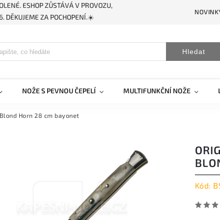
OLENÉ. ESHOP ZŮSTÁVÁ V PROVOZU,
NOVINK
. DĚKUJEME ZA POCHOPENÍ.☀️
Hledat
NOŽE S PEVNOU ČEPELÍ
MULTIFUNKČNÍ NOŽE
 Blond Horn 28 cm bayonet
ORI
BLO
Kód:
B