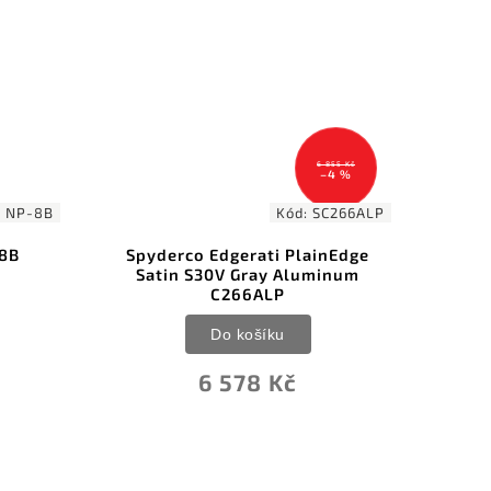
6 855 Kč
–4 %
:
NP-8B
Kód:
SC266ALP
-8B
Spyderco Edgerati PlainEdge
Satin S30V Gray Aluminum
Li
C266ALP
Do košíku
6 578 Kč