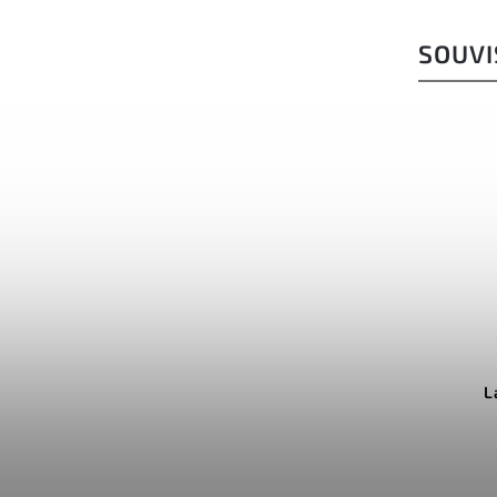
SOUVI
599 Kč
–30 %
Kód:
4.0838.4
Victorinox pouzdro pro
L
HUNTER PRO
Do košíku