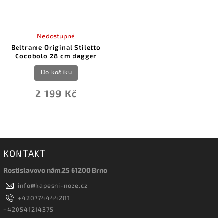
Nedostupné
Beltrame Original Stiletto
Cocobolo 28 cm dagger
Do košíku
2 199 Kč
KONTAKT
Rostislavovo nám.25 61200 Brno
info
@
kapesni-noze.cz
+420774444281
+420541214375