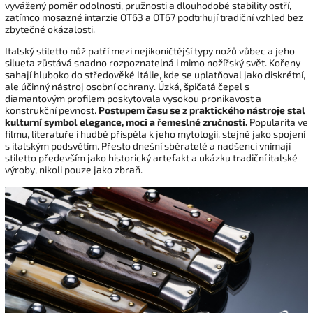
vyvážený poměr odolnosti, pružnosti a dlouhodobé stability ostří,
zatímco mosazné intarzie OT63 a OT67 podtrhují tradiční vzhled bez
zbytečné okázalosti.
Italský stiletto nůž patří mezi nejikoničtější typy nožů vůbec a jeho
silueta zůstává snadno rozpoznatelná i mimo nožířský svět. Kořeny
sahají hluboko do středověké Itálie, kde se uplatňoval jako diskrétní,
ale účinný nástroj osobní ochrany. Úzká, špičatá čepel s
diamantovým profilem poskytovala vysokou pronikavost a
konstrukční pevnost.
Postupem času se z praktického nástroje stal
kulturní symbol elegance, moci a řemeslné zručnosti.
Popularita ve
filmu, literatuře i hudbě přispěla k jeho mytologii, stejně jako spojení
s italským podsvětím. Přesto dnešní sběratelé a nadšenci vnímají
stiletto především jako historický artefakt a ukázku tradiční italské
výroby, nikoli pouze jako zbraň.