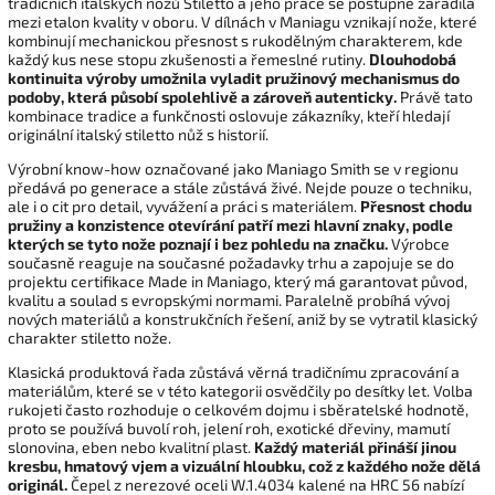
tradičních italských nožů Stiletto a jeho práce se postupně zařadila
mezi etalon kvality v oboru. V dílnách v Maniagu vznikají nože, které
kombinují mechanickou přesnost s rukodělným charakterem, kde
každý kus nese stopu zkušenosti a řemeslné rutiny.
Dlouhodobá
kontinuita výroby umožnila vyladit pružinový mechanismus do
podoby, která působí spolehlivě a zároveň autenticky.
Právě tato
kombinace tradice a funkčnosti oslovuje zákazníky, kteří hledají
originální italský stiletto nůž s historií.
Výrobní know-how označované jako Maniago Smith se v regionu
předává po generace a stále zůstává živé. Nejde pouze o techniku,
ale i o cit pro detail, vyvážení a práci s materiálem.
Přesnost chodu
pružiny a konzistence otevírání patří mezi hlavní znaky, podle
kterých se tyto nože poznají i bez pohledu na značku.
Výrobce
současně reaguje na současné požadavky trhu a zapojuje se do
projektu certifikace Made in Maniago, který má garantovat původ,
kvalitu a soulad s evropskými normami. Paralelně probíhá vývoj
nových materiálů a konstrukčních řešení, aniž by se vytratil klasický
charakter stiletto nože.
Klasická produktová řada zůstává věrná tradičnímu zpracování a
materiálům, které se v této kategorii osvědčily po desítky let. Volba
rukojeti často rozhoduje o celkovém dojmu i sběratelské hodnotě,
proto se používá buvolí roh, jelení roh, exotické dřeviny, mamutí
slonovina, eben nebo kvalitní plast.
Každý materiál přináší jinou
kresbu, hmatový vjem a vizuální hloubku, což z každého nože dělá
originál.
Čepel z nerezové oceli W.1.4034 kalené na HRC 56 nabízí