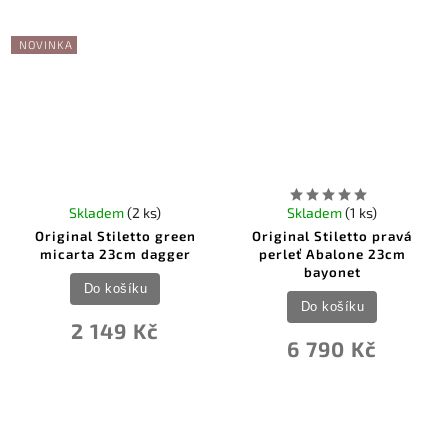
NOVINKA
Skladem
(2 ks)
Skladem
(1 ks)
Original Stiletto green
Original Stiletto pravá
micarta 23cm dagger
perleť Abalone 23cm
bayonet
Do košíku
Do košíku
2 149 Kč
6 790 Kč