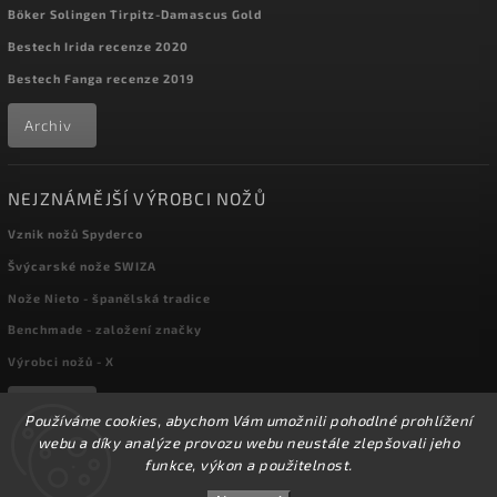
Böker Solingen Tirpitz-Damascus Gold
Bestech Irida recenze 2020
Bestech Fanga recenze 2019
Archiv
NEJZNÁMĚJŠÍ VÝROBCI NOŽŮ
Vznik nožů Spyderco
Švýcarské nože SWIZA
Nože Nieto - španělská tradice
Benchmade - založení značky
Výrobci nožů - X
Archiv
Používáme cookies, abychom Vám umožnili pohodlné prohlížení
webu a díky analýze provozu webu neustále zlepšovali jeho
funkce, výkon a použitelnost.
☀️Ve dnech 3-14.8 2026 máme zavřeno z důvodu
Copyright 2026
kapesni-noze.cz
. Všechna práva vyhrazena.
DOVOLENÉ. Eshop zůstává v provozu, objednávky