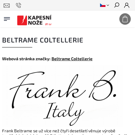
Hledat
BELTRAME COLTELLERIE
Webová stránka značky:
Beltrame Coltellerie
Frank Beltrame se už více než čtyři desetiletí věnuje výrobě