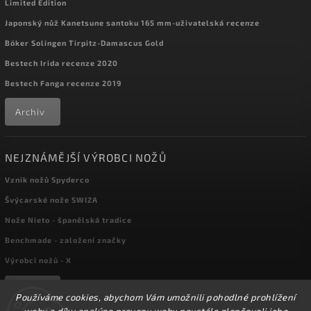
Limited Edition
Japonský nůž Kanetsune santoku 165 mm-uživatelská recenze
Böker Solingen Tirpitz-Damascus Gold
Bestech Irida recenze 2020
Bestech Fanga recenze 2019
Archiv
NEJZNÁMĚJŠÍ VÝROBCI NOŽŮ
Vznik nožů Spyderco
Švýcarské nože SWIZA
Nože Nieto - španělská tradice
Benchmade - založení značky
Výrobci nožů - X
Archiv
Používáme cookies, abychom Vám umožnili pohodlné prohlížení