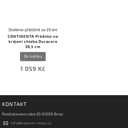
Dodáme přibližně za 20 dní
CONTINENTA Prkénko na
krájení chleba Duracore
38,5 cm
Do košíku
1 059 Kč
KONTAKT
Rostislavovo nám.25 61200 Brno
info
@
kapesni-noze.cz