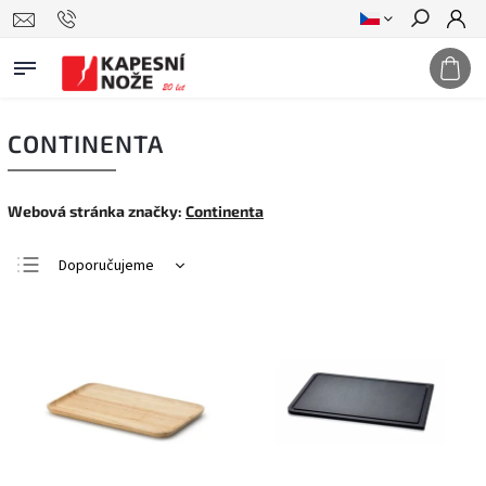
Hledat
CONTINENTA
Webová stránka značky:
Continenta
Doporučujeme
Nejlevnější
Nejdražší
Nejprodávanější
Abecedně