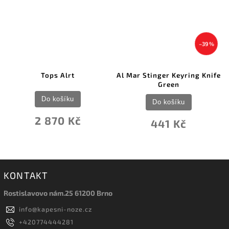
–39 %
Tops Alrt
Al Mar Stinger Keyring Knife
Green
Do košíku
Do košíku
2 870 Kč
441 Kč
KONTAKT
Rostislavovo nám.25 61200 Brno
info
@
kapesni-noze.cz
+420774444281