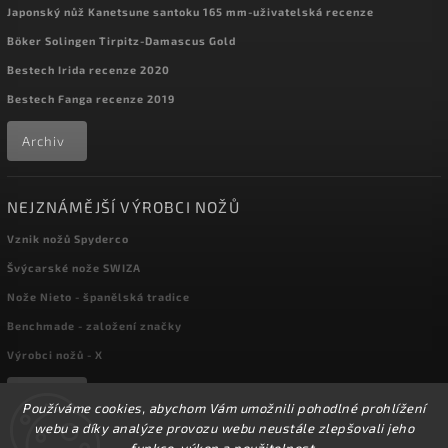
Japonský nůž Kanetsune santoku 165 mm-uživatelská recenze
Böker Solingen Tirpitz-Damascus Gold
Bestech Irida recenze 2020
Bestech Fanga recenze 2019
Archiv
NEJZNÁMĚJŠÍ VÝROBCI NOŽŮ
Vznik nožů Spyderco
Švýcarské nože SWIZA
Nože Nieto - španělská tradice
Benchmade - založení značky
Výrobci nožů - X
Archiv
Používáme cookies, abychom Vám umožnili pohodlné prohlížení
webu a díky analýze provozu webu neustále zlepšovali jeho