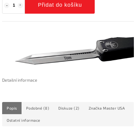
Přidat do košíku
Detailní informace
Popis
Podobné (8)
Diskuze (2)
Značka
Master USA
Ostatní informace