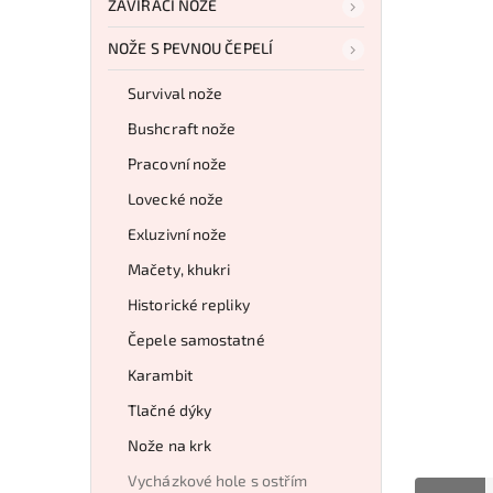
ZAVÍRACÍ NOŽE
NOŽE S PEVNOU ČEPELÍ
Survival nože
Bushcraft nože
Pracovní nože
Lovecké nože
Exluzivní nože
Mačety, khukri
Historické repliky
Čepele samostatné
Karambit
Tlačné dýky
Nože na krk
Vycházkové hole s ostřím