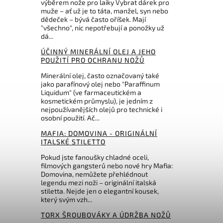
výběrem nože pro laiky Vybrat dárek pro
muže – ať už je to táta, manžel, syn nebo
dědeček – bývá často oříšek. Mají
"všechno", nic nepotřebují a ponožky už
dá...
ÚČINNÝ MINERÁLNÍ OLEJ A JEHO
POUŽITÍ PRO OCHRANU NOŽŮ
Minerální olej, často označovaný také
jako parafínový olej nebo "Paraffinum
Liquidum" (ve farmaceutickém a
kosmetickém průmyslu), je jedním z
nejpoužívanějších olejů pro technické i
osobní použití. Ač...
MAFIA: DOMOVINA - ORIGINÁLNÍ
ITALSKÉ STILETTO
Pokud jste fanoušky chladné oceli,
filmových gangsterů nebo nové hry Mafia:
Domovina, nemůžete přehlédnout
legendu mezi noži – originální italská
stiletta. Nejde jen o elegantní kousek,
který svým vzh...
TORX ŠROUBOVÁKY A ÚDRŽBA NOŽŮ