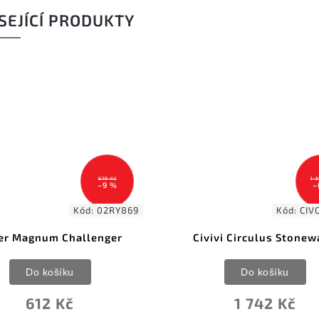
SEJÍCÍ PRODUKTY
679 Kč
1 858 Kč
–9 %
–6 %
Kód:
02RY869
Kód:
CIVC22012
gnum Challenger
Civivi Circulus Stonewash
o košíku
Do košíku
612 Kč
1 742 Kč