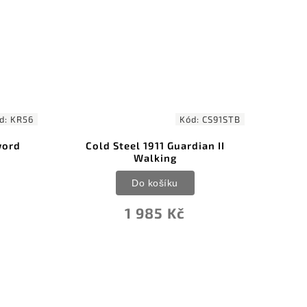
Kód:
CS91STB
Cold Steel 1911 Guardian II
Cold Steel
Walking
Stick
Do košíku
Do
1 985 Kč
1 