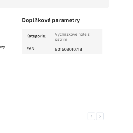
Doplňkové parametry
Vycházkové hole s
Kategorie
:
ostřím
avy
EAN
:
801608010718
Previous
Next