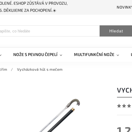
OLENÉ. ESHOP ZŮSTÁVÁ V PROVOZU,
NOVINK
. DĚKUJEME ZA POCHOPENÍ.☀️
Hledat
NOŽE S PEVNOU ČEPELÍ
MULTIFUNKČNÍ NOŽE
třím
/
Vycházková hůl s mečem
VYC
1 