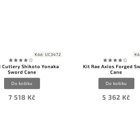
Kód:
UC3472
Kód:
KR56
 Shikoto Yonaka
Kit Rae Axios Forged Sword
d Cane
Cane
ošíku
Do košíku
18 Kč
5 362 Kč