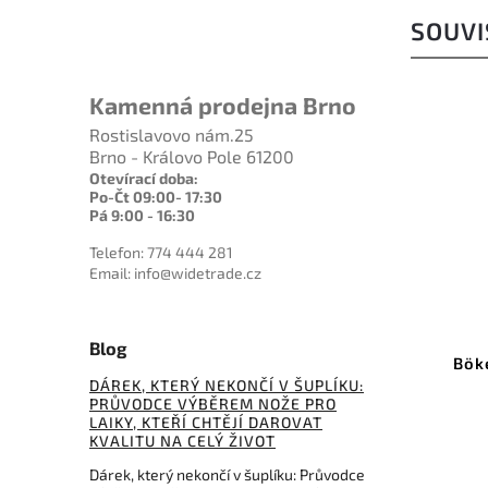
SOUVI
Kamenná prodejna Brno
Rostislavovo nám.25
Brno - Královo Pole 61200
Otevírací doba:
Po-Čt 09:00- 17:30
Pá 9:00 - 16:30
Telefon: 774 444 281
Email: info@widetrade.cz
Kód:
SCFB14P6
Blog
Spyderco Swick 6 Fixed Blade
Böker Ma
CFB14P6
DÁREK, KTERÝ NEKONČÍ V ŠUPLÍKU:
PRŮVODCE VÝBĚREM NOŽE PRO
D
LAIKY, KTEŘÍ CHTĚJÍ DAROVAT
Do košíku
KVALITU NA CELÝ ŽIVOT
4 391 Kč
Dárek, který nekončí v šuplíku: Průvodce