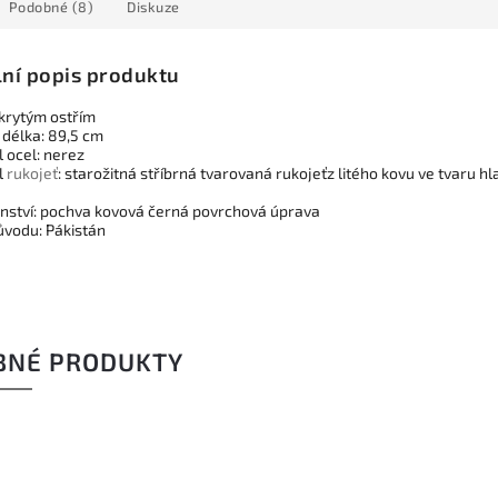
Podobné (8)
Diskuze
lní popis produktu
skrytým ostřím
 délka: 89,5 cm
 ocel: nerez
l
rukojeť
: starožitná stříbrná tvarovaná rukojeťz litého kovu ve tvaru hl
enství: pochva kovová černá povrchová úprava
vodu: Pákistán
BNÉ PRODUKTY