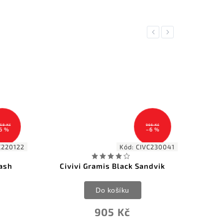
Previous
Next
966 Kč
–6 %
2
Kód:
CIVC230041
Civivi Gramis Black Sandvik
Fred Pe
Do košíku
905 Kč
2