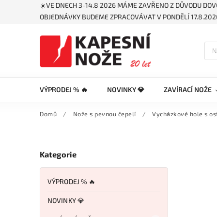
☀️VE DNECH 3-14.8 2026 MÁME ZAVŘENO Z DŮVODU DOV
OBJEDNÁVKY BUDEME ZPRACOVÁVAT V PONDĚLÍ 17.8.2026
VÝPRODEJ % 🔥
NOVINKY 💎
ZAVÍRACÍ NOŽE
Domů
/
Nože s pevnou čepelí
/
Vycházkové hole s os
Kategorie
VÝPRODEJ % 🔥
NOVINKY 💎