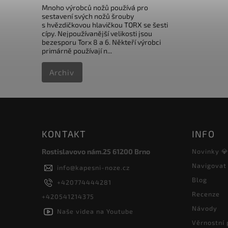
Mnoho výrobců nožů používá pro
sestavení svých nožů šrouby
s hvězdičkovou hlavičkou TORX se šesti
cípy. Nejpoužívanější velikosti jsou
bezesporu Torx 8 a 6. Někteří výrobci
primárně používají n...
Archiv
KONTAKT
INFO
Rostislavovo nám.25 61200 Brno
Novinky 
Navigovat
info
@
kapesni-noze.cz
Blog
+420774444281
Recenze
+420541214375
Návody
Naše videa na Youtube
Věrnostní