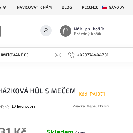
Y 💎
NAVIGOVAT K NÁM
BLOG
RECENZE
NÁVODY
Nákupní košík
Prázdný košík
LIMITOVANÉ EDICE
BROUSKY, BRUSKY, OCÍLKY
+420774444281
DOPLŇKY
HÁZKOVÁ HŮL S MEČEM
Kód:
PA1071
Značka:
Nepal Khukri
10 hodnocení
231 Kč
Skladem
(2 ks)