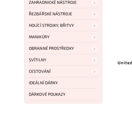
ZAHRADNICKÉ NÁSTROJE
ŘEZBÁŘSKÉ NÁSTROJE
HOLÍCÍ STROJKY, BŘITVY
MANIKÚRY
OBRANNÉ PROSTŘEDKY
Kód:
UC2636
SVÍTILNY
United Cutlery Rurousha
United Cutlery
Forged Gentlemans Sword
Swor
CESTOVÁNÍ
Cane Damascus
Do k
IDEÁLNÍ DÁRKY
Do košíku
7 5
DÁRKOVÉ POUKAZY
7 179 Kč