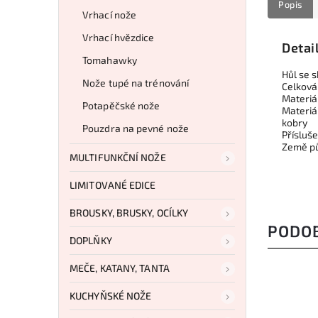
Popis
Vrhací nože
Vrhací hvězdice
Detai
Tomahawky
Hůl se 
Nože tupé na trénování
Celková
Materiál
Potapěčské nože
Materiá
kobry
Pouzdra na pevné nože
Přísluš
Země pů
MULTIFUNKČNÍ NOŽE
LIMITOVANÉ EDICE
BROUSKY, BRUSKY, OCÍLKY
PODO
DOPLŇKY
MEČE, KATANY, TANTA
KUCHYŇSKÉ NOŽE