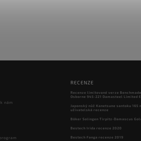
RECENZE
Recenze limitované verze Benchmade

Osborne 945-221 Damasteel Limited E
 k nám
Japonský nůž Kanetsune santoku 165
uživatelská recenze
Böker Solingen Tirpitz-Damascus Gol
Bestech Irida recenze 2020
Bestech Fanga recenze 2019
 program