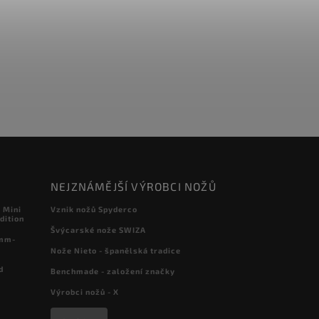
NEJZNÁMĚJŠÍ VÝROBCI NOŽŮ
 Mini
Vznik nožů Spyderco
dition
Švýcarské nože SWIZA
 mm-
Nože Nieto - španělská tradice
d
Benchmade - založení značky
Výrobci nožů - X