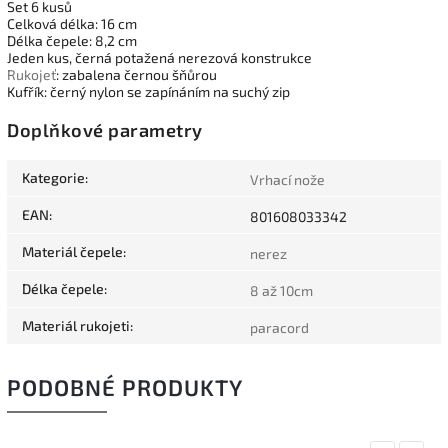
Set 6 kusů
Celková délka: 16 cm
Délka čepele: 8,2 cm
Jeden kus, černá potažená nerezová konstrukce
Rukojeť
: zabalena černou šňůrou
Kufřík: černý nylon se zapínáním na suchý zip
Doplňkové parametry
Kategorie
:
Vrhací nože
EAN
:
801608033342
Materiál čepele
:
nerez
Délka čepele
:
8 až 10cm
Materiál rukojeti
:
paracord
PODOBNÉ PRODUKTY