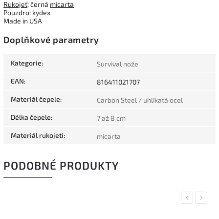
Rukojeť
: černá
micarta
Pouzdro: kydex
Made in USA
Doplňkové parametry
Kategorie
:
Survival nože
EAN
:
816411021707
Materiál čepele
:
Carbon Steel / uhlíkatá ocel
Délka čepele
:
7 až 8 cm
Materiál rukojeti
:
micarta
PODOBNÉ PRODUKTY
Previous
Next