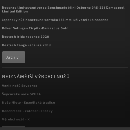
Recenze limitované verze Benchmade Mini Osborne 945-221 Damasteel
Limited Edition
Japonský nůž Kanetsune santoku 165 mm-uživatelská recenze
Böker Solingen Tirpitz-Damascus Gold
Bestech Irida recenze 2020
Bestech Fanga recenze 2019
Archiv
NEJZNÁMĚJŠÍ VÝROBCI NOŽŮ
Vznik nožů Spyderco
Švýcarské nože SWIZA
Nože Nieto - španělská tradice
Benchmade - založení značky
Výrobci nožů - X