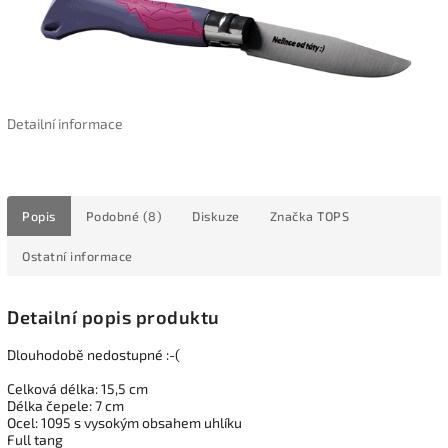
Detailní informace
Popis
Podobné (8)
Diskuze
Značka
TOPS
Ostatní informace
Detailní popis produktu
Dlouhodobě nedostupné :-(
Celková délka: 15,5 cm
Délka čepele: 7 cm
Ocel: 1095 s vysokým obsahem uhlíku
Full tang