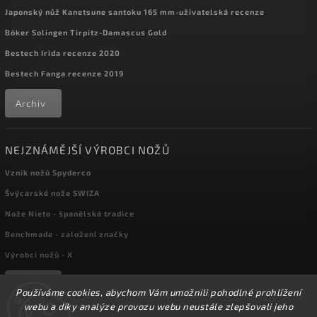
Japonský nůž Kanetsune santoku 165 mm-uživatelská recenze
Böker Solingen Tirpitz-Damascus Gold
Bestech Irida recenze 2020
Bestech Fanga recenze 2019
Archiv
NEJZNÁMĚJŠÍ VÝROBCI NOŽŮ
Vznik nožů Spyderco
Švýcarské nože SWIZA
Nože Nieto - španělská tradice
Benchmade - založení značky
Výrobci nožů - X
Archiv
Používáme cookies, abychom Vám umožnili pohodlné prohlížení
webu a díky analýze provozu webu neustále zlepšovali jeho