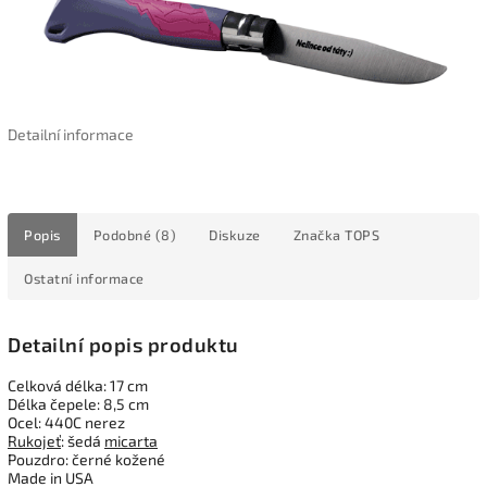
Detailní informace
Popis
Podobné (8)
Diskuze
Značka
TOPS
Ostatní informace
Detailní popis produktu
Celková délka: 17 cm
Délka čepele: 8,5 cm
Ocel: 440C nerez
Rukojeť
: šedá
micarta
Pouzdro: černé kožené
Made in USA