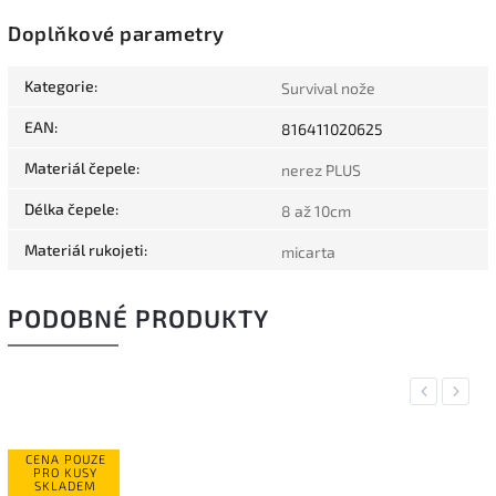
Doplňkové parametry
Kategorie
:
Survival nože
EAN
:
816411020625
Materiál čepele
:
nerez PLUS
Délka čepele
:
8 až 10cm
Materiál rukojeti
:
micarta
PODOBNÉ PRODUKTY
Previous
Next
CENA POUZE
PRO KUSY
SKLADEM