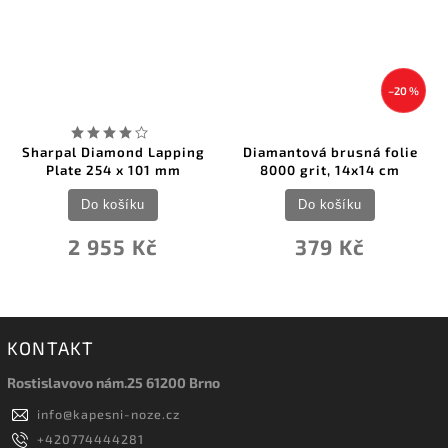
–20 %
Sharpal Diamond Lapping
Diamantová brusná folie
Plate 254 x 101 mm
8000 grit, 14x14 cm
Do košíku
Do košíku
2 955 Kč
379 Kč
KONTAKT
Rostislavovo nám.25 61200 Brno
info
@
kapesni-noze.cz
+420774444281