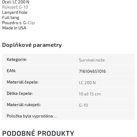
Ocel: LC 200 N
Rukojeť
:
G-10
Lanyard hole
Full tang
Pouzdro s G-
Clip
Made in USA
Doplňkové parametry
Kategorie
:
Survival nože
EAN
:
716104651016
Materiál čepele
:
LC 200 N
Délka čepele
:
10 až 15 cm
Materiál rukojeti
:
G-10
Položka byla vyprodána…
PODOBNÉ PRODUKTY