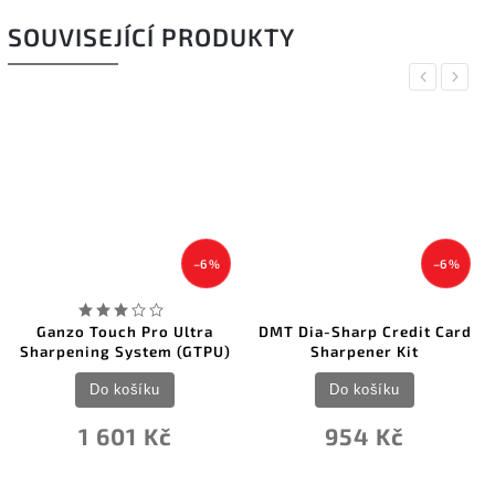
SOUVISEJÍCÍ PRODUKTY
Previous
Next
–6 %
–6 %
Ganzo Touch Pro Ultra
DMT Dia-Sharp Credit Card
Sharpening System (GTPU)
Sharpener Kit
Do košíku
Do košíku
1 601 Kč
954 Kč