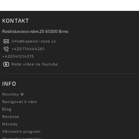
KONTAKT
Rostislavovo nám.25 61200 Brno
info
@
kapesni-noze.cz
+420774444281
+420541214375
Naše videa na Youtube
INFO
Novinky 💎
Navigovat k nám
Blog
Recenze
Návody
Věrnostní program
Obchodní podmínky