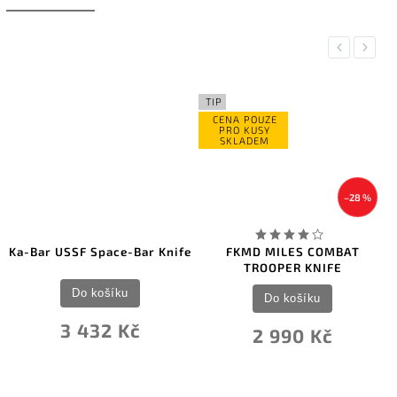
Previous
Next
TIP
CENA POUZE
PRO KUSY
SKLADEM
–28 %
Ka-Bar USSF Space-Bar Knife
FKMD MILES COMBAT
TROOPER KNIFE
Do košíku
Do košíku
3 432 Kč
2 990 Kč