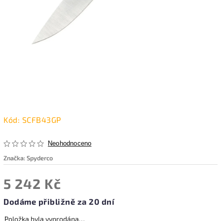
Kód:
SCFB43GP
Neohodnoceno
Značka:
Spyderco
5 242 Kč
Dodáme přibližně za 20 dní
Položka byla vyprodána…