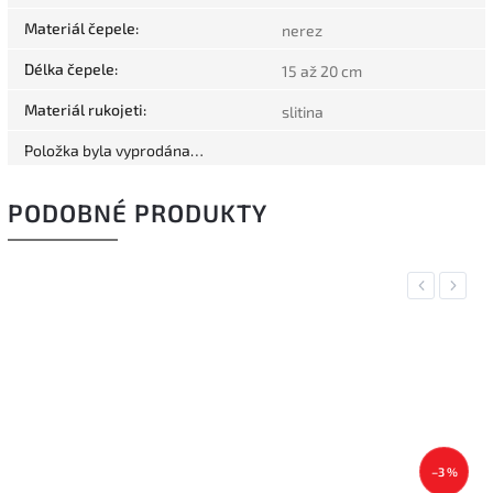
Materiál čepele
:
nerez
Délka čepele
:
15 až 20 cm
Materiál rukojeti
:
slitina
Položka byla vyprodána…
PODOBNÉ PRODUKTY
Previous
Next
–3 %