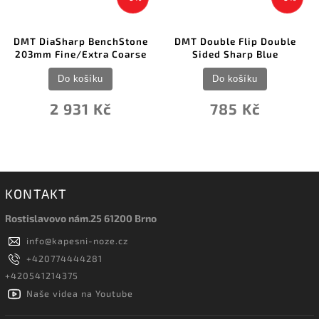
DMT DiaSharp BenchStone
DMT Double Flip Double
203mm Fine/Extra Coarse
Sided Sharp Blue
Do košíku
Do košíku
2 931 Kč
785 Kč
KONTAKT
Rostislavovo nám.25 61200 Brno
info
@
kapesni-noze.cz
+420774444281
+420541214375
Naše videa na Youtube