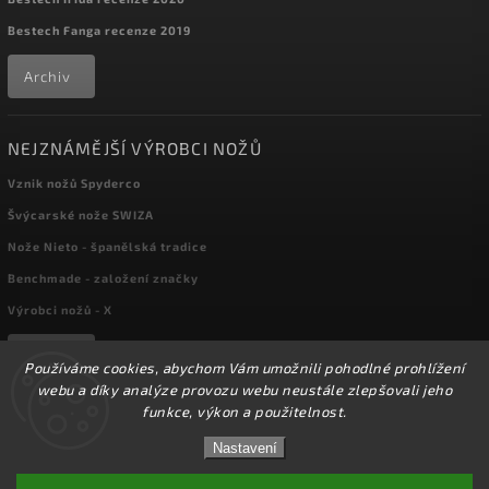
Bestech Fanga recenze 2019
Archiv
NEJZNÁMĚJŠÍ VÝROBCI NOŽŮ
Vznik nožů Spyderco
Švýcarské nože SWIZA
Nože Nieto - španělská tradice
Benchmade - založení značky
Výrobci nožů - X
Archiv
Používáme cookies, abychom Vám umožnili pohodlné prohlížení
webu a díky analýze provozu webu neustále zlepšovali jeho
funkce, výkon a použitelnost.
Copyright 2026
kapesni-noze.cz
. Všechna práva vyhrazena.
☀️Ve dnech 3-14.8 2026 máme zavřeno z důvodu
DOVOLENÉ. Eshop zůstává v provozu, objednávky
Nastavení
Upravit nastavení cookies
budeme zpracovávat v pondělí 17.8.2026. Děkujeme za
pochopení.☀️