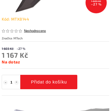
1 603 Kč
–27 %
Kód:
MTX8144
Neohodnoceno
Značka:
MTech
1 603 Kč
–27 %
1 167 Kč
Na dotaz
Přidat do košíku