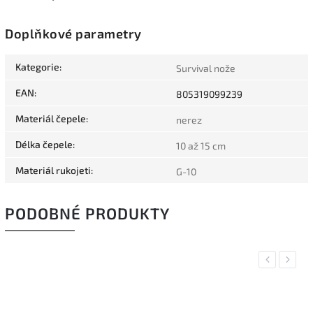
Doplňkové parametry
Kategorie
:
Survival nože
EAN
:
805319099239
Materiál čepele
:
nerez
Délka čepele
:
10 až 15 cm
Materiál rukojeti
:
G-10
PODOBNÉ PRODUKTY
Previous
Next