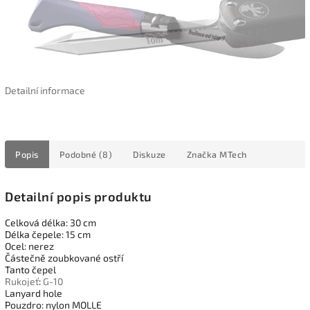
Detailní informace
Popis
Podobné (8)
Diskuze
Značka
MTech
Detailní popis produktu
Celková délka: 30 cm
Délka čepele: 15 cm
Ocel: nerez
Částečně zoubkované ostří
Tanto čepel
Rukojeť
:
G-10
Lanyard hole
Pouzdro: nylon MOLLE