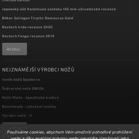
Japonský nůž Kanetsune santoku 165 mm-uživatelská recenze
Böker Solingen Tirpitz-Damascus Gold
Bestech Irida recenze 2020
Bestech Fanga recenze 2019
Archiv
NEJZNÁMĚJŠÍ VÝROBCI NOŽŮ
Vznik nožů Spyderco
Švýcarské nože SWIZA
Nože Nieto - španělská tradice
Benchmade - založení značky
Výrobci nožů - X
Archiv
Používáme cookies, abychom Vám umožnili pohodlné prohlížení
webu a díky analýze provozu webu neustále zlepšovali jeho