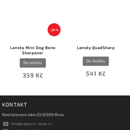
–20 %
Lansky Mini Dog Bone
Lansky QuadSharp
Sharpener
Do košíku
Do košíku
541 Kč
359 Kč
KONTAKT
Rostislavovo nám.25 61200 Brno
info
@
kapesni-noze.cz