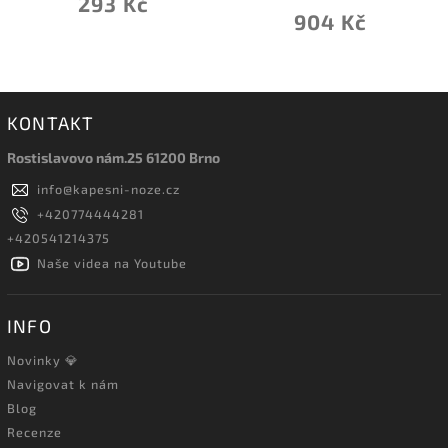
293 Kč
904 Kč
KONTAKT
Rostislavovo nám.25 61200 Brno
info
@
kapesni-noze.cz
+420774444281
+420541214375
Naše videa na Youtube
INFO
Novinky 💎
Navigovat k nám
Blog
Recenze