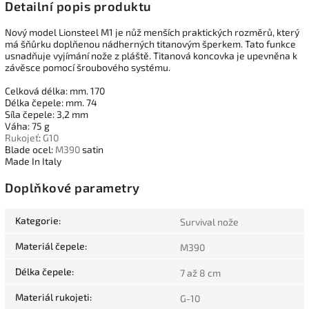
Detailní popis produktu
Nový model Lionsteel M1 je nůž menších praktických rozměrů, který
má šňůrku doplňenou nádherných titanovým šperkem. Tato funkce
usnadňuje vyjímání nože z pláště. Titanová koncovka je upevněna k
závěsce pomocí šroubového systému.
Celková délka: mm. 170
Délka čepele: mm. 74
Síla čepele: 3,2 mm
Váha: 75 g
Rukojeť
:
G10
Blade ocel:
M390
satin
Made In Italy
Doplňkové parametry
Kategorie
:
Survival nože
Materiál čepele
:
M390
Délka čepele
:
7 až 8 cm
Materiál rukojeti
:
G-10