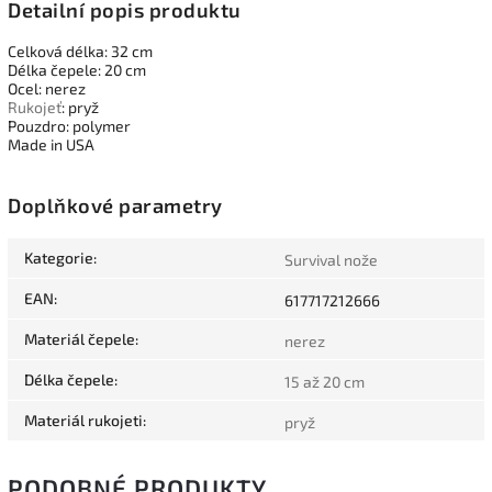
Detailní popis produktu
Celková délka: 32 cm
Délka čepele: 20 cm
Ocel: nerez
Rukojeť
: pryž
Pouzdro: polymer
Made in USA
Doplňkové parametry
Kategorie
:
Survival nože
EAN
:
617717212666
Materiál čepele
:
nerez
Délka čepele
:
15 až 20 cm
Materiál rukojeti
:
pryž
PODOBNÉ PRODUKTY