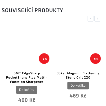
SOUVISEJÍCÍ PRODUKTY
Previous
Next
–6 %
–6 %
DMT EdgeSharp
Böker Magnum Flattening
PocketSharp Plus Multi-
Stone Grit 220
Function Sharpener
Do košíku
Do košíku
469 Kč
460 Kč