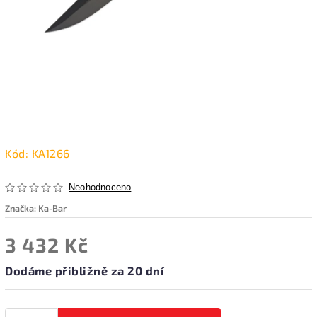
Kód:
KA1266
Neohodnoceno
Značka:
Ka-Bar
3 432 Kč
Dodáme přibližně za 20 dní