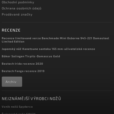
Obchodní podmínky
Ochrana osobních údajů
Prodávané značky
RECENZE
Recenze limitované verze Benchmade Mini Osborne 945-221 Damasteel
Limited Edition
Japonský nůž Kanetsune santoku 165 mm-uživatelská recenze
Böker Solingen Tirpitz-Damascus Gold
Bestech Irida recenze 2020
Bestech Fanga recenze 2019
Archiv
NEJZNÁMĚJŠÍ VÝROBCI NOŽŮ
Vznik nožů Spyderco
Švýcarské nože SWIZA