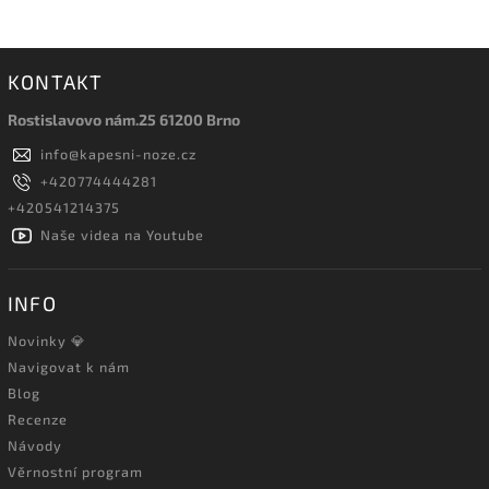
KONTAKT
Rostislavovo nám.25 61200 Brno
info
@
kapesni-noze.cz
+420774444281
+420541214375
Naše videa na Youtube
INFO
Novinky 💎
Navigovat k nám
Blog
Recenze
Návody
Věrnostní program