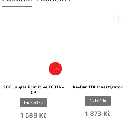
Previous
Next
–4 %
OG Jungle Primitive F03TN-
Ka-Bar TDI Investigator
K
CP
Do košíku
Do košíku
1 873 Kč
1 688 Kč