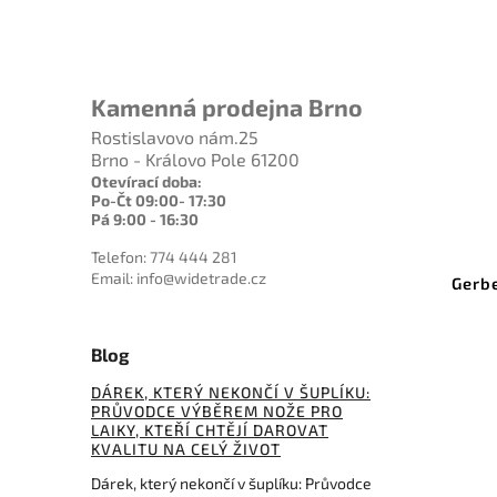
Kamenná prodejna Brno
Rostislavovo nám.25
Brno - Královo Pole 61200
Otevírací doba:
Po-Čt 09:00- 17:30
Pá 9:00 - 16:30
A1245
Kód:
G1626
Telefon: 774 444 281
Email: info@widetrade.cz
Gerber LMF II Infantry FG504
KA
Green
Do košíku
Blog
3 764 Kč
DÁREK, KTERÝ NEKONČÍ V ŠUPLÍKU:
PRŮVODCE VÝBĚREM NOŽE PRO
LAIKY, KTEŘÍ CHTĚJÍ DAROVAT
KVALITU NA CELÝ ŽIVOT
Dárek, který nekončí v šuplíku: Průvodce