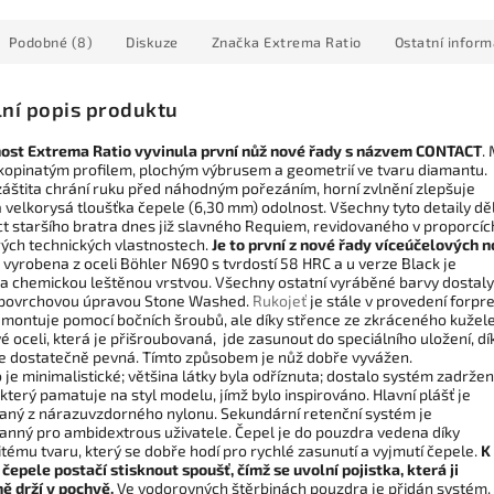
Podobné (8)
Diskuze
Značka
Extrema Ratio
Ostatní infor
lní popis produktu
ost Extrema Ratio vyvinula první nůž nové řady s názvem CONTACT
.
 kopinatým profilem, plochým výbrusem a geometrií ve tvaru diamantu.
záštita chrání ruku před náhodným pořezáním, horní zvlnění zlepšuje
 velkorysá tloušťka čepele (6,30 mm) odolnost. Všechny tyto detaily děl
ct staršího bratra dnes již slavného Requiem, revidovaného v proporcíc
rých technických vlastnostech.
Je to první z nové řady víceúčelových n
 vyrobena z oceli Böhler N690 s tvrdostí 58 HRC a u verze Black je
a chemickou leštěnou vrstvou. Všechny ostatní vyráběné barvy dostaly
 povrchovou úpravou Stone Washed.
Rukojeť
je stále v provedení forpre
nemontuje pomocí bočních šroubů, ale díky střence ze zkráceného kužele
 oceli, která je přišroubovaná, jde zasunout do speciálního uložení, dí
e dostatečně pevná. Tímto způsobem je nůž dobře vyvážen.
je minimalistické; většina látky byla odříznuta; dostalo systém zadržení
který pamatuje na styl modelu, jímž bylo inspirováno. Hlavní plášť je
vaný z nárazuvzdorného nylonu. Sekundární retenční systém je
anný pro ambidextrous uživatele. Čepel je do pouzdra vedena díky
tému tvaru, který se dobře hodí pro rychlé zasunutí a vyjmutí čepele.
K
čepele postačí stisknout spoušť, čímž se uvolní pojistka, která ji
ě drží v pochvě.
Ve vodorovných štěrbinách pouzdra je přidán systém,