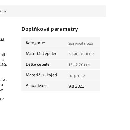
mace
Doplňkové parametry
 Má
Kategorie
:
Survival nože
Materiál čepele
:
N690 BOHLER
ají
h a
Délka čepele
:
ožů.
15 až 20 cm
Materiál rukojeti
:
forprene
ne .
 z
Aktualizace
:
9.8.2023
ky
 2.