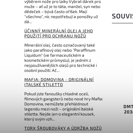
výběrem nože pro laiky Vybrat dárek pro
muže – ať už je to táta, manžel, syn nebo
dědeček – bývá často oříšek. Mají
SOUVI
"všechno", nic nepotřebují a ponožky už
dá...
ÚČINNÝ MINERÁLNÍ OLEJ A JEHO
POUŽITÍ PRO OCHRANU NOŽŮ
Minerální olej, často označovaný také
jako parafínový olej nebo "Paraffinum
Liquidum" (ve farmaceutickém a
kosmetickém průmyslu), je jedním z
nejpoužívanějších olejů pro technické i
osobní použití. Ač...
MAFIA: DOMOVINA - ORIGINÁLNÍ
Kč
3 128 Kč
ITALSKÉ STILETTO
 %
–6 %
Pokud jste fanoušky chladné oceli,
BO380
Kód:
DMTD8FX
filmových gangsterů nebo nové hry Mafia:
Domovina, nemůžete přehlédnout
ng
DMT DiaSharp BenchStone
DMT 
legendu mezi noži – originální italská
203mm Fine/Extra Coarse
stiletta. Nejde jen o elegantní kousek,
který svým vzh...
Do košíku
TORX ŠROUBOVÁKY A ÚDRŽBA NOŽŮ