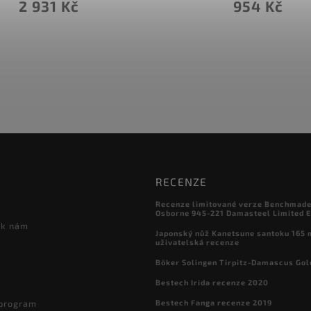
378 Kč
954 Kč
RECENZE
Recenze limitované verze Benchmade

Osborne 945-221 Damasteel Limited E
 k nám
Japonský nůž Kanetsune santoku 165
uživatelská recenze
Böker Solingen Tirpitz-Damascus Gol
Bestech Irida recenze 2020
Bestech Fanga recenze 2019
 program