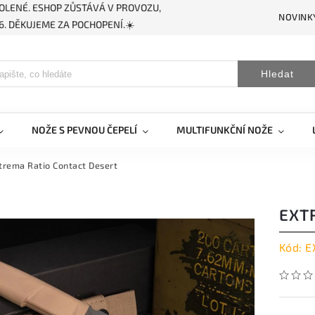
OLENÉ. ESHOP ZŮSTÁVÁ V PROVOZU,
NOVINK
. DĚKUJEME ZA POCHOPENÍ.☀️
Hledat
NOŽE S PEVNOU ČEPELÍ
MULTIFUNKČNÍ NOŽE
trema Ratio Contact Desert
EXT
Kód:
E