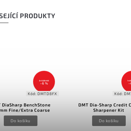
SEJÍCÍ PRODUKTY
1 018 Kč
4
–6 %
–
Kód:
DMTD3EFC
Kód
Dia-Sharp Credit Card
Lansky Ultra Fine Ho
Sharpener Kit
Do košíku
Do košíku