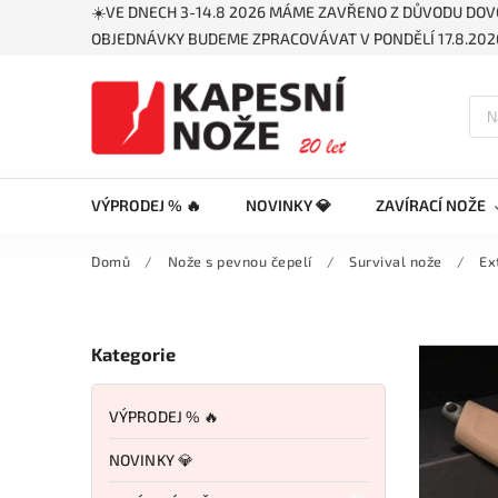
☀️VE DNECH 3-14.8 2026 MÁME ZAVŘENO Z DŮVODU DOV
OBJEDNÁVKY BUDEME ZPRACOVÁVAT V PONDĚLÍ 17.8.2026
VÝPRODEJ % 🔥
NOVINKY 💎
ZAVÍRACÍ NOŽE
Domů
/
Nože s pevnou čepelí
/
Survival nože
/
Ex
Kategorie
VÝPRODEJ % 🔥
NOVINKY 💎