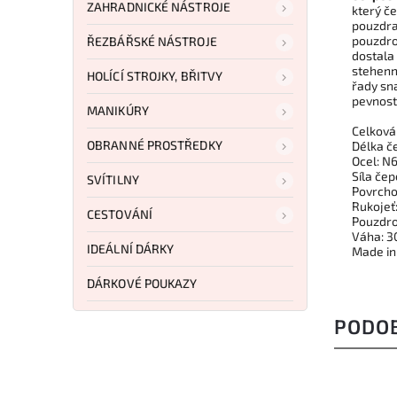
ZAHRADNICKÉ NÁSTROJE
který če
pouzdra
pouzdro
ŘEZBÁŘSKÉ NÁSTROJE
dostala
stehenn
HOLÍCÍ STROJKY, BŘITVY
řady sna
pevnost
MANIKÚRY
Celková
OBRANNÉ PROSTŘEDKY
Délka č
Ocel: N
Síla čep
SVÍTILNY
Povrcho
Rukojeť
CESTOVÁNÍ
Pouzdro
Váha: 3
IDEÁLNÍ DÁRKY
Made in 
DÁRKOVÉ POUKAZY
PODO