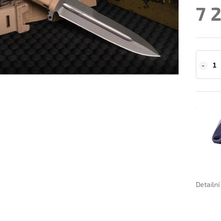
7 
Detailn