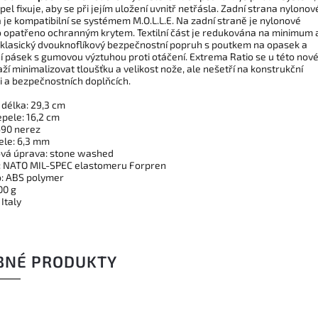
pel fixuje, aby se při jejím uložení uvnitř netřásla. Zadní strana nylono
 je kompatibilní se systémem M.O.L.L.E. Na zadní straně je nylonové
 opatřeno ochranným krytem. Textilní část je redukována na minimum 
 klasický dvouknoflíkový bezpečnostní popruh s poutkem na opasek a
í pásek s gumovou výztuhou proti otáčení. Extrema Ratio se u této nov
ží minimalizovat tloušťku a velikost nože, ale nešetří na konstrukční
i a bezpečnostních doplňcích.
 délka: 29,3 cm
epele: 16,2 cm
690 nerez
ele: 6,3 mm
vá úprava: stone washed
: NATO MIL-SPEC elastomeru Forpren
: ABS polymer
00 g
Italy
BNÉ PRODUKTY