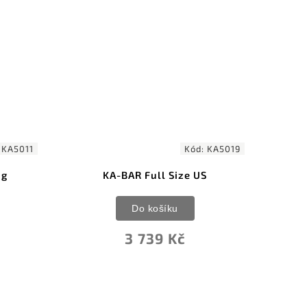
KA5019
Kód:
G1069028
Gerber Strongarm Stonewash
420 Green GFN
Do košíku
2 785 Kč