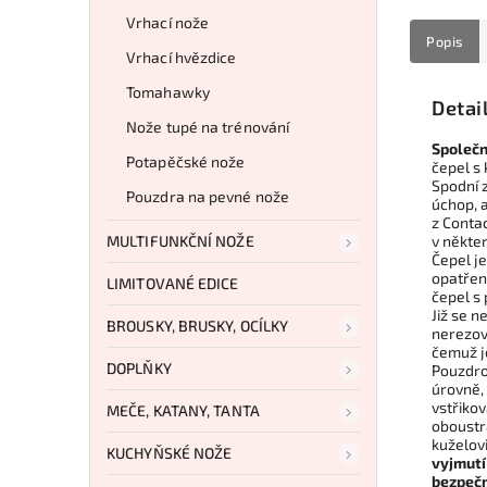
Vrhací nože
Popis
Vrhací hvězdice
Tomahawky
Detai
Nože tupé na trénování
Společn
Potapěčské nože
čepel s
Spodní 
Pouzdra na pevné nože
úchop, a
z Conta
MULTIFUNKČNÍ NOŽE
v někte
Čepel je
opatřen
LIMITOVANÉ EDICE
čepel s
Již se 
BROUSKY, BRUSKY, OCÍLKY
nerezové
čemuž j
DOPLŇKY
Pouzdro 
úrovně, 
vstřiko
MEČE, KATANY, TANTA
oboustr
kuželovi
KUCHYŇSKÉ NOŽE
vyjmutí 
bezpečn