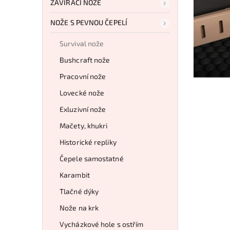
ZAVÍRACÍ NOŽE
NOŽE S PEVNOU ČEPELÍ
Survival nože
Bushcraft nože
Pracovní nože
Lovecké nože
Exluzivní nože
Mačety, khukri
Historické repliky
Čepele samostatné
Karambit
Tlačné dýky
Nože na krk
Vycházkové hole s ostřím