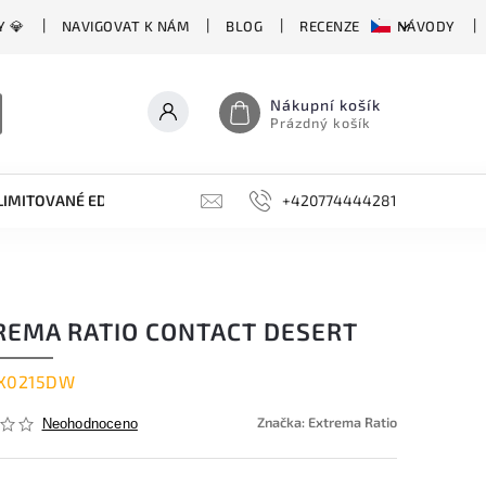
Y 💎
NAVIGOVAT K NÁM
BLOG
RECENZE
NÁVODY
Nákupní košík
Prázdný košík
LIMITOVANÉ EDICE
BROUSKY, BRUSKY, OCÍLKY
+420774444281
DOPLŇKY
REMA RATIO CONTACT DESERT
X0215DW
Značka:
Extrema Ratio
Neohodnoceno