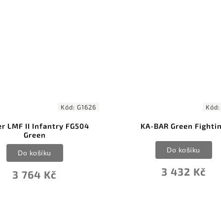
Kód:
KA5011
Kód:
-BAR Green Fighting
KA-BAR Full Size US
Do košíku
Do košíku
3 432 Kč
3 739 Kč