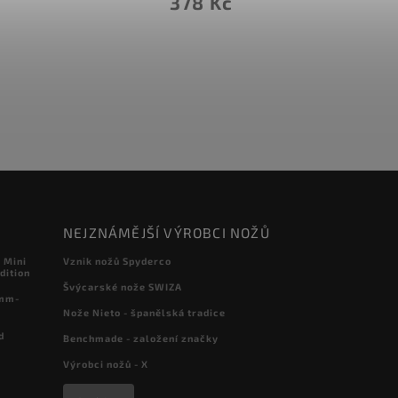
2 231 Kč
NEJZNÁMĚJŠÍ VÝROBCI NOŽŮ
 Mini
Vznik nožů Spyderco
dition
Švýcarské nože SWIZA
 mm-
Nože Nieto - španělská tradice
d
Benchmade - založení značky
Výrobci nožů - X