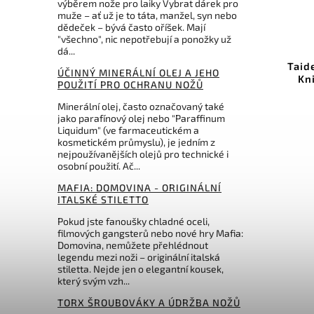
výběrem nože pro laiky Vybrat dárek pro
2 990 Kč
muže – ať už je to táta, manžel, syn nebo
–13 %
dědeček – bývá často oříšek. Mají
"všechno", nic nepotřebují a ponožky už
Kód:
SHP145H
Kód:
TP2309
dá...
nd Lapping
Taidea Rolling Professional
ÚČINNÝ MINERÁLNÍ OLEJ A JEHO
x 101 mm
Knife Sharpener TP2309
POUŽITÍ PRO OCHRANU NOŽŮ
íku
Do košíku
Minerální olej, často označovaný také
jako parafínový olej nebo "Paraffinum
Liquidum" (ve farmaceutickém a
 Kč
2 599 Kč
kosmetickém průmyslu), je jedním z
nejpoužívanějších olejů pro technické i
osobní použití. Ač...
MAFIA: DOMOVINA - ORIGINÁLNÍ
ITALSKÉ STILETTO
Pokud jste fanoušky chladné oceli,
filmových gangsterů nebo nové hry Mafia:
Domovina, nemůžete přehlédnout
legendu mezi noži – originální italská
stiletta. Nejde jen o elegantní kousek,
který svým vzh...
TORX ŠROUBOVÁKY A ÚDRŽBA NOŽŮ