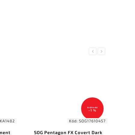
Previous
Next
5 014 Kč
–1 %
:
SOG17610457
Kód:
KA1219
overt Dark
KA-BAR US Army Serrations