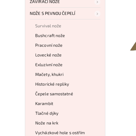
ZAVÍRACÍ NOŽE
NOŽE S PEVNOU ČEPELÍ
Survival nože
Bushcraft nože
Pracovní nože
Lovecké nože
Exluzivní nože
Mačety, khukri
Historické repliky
Čepele samostatné
Karambit
Tlačné dýky
Nože na krk
Vycházkové hole s ostřím