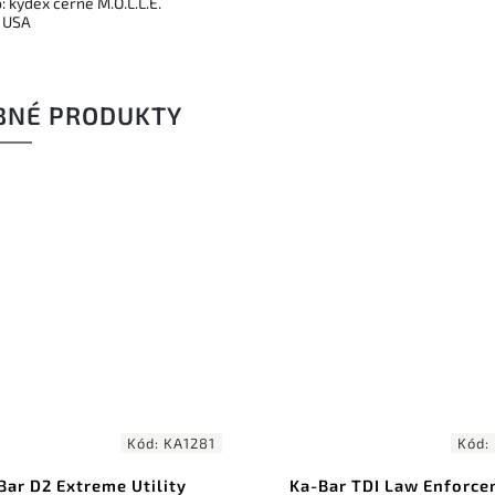
 kydex černé M.O.L.L.E.
 USA
BNÉ PRODUKTY
Kód:
KA1482
Kód
Ka-Bar TDI Law Enforcement
SOG Pentagon FX C