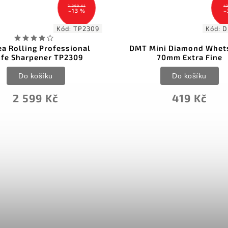
435 Kč
–3 %
Kód:
DMTW7E
DMT Mini Diamond Whetstone
Lansky Pedesta
70mm Extra Fine
Do ko
Do košíku
218
419 Kč