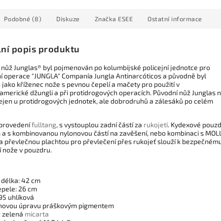
Podobné (8)
Diskuze
Značka
ESEE
Ostatní informace
lní popis produktu
 nůž Junglas® byl pojmenován po kolumbijské policejní jednotce pro
ní operace "JUNGLA" Companía Jungla Antinarcóticos a původně byl
 jako kříženec nože s pevnou čepelí a mačety pro použití v
oamerické džungli a při protidrogových operacích. Původní nůž Junglas n
nejen u protidrogových jednotek, ale dobrodruhů a zálesáků po celém
provedení
fulltang
, s vystouplou zadní částí za
rukojetí
. Kydexové pouz
m a s kombinovanou nylonovou částí na zavěšení, nebo kombinaci s MOL
a převlečnou plachtou pro převlečení přes rukojeť slouží k bezpečném
í nože v pouzdru.
 délka: 42 cm
epele: 26 cm
95 uhlíková
hovou úpravu práškovým pigmentem
: zelená
micarta