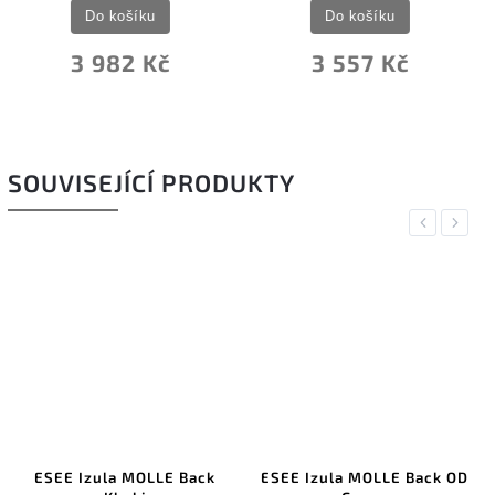
Do košíku
Do košíku
3 557 Kč
3 432 Kč
SOUVISEJÍCÍ PRODUKTY
Previous
Next
–6
ack
ESEE Izula MOLLE Back OD
DMT DiaSharp BenchSt