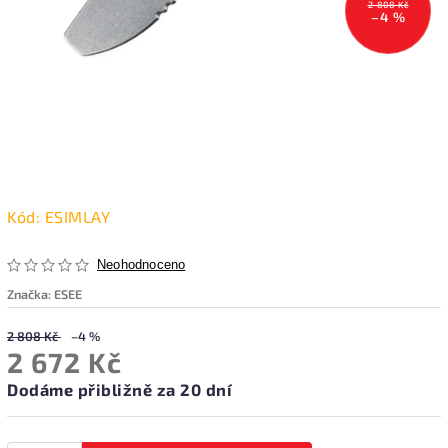
2 808 Kč
–4 %
Kód:
ESIMLAY
Neohodnoceno
Značka:
ESEE
2 808 Kč
–4 %
2 672 Kč
Dodáme přibližně za 20 dní