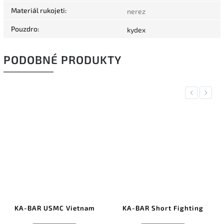
Materiál rukojeti
:
nerez
Pouzdro
:
kydex
PODOBNÉ PRODUKTY
Previous
Next
m
KA-BAR Short Fighting
KA-BAR Military Black