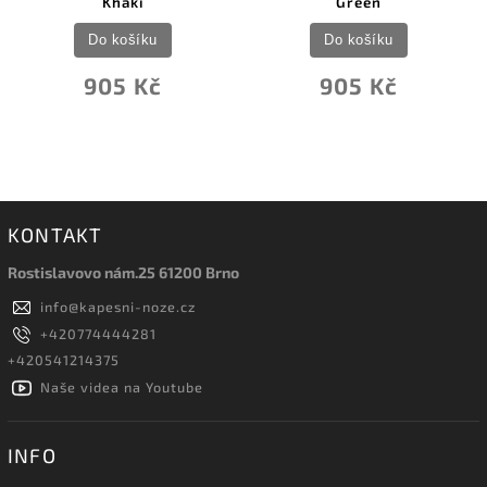
Green
203mm Fine/Extra Fin
Do košíku
Do košíku
905 Kč
2 931 Kč
KONTAKT
Rostislavovo nám.25 61200 Brno
info
@
kapesni-noze.cz
+420774444281
+420541214375
Naše videa na Youtube
INFO