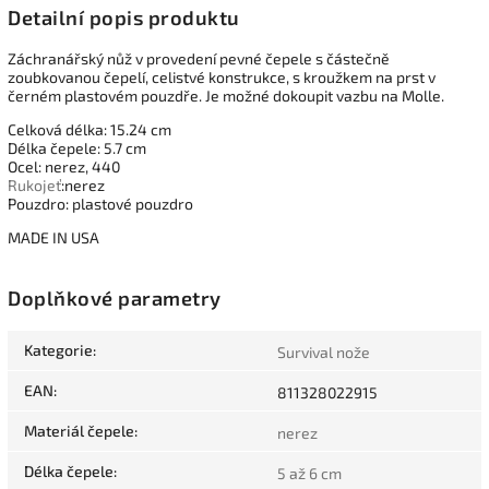
Detailní popis produktu
Záchranářský nůž v provedení pevné čepele s částečně
zoubkovanou čepelí, celistvé konstrukce, s kroužkem na prst v
černém plastovém pouzdře. Je možné dokoupit vazbu na Molle.
Celková délka: 15.24 cm
Délka čepele: 5.7 cm
Ocel: nerez, 440
Rukojeť
:nerez
Pouzdro: plastové pouzdro
MADE IN USA
Doplňkové parametry
Kategorie
:
Survival nože
EAN
:
811328022915
Materiál čepele
:
nerez
Délka čepele
:
5 až 6 cm