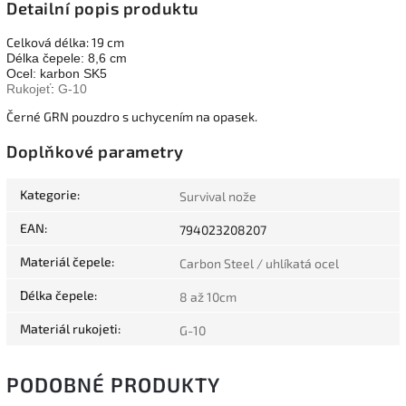
Detailní popis produktu
Celková délka: 19 cm
Délka čepele: 8,6 cm
Ocel: karbon SK5
Rukojeť
:
G-10
Černé GRN pouzdro s uchycením na opasek.
Doplňkové parametry
Kategorie
:
Survival nože
EAN
:
794023208207
Materiál čepele
:
Carbon Steel / uhlíkatá ocel
Délka čepele
:
8 až 10cm
Materiál rukojeti
:
G-10
PODOBNÉ PRODUKTY