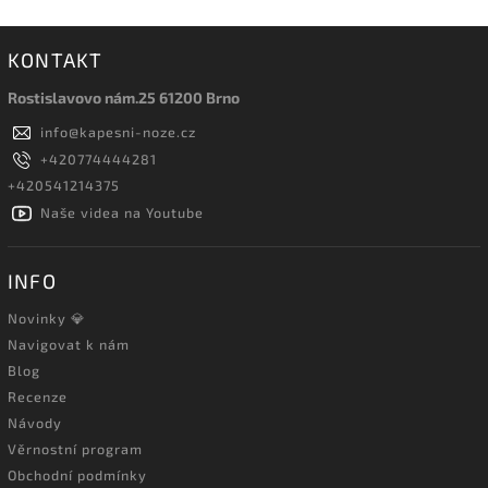
KONTAKT
Rostislavovo nám.25 61200 Brno
info
@
kapesni-noze.cz
+420774444281
+420541214375
Naše videa na Youtube
INFO
Novinky 💎
Navigovat k nám
Blog
Recenze
Návody
Věrnostní program
Obchodní podmínky