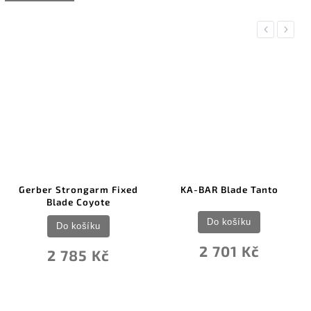
Previous
Next
Gerber Strongarm Fixed
KA-BAR Blade Tanto
Blade Coyote
Do košíku
Do košíku
2 701 Kč
2 785 Kč