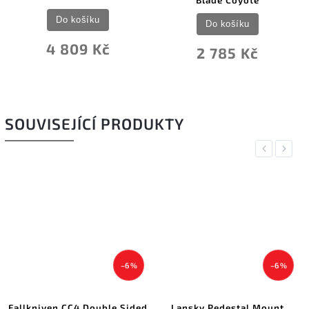
Blade Coyote
Do košíku
Do košíku
4 809 Kč
2 785 Kč
SOUVISEJÍCÍ PRODUKTY
Previous
Next
–6 %
–6 %
Fallkniven CC4 Double Sided
Lansky Pedestal Mount