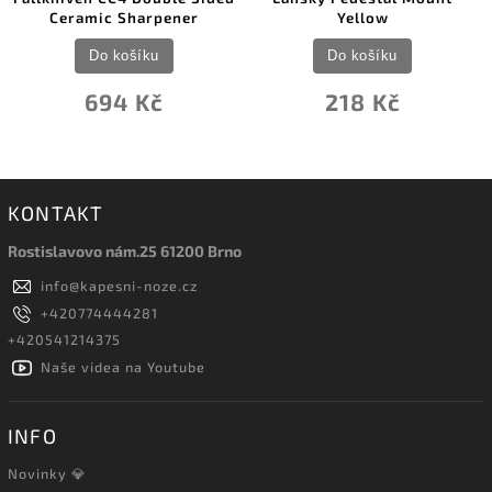
Ceramic Sharpener
Yellow
Do košíku
Do košíku
694 Kč
218 Kč
KONTAKT
Rostislavovo nám.25 61200 Brno
info
@
kapesni-noze.cz
+420774444281
+420541214375
Naše videa na Youtube
INFO
Novinky 💎