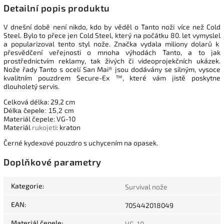
Detailní popis produktu
V dnešní době není nikdo, kdo by věděl o Tanto noži více než Cold
Steel. Bylo to přece jen Cold Steel, který na počátku 80. let vymyslel
a popularizoval tento styl nože. Značka vydala miliony dolarů k
přesvědčení veřejnosti o mnoha výhodách Tanto, a to jak
prostřednictvím reklamy, tak živých či videoprojekčních ukázek.
Nože řady Tanto s ocelí San Mai® jsou dodávány se silným, vysoce
kvalitním pouzdrem Secure-Ex ™, které vám jistě poskytne
dlouholetý servis.
Celková délka: 29,2 cm
Délka čepele: 15,2 cm
Materiál čepele: VG-10
Materiál
rukojeti
: kraton
Černé kydexové pouzdro s uchycením na opasek.
Doplňkové parametry
Kategorie
:
Survival nože
EAN
:
705442018049
Materiál čepele
:
VG-10