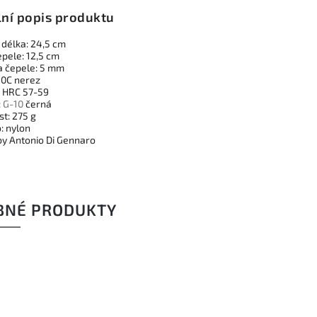
lní popis produktu
 délka: 24,5 cm
epele: 12,5 cm
a čepele: 5 mm
40C nerez
: HRC 57-59
:
G-10
černá
t: 275 g
: nylon
by Antonio Di Gennaro
BNÉ PRODUKTY