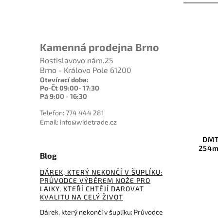
Kamenná prodejna Brno
Rostislavovo nám.25
Brno - Královo Pole 61200
Otevírací doba:
Po-Čt 09:00- 17:30
Pá 9:00 - 16:30
5 282 Kč
–6 %
Telefon: 774 444 281
Kód:
HSTROP
Kód:
DMTD10C
Email: info@widetrade.cz
Stropping Hone
DMT DiaSharp BenchStone
254mm Coarse/Extra coarse
Blog
o košíku
Do košíku
DÁREK, KTERÝ NEKONČÍ V ŠUPLÍKU:
PRŮVODCE VÝBĚREM NOŽE PRO
405 Kč
4 950 Kč
LAIKY, KTEŘÍ CHTĚJÍ DAROVAT
KVALITU NA CELÝ ŽIVOT
Dárek, který nekončí v šuplíku: Průvodce