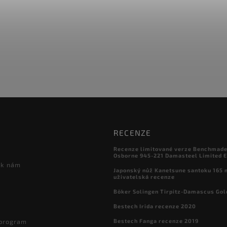
RECENZE
Recenze limitované verze Benchmade

Osborne 945-221 Damasteel Limited E
 k nám
Japonský nůž Kanetsune santoku 165
uživatelská recenze
Böker Solingen Tirpitz-Damascus Gol
Bestech Irida recenze 2020
Bestech Fanga recenze 2019
 program