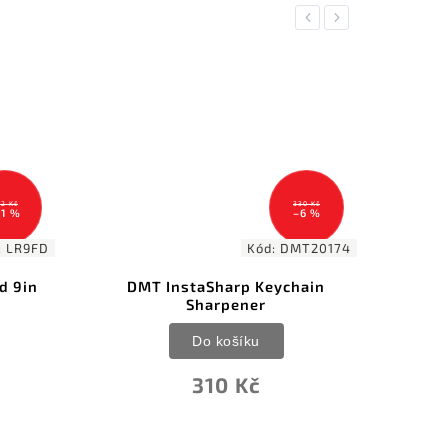
Previous
Next
330 Kč
560 Kč
–6 %
–4 %
Kód:
DMT20174
Kód:
FLEXPW
taSharp Keychain
Flexcut Gold Polishing
Sharpener
Compound
Do košíku
Do košíku
310 Kč
537 Kč