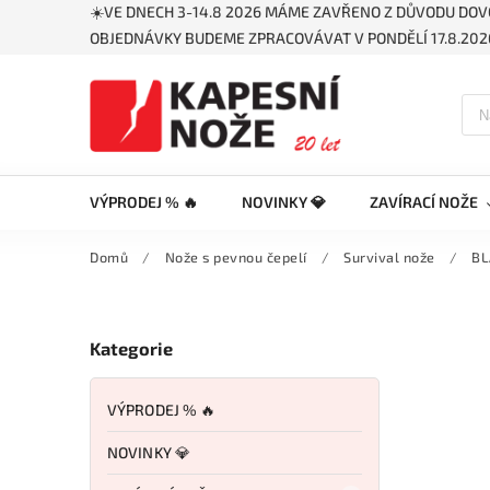
☀️VE DNECH 3-14.8 2026 MÁME ZAVŘENO Z DŮVODU DOV
OBJEDNÁVKY BUDEME ZPRACOVÁVAT V PONDĚLÍ 17.8.2026
VÝPRODEJ % 🔥
NOVINKY 💎
ZAVÍRACÍ NOŽE
Domů
/
Nože s pevnou čepelí
/
Survival nože
/
BL
Kategorie
VÝPRODEJ % 🔥
NOVINKY 💎