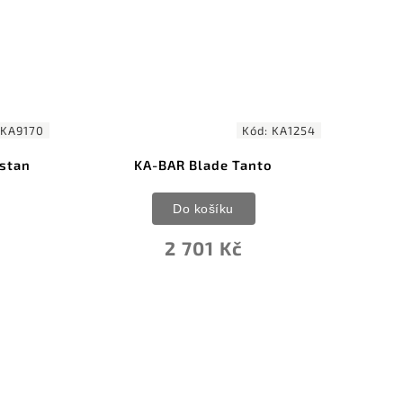
Kód:
KA1254
Kód:
KA5020
lade Tanto
KA-BAR Full Size US
košíku
Do košíku
01 Kč
3 739 Kč