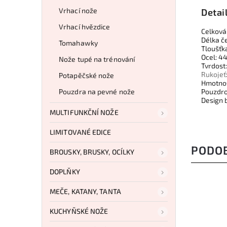
Vrhací nože
Detai
Vrhací hvězdice
Celková
Délka č
Tomahawky
Tloušťk
Ocel: 4
Nože tupé na trénování
Tvrdost
Rukojeť
Potapěčské nože
Hmotnos
Pouzdra na pevné nože
Pouzdro
Design 
MULTIFUNKČNÍ NOŽE
LIMITOVANÉ EDICE
PODO
BROUSKY, BRUSKY, OCÍLKY
DOPLŇKY
MEČE, KATANY, TANTA
KUCHYŇSKÉ NOŽE