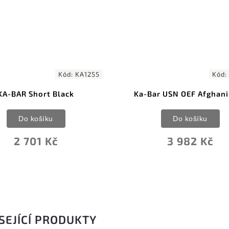
Kód:
KA9170
Ka-Bar USN OEF Afghanistan
KA-BAR B
Do košíku
Do 
3 982 Kč
2 7
SEJÍCÍ PRODUKTY