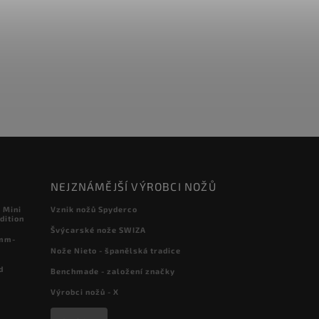
NEJZNÁMĚJŠÍ VÝROBCI NOŽŮ
 Mini
Vznik nožů Spyderco
dition
Švýcarské nože SWIZA
 mm-
Nože Nieto - španělská tradice
d
Benchmade - založení značky
Výrobci nožů - X