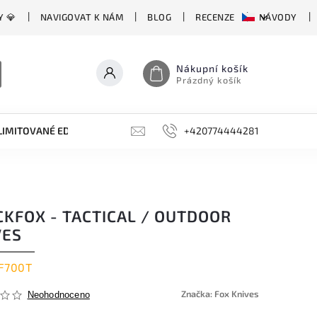
Y 💎
NAVIGOVAT K NÁM
BLOG
RECENZE
NÁVODY
Nákupní košík
Prázdný košík
LIMITOVANÉ EDICE
BROUSKY, BRUSKY, OCÍLKY
+420774444281
DOPLŇKY
CKFOX - TACTICAL / OUTDOOR
VES
F700T
Značka:
Fox Knives
Neohodnoceno