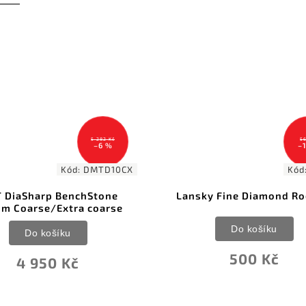
562 Kč
–11 %
X
Kód:
LR9FD
Lansky Fine Diamond Rod 9in
DMT Ins
Do košíku
500 Kč