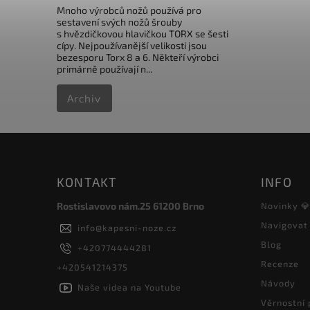
Mnoho výrobců nožů používá pro
sestavení svých nožů šrouby
s hvězdičkovou hlavičkou TORX se šesti
cípy. Nejpoužívanější velikosti jsou
bezesporu Torx 8 a 6. Někteří výrobci
primárně používají n...
Archiv
KONTAKT
INFO
Rostislavovo nám.25 61200 Brno
Novinky 
Navigovat
info
@
kapesni-noze.cz
Blog
+420774444281
Recenze
+420541214375
Návody
Naše videa na Youtube
Věrnostní