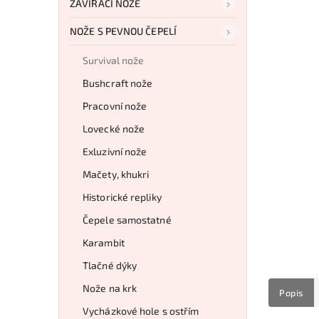
ZAVÍRACÍ NOŽE
NOŽE S PEVNOU ČEPELÍ
Survival nože
Bushcraft nože
Pracovní nože
Lovecké nože
Exluzivní nože
Mačety, khukri
Historické repliky
Čepele samostatné
Karambit
Tlačné dýky
Nože na krk
Popis
Vycházkové hole s ostřím