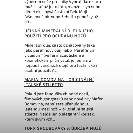
výběrem nože pro laiky Vybrat dárek pro
muže – ať už je to táta, manžel, syn nebo
dědeček – bývá často oříšek. Mají
"všechno", nic nepotřebují a ponožky už
dá...
ÚČINNÝ MINERÁLNÍ OLEJ A JEHO
POUŽITÍ PRO OCHRANU NOŽŮ
Minerální olej, často označovaný také
jako parafínový olej nebo "Paraffinum
Liquidum" (ve farmaceutickém a
kosmetickém průmyslu), je jedním z
nejpoužívanějších olejů pro technické i
osobní použití. Ač...
MAFIA: DOMOVINA - ORIGINÁLNÍ
ITALSKÉ STILETTO
Pokud jste fanoušky chladné oceli,
filmových gangsterů nebo nové hry Mafia:
Domovina, nemůžete přehlédnout
legendu mezi noži – originální italská
stiletta. Nejde jen o elegantní kousek,
který svým vzh...
TORX ŠROUBOVÁKY A ÚDRŽBA NOŽŮ