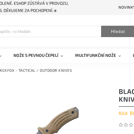
OLENÉ. ESHOP ZŮSTÁVÁ V PROVOZU,
NOVINK
. DĚKUJEME ZA POCHOPENÍ.☀️
Hledat
NOŽE S PEVNOU ČEPELÍ
MULTIFUNKČNÍ NOŽE
ACKFOX - TACTICAL / OUTDOOR KNIVES
BLA
KNI
Kód:
B