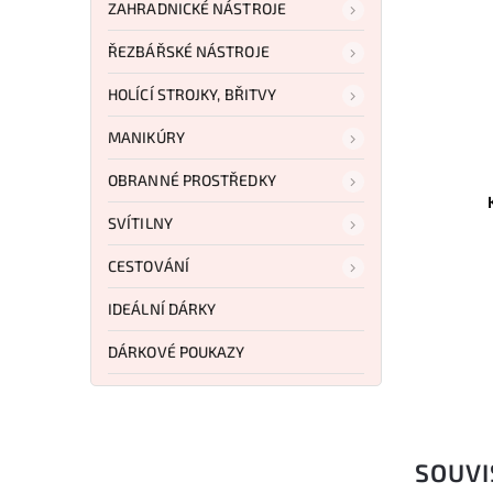
ZAHRADNICKÉ NÁSTROJE
ŘEZBÁŘSKÉ NÁSTROJE
HOLÍCÍ STROJKY, BŘITVY
797 Kč
–20 %
MANIKÚRY
Kód:
MT2077GY
Kód:
KA1255
OBRANNÉ PROSTŘEDKY
7 Boot Knife
KA-BAR Short Black
ay
SVÍTILNY
Do košíku
ošíku
CESTOVÁNÍ
2 701 Kč
 Kč
IDEÁLNÍ DÁRKY
DÁRKOVÉ POUKAZY
SOUVI