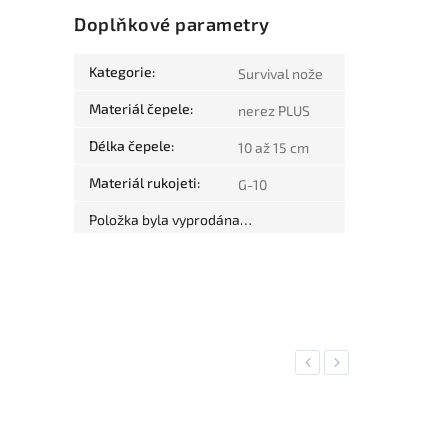
Doplňkové parametry
Kategorie
:
Survival nože
Materiál čepele
:
nerez PLUS
Délka čepele
:
10 až 15 cm
Materiál rukojeti
:
G-10
Položka byla vyprodána…
Previous
Next