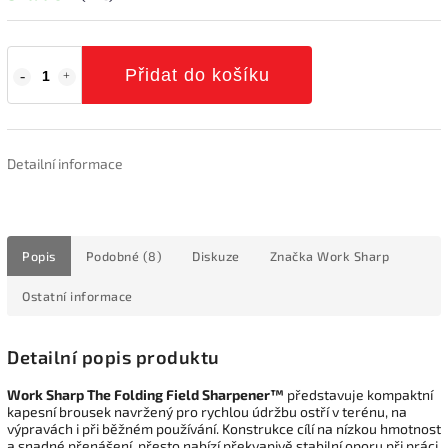
Přidat do košíku
Detailní informace
Popis
Podobné (8)
Diskuze
Značka
Work Sharp
Ostatní informace
Detailní popis produktu
Work Sharp The Folding Field Sharpener™
představuje kompaktní
kapesní brousek navržený pro rychlou údržbu ostří v terénu, na
výpravách i při běžném používání. Konstrukce cílí na nízkou hmotnost
a snadné přenášení, přesto nabízí překvapivě stabilní oporu při práci.