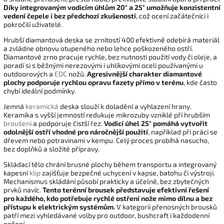
Díky integrovaným vodicím úhlům 20° a 25° umožňuje konzistentní
vedení čepele i bez předchozí zkušenosti
, což ocení začátečníci i
pokročilí uživatelé.
Hrubší diamantová deska se zrnitostí 400 efektivně odebírá materiál
a zvládne obnovu otupeného nebo lehce poškozeného ostří.
Diamantové zrno pracuje rychle, bez nutnosti použití vody či oleje, a
poradí si s běžnými nerezovými i uhlíkovými oceli používanými u
outdoorových a
EDC
nožů.
Agresivnější charakter diamantové
plochy podporuje rychlou opravu fazety přímo v terénu
, kde často
chybí ideální podmínky.
Jemná
keramická
deska slouží k doladění a vyhlazení hrany.
Keramika s vyšší jemností redukuje mikrozuby vzniklé při hrubším
broušení
a podporuje čistší řez.
Vodicí úhel 25° pomáhá vytvořit
odolnější ostří vhodné pro náročnější použití
, například při práci se
dřevem nebo potravinami v kempu. Celý proces probíhá nasucho,
bez doplňků a složité přípravy.
Skládací tělo chrání brusné plochy během transportu a integrovaný
kapesní
klip
zajišťuje bezpečné uchycení v kapse, batohu či výstroji.
Mechanismus skládání působí prakticky a účelně, bez zbytečných
prvků navíc.
Tento terénní brousek představuje efektivní řešení
pro každého, kdo potřebuje rychlé ostření nože mimo dílnu a bez
přístupu k elektrickým systémům.
V kategorii přenosných brousků
patří mezi vyhledávané volby pro outdoor, bushcraft i každodenní
nošení.