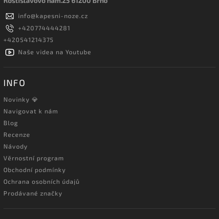
Rostislavovo nám.25 61200 Brno
info
@
kapesni-noze.cz
+420774444281
+420541214375
Naše videa na Youtube
INFO
Novinky 💎
Navigovat k nám
Blog
Recenze
Návody
Věrnostní program
Obchodní podmínky
Ochrana osobních údajů
Prodávané značky