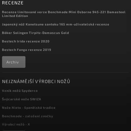
RECENZE
Recenze limitované verze Benchmade Mini Osborne 945-221 Damasteel
Limited Edition
Japonský nůž Kanetsune santoku 165 mm-uživatelská recenze
Böker Solingen Tirpitz-Damascus Gold
Bestech Irida recenze 2020
Bestech Fanga recenze 2019
Archiv
NEJZNÁMĚJŠÍ VÝROBCI NOŽŮ
Vznik nožů Spyderco
Švýcarské nože SWIZA
Nože Nieto - španělská tradice
Benchmade - založení značky
Výrobci nožů - X