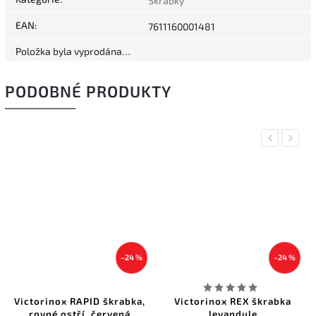
Škrabky
EAN
:
7611160001481
Položka byla vyprodána…
PODOBNÉ PRODUKTY
Previous
Next
–24 %
–24 %
Victorinox RAPID škrabka,
Victorinox REX škrabka
rovné ostří, červená
levandule