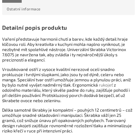
Ostatní informace
Detailní popis produktu
Vaření představuje harmonii chutí a barev, kde každý detail hraje
klíčovou roli. Aby kreativita v kuchyni mohla naplno vyniknout, je
nezbytné mít spolehlivé nástroje. Univerzální škrabka Victorinox
7.6075 je navržena tak, aby zvládla i ty nejnáročnější úkoly s
precizností a elegancí.
Vroubkované ostří z vysoce kvalitní nerezové oceli snadno
prokluzuje i tvrdými slupkami, jako jsou ty od dýně, celeru nebo
manga. Speciální tvar ostří umožňuje jemnou a plynulou práci, aniž
by bylo nutné vyvíjet nadměrný tlak. Ergonomická
rukojeť
z
odolného materiálu, který skvěle padne do ruky, zajišťuje pohodlí i
při delším používání. Protiskluzový povrch dodává bezpečí, ať už
škrabete ovoce nebo zeleninu.
Délka samotné škrabky je kompaktní – pouhých 12 centimetrů – což
umožňuje snadné skladování i manipulaci. Škrabka váží jen 25
gramů, což snižuje únavu při opakovaných pohybech. Tvarovaný
design rukojeti zajišťuje rovnoměrné rozložení tlaku a minimalizuje
riziko křečí v ruce při intenzivní práci.