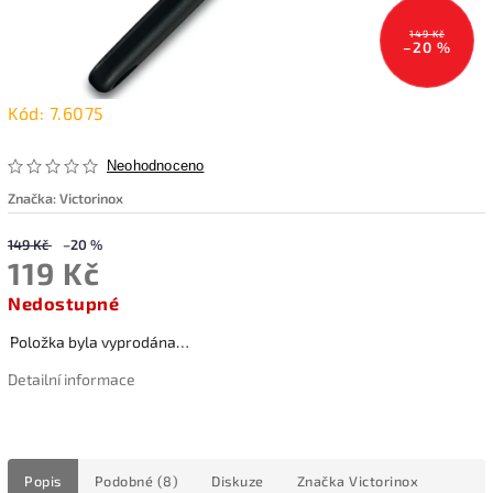
149 Kč
–20 %
Kód:
7.6075
Neohodnoceno
Značka:
Victorinox
149 Kč
–20 %
119 Kč
Nedostupné
Položka byla vyprodána…
Detailní informace
Popis
Podobné (8)
Diskuze
Značka
Victorinox