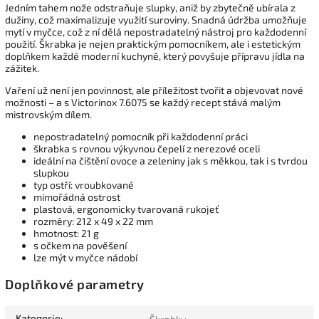
Jedním tahem nože odstraňuje slupky, aniž by zbytečně ubírala z
dužiny, což maximalizuje využití suroviny. Snadná údržba umožňuje
mytí v myčce, což z ní dělá nepostradatelný nástroj pro každodenní
použití. Škrabka je nejen praktickým pomocníkem, ale i estetickým
doplňkem každé moderní kuchyně, který povyšuje přípravu jídla na
zážitek.
Vaření už není jen povinnost, ale příležitost tvořit a objevovat nové
možnosti – a s Victorinox 7.6075 se každý recept stává malým
mistrovským dílem.
nepostradatelný pomocník při každodenní práci
škrabka s rovnou výkyvnou čepelí z nerezové oceli
ideální na čištění ovoce a zeleniny jak s měkkou, tak i s tvrdou
slupkou
typ ostří: vroubkované
mimořádná ostrost
plastová, ergonomicky tvarovaná rukojeť
rozměry: 212 x 49 x 22 mm
hmotnost: 21 g
s očkem na pověšení
lze mýt v myčce nádobí
Doplňkové parametry
Kategorie
: