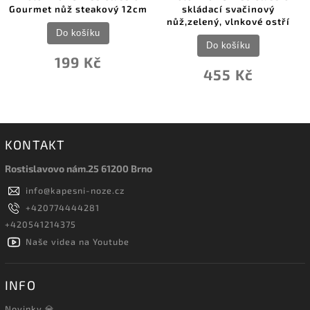
Gourmet nůž steakový 12cm
skládací svačinový
nůž,zelený, vlnkové ostří
Do košíku
Do košíku
199 Kč
455 Kč
KONTAKT
Rostislavovo nám.25 61200 Brno
info
@
kapesni-noze.cz
+420774444281
+420541214375
Naše videa na Youtube
INFO
Novinky 💎