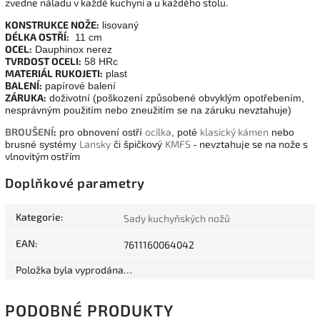
zvedne náladu v každé kuchyni a u každého stolu.
KONSTRUKCE NOŽE:
lisovaný
DÉLKA OSTŘÍ:
11 cm
OCEL:
Dauphinox nerez
TVRDOST OCELI:
58 HRc
MATERIÁL RUKOJETI:
plast
BALENÍ:
papírové balení
ZÁRUKA:
doživotní (poškození způsobené obvyklým opotřebením,
nesprávným použitím nebo zneužitím se na záruku nevztahuje)
BROUŠENÍ
:
ocílka
klasický kámen
pro obnovení ostří
, poté
nebo
Lansky
KMFS
- nevztahuje se na nože s
brusné systémy
či špičkový
vlnovitým ostřím
Doplňkové parametry
Kategorie
:
Sady kuchyňských nožů
EAN
:
7611160064042
Položka byla vyprodána…
PODOBNÉ PRODUKTY