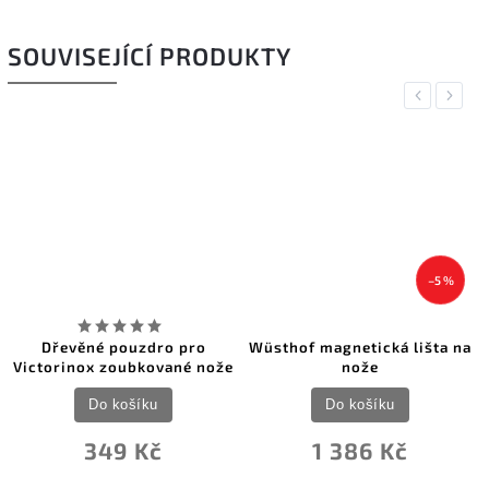
SOUVISEJÍCÍ PRODUKTY
Previous
Next
–5 %
Dřevěné pouzdro pro
Wüsthof magnetická lišta na
Victorinox zoubkované nože
nože
Do košíku
Do košíku
349 Kč
1 386 Kč