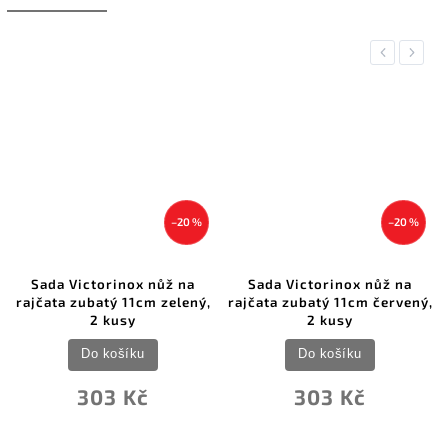
Previous
Next
–20 %
–20 %
Sada Victorinox nůž na
Sada Victorinox nůž na
Wüst
jčata zubatý 11cm zelený,
rajčata zubatý 11cm červený,
2 kusy
2 kusy
Do košíku
Do košíku
303 Kč
303 Kč