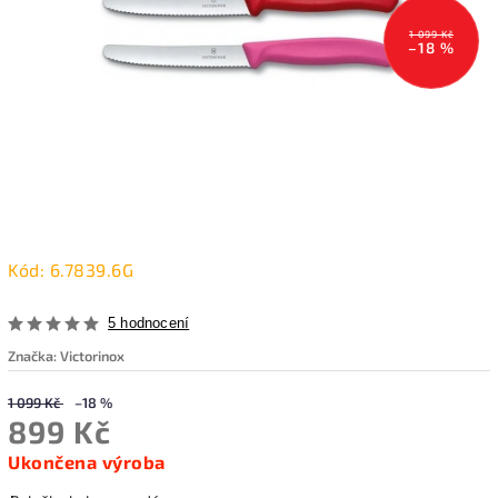
1 099 Kč
–18 %
Kód:
6.7839.6G
5 hodnocení
Značka:
Victorinox
1 099 Kč
–18 %
899 Kč
Ukončena výroba