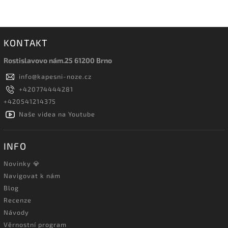
KONTAKT
Rostislavovo nám.25 61200 Brno
info
@
kapesni-noze.cz
+420774444281
+420541214375
Naše videa na Youtube
INFO
Novinky 💎
Navigovat k nám
Blog
Recenze
Návody
Věrnostní program