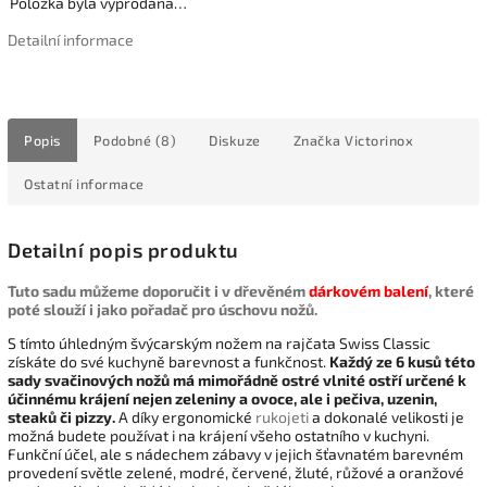
Položka byla vyprodána…
Detailní informace
Popis
Podobné (8)
Diskuze
Značka
Victorinox
Ostatní informace
Detailní popis produktu
Tuto sadu můžeme doporučit i v dřevěném
dárkovém balení
, které
poté slouží i jako pořadač pro úschovu nožů.
S tímto úhledným švýcarským nožem na rajčata Swiss Classic
získáte do své kuchyně barevnost a funkčnost.
Každý ze 6 kusů této
sady svačinových nožů má mimořádně ostré vlnité ostří určené k
účinnému krájení nejen zeleniny a ovoce, ale i pečiva, uzenin,
steaků či pizzy.
A díky ergonomické
rukojeti
a dokonalé velikosti je
možná budete používat i na krájení všeho ostatního v kuchyni.
Funkční účel, ale s nádechem zábavy v jejich šťavnatém barevném
provedení světle zelené, modré, červené, žluté, růžové a oranžové