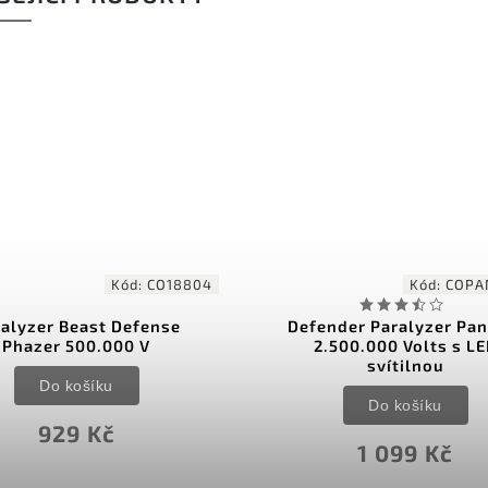
Kód:
CO18804
Kód:
COPA
alyzer Beast Defense
Defender Paralyzer Pan
Phazer 500.000 V
2.500.000 Volts s L
svítilnou
Do košíku
Do košíku
929 Kč
1 099 Kč