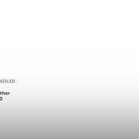
N25LED
ther
ED