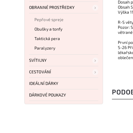
Dosah p
Obsah 5
OBRANNÉ PROSTŘEDKY
Výška 
Pepřové spreje
R-S věty
Pozor: S
Obušky a tonfy
větrané
Taktická pera
První p
S-26 Př
Paralyzery
lékařsk
oblečen
SVÍTILNY
CESTOVÁNÍ
IDEÁLNÍ DÁRKY
PODO
DÁRKOVÉ POUKAZY