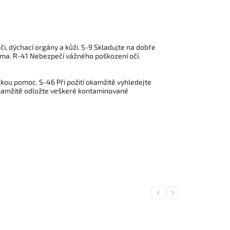
i, dýchací orgány a kůži. S-9 Skladujte na dobře
ima. R-41 Nebezpečí vážného poškození očí.
kou pomoc. S-46 Při požití okamžitě vyhledejte
okamžitě odložte veškeré kontaminované
Previous
Next