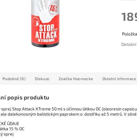
18
Položk
Detailn
Podobné (8)
Diskuze
Značka
Hoernecke
Ostatní informace
lní popis produktu
 sprej Stop Attack XTreme 50 ml s účinnou látkou OC (oleoresin capsic
 ale dalekonosným balistickým paprskem o dostřiku až 5 metrů. V silné 
CKÉ ÚDAJE
látka 15 % OC
ký sprej