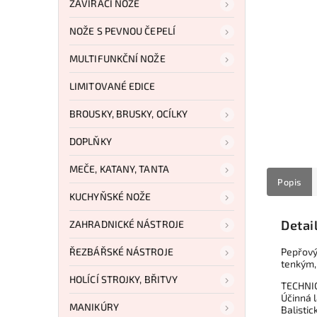
ZAVÍRACÍ NOŽE
NOŽE S PEVNOU ČEPELÍ
MULTIFUNKČNÍ NOŽE
LIMITOVANÉ EDICE
BROUSKY, BRUSKY, OCÍLKY
DOPLŇKY
MEČE, KATANY, TANTA
Popis
KUCHYŇSKÉ NOŽE
Detai
ZAHRADNICKÉ NÁSTROJE
ŘEZBÁŘSKÉ NÁSTROJE
Pepřový
tenkým,
HOLÍCÍ STROJKY, BŘITVY
TECHNI
Účinná 
MANIKÚRY
Balistic