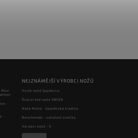
NEJZNÁMĚJŠÍ VÝROBCI NOŽŮ
 Mini
Vznik nožů Spyderco
dition
Švýcarské nože SWIZA
 mm-
Nože Nieto - španělská tradice
d
Benchmade - založení značky
Výrobci nožů - X