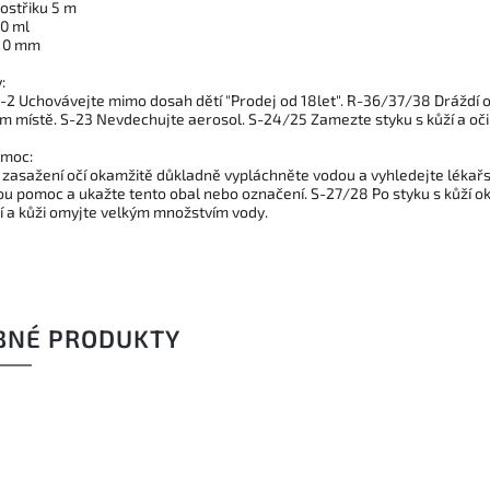
ostřiku 5 m
0 ml
110 mm
:
-2 Uchovávejte mimo dosah dětí "Prodej od 18let". R-36/37/38 Dráždí oč
m místě. S-23 Nevdechujte aerosol. S-24/25 Zamezte styku s kůží a oč
omoc:
i zasažení očí okamžitě důkladně vypláchněte vodou a vyhledejte lékařs
ou pomoc a ukažte tento obal nebo označení. S-27/28 Po styku s kůží 
í a kůži omyjte velkým množstvím vody.
BNÉ PRODUKTY