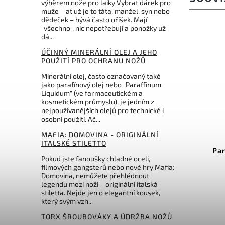
výběrem nože pro laiky Vybrat dárek pro
muže – ať už je to táta, manžel, syn nebo
dědeček – bývá často oříšek. Mají
"všechno", nic nepotřebují a ponožky už
dá...
ÚČINNÝ MINERÁLNÍ OLEJ A JEHO
POUŽITÍ PRO OCHRANU NOŽŮ
Minerální olej, často označovaný také
jako parafínový olej nebo "Paraffinum
Liquidum" (ve farmaceutickém a
kosmetickém průmyslu), je jedním z
nejpoužívanějších olejů pro technické i
osobní použití. Ač...
MAFIA: DOMOVINA - ORIGINÁLNÍ
ITALSKÉ STILETTO
Par
Pokud jste fanoušky chladné oceli,
filmových gangsterů nebo nové hry Mafia:
Domovina, nemůžete přehlédnout
legendu mezi noži – originální italská
stiletta. Nejde jen o elegantní kousek,
který svým vzh...
TORX ŠROUBOVÁKY A ÚDRŽBA NOŽŮ