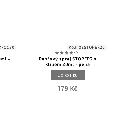
KFOG50
Kód:
OSSTOPER20
0ml -
Pepřový sprej STOPER2 s
Pe
klipem 20ml - pěna
Do košíku
179 Kč