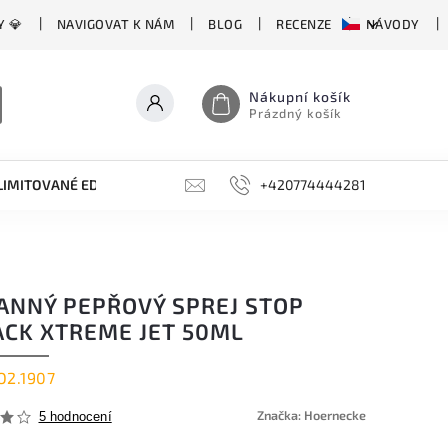
Y 💎
NAVIGOVAT K NÁM
BLOG
RECENZE
NÁVODY
Nákupní košík
Prázdný košík
LIMITOVANÉ EDICE
BROUSKY, BRUSKY, OCÍLKY
+420774444281
DOPLŇKY
ANNÝ PEPŘOVÝ SPREJ STOP
ACK XTREME JET 50ML
O2.1907
Značka:
Hoernecke
5 hodnocení