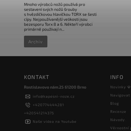
Mnoho výrobců nožů používá pro
sestavení svých nožů šrouby
s hvězdičkovou hlavičkou TORX se šesti
cípy. Nejpoužívanější velikosti jsou
bezesporu Torx 8 a 6. Někteří výrobci
primárně používají n...
Archiv
KONTAKT
INFO
Rostislavovo nám.25 61200 Brno
Novinky 
Navigovat
info
@
kapesni-noze.cz
Blog
+420774444281
Recenze
+420541214375
Návody
Naše videa na Youtube
Věrnostní