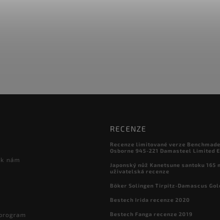
RECENZE
Recenze limitované verze Benchmade

Osborne 945-221 Damasteel Limited E
 k nám
Japonský nůž Kanetsune santoku 165
uživatelská recenze
Böker Solingen Tirpitz-Damascus Gol
Bestech Irida recenze 2020
Bestech Fanga recenze 2019
 program