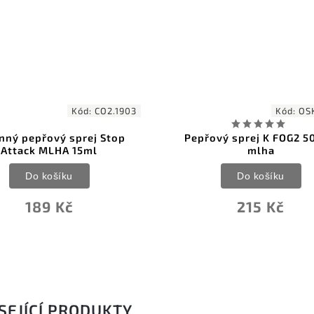
Kód:
CO2.1903
Kód:
OS
nný pepřový sprej Stop
Pepřový sprej K FOG2 5
Attack MLHA 15ml
mlha
Do košíku
Do košíku
189 Kč
215 Kč
SEJÍCÍ PRODUKTY