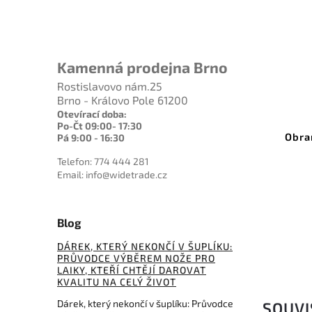
Kamenná prodejna Brno
Rostislavovo nám.25
Brno - Královo Pole 61200
Kód:
OSEQUALIZER50
Otevírací doba:
Po-Čt 09:00- 17:30
Pepřový sprej EQUALIZER2
Obra
Pá 9:00 - 16:30
50ml - tekutá střela
Telefon: 774 444 281
Email: info@widetrade.cz
Do košíku
206 Kč
Blog
DÁREK, KTERÝ NEKONČÍ V ŠUPLÍKU:
PRŮVODCE VÝBĚREM NOŽE PRO
LAIKY, KTEŘÍ CHTĚJÍ DAROVAT
KVALITU NA CELÝ ŽIVOT
Dárek, který nekončí v šuplíku: Průvodce
SOUVI