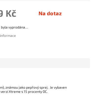
9 Kč
Na dotaz
a byla vyprodána…
í informace
um), známou jako pepřový sprej. Je vybaven
verzi Xtreme s 15 procenty OC.