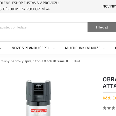
OLENÉ. ESHOP ZŮSTÁVÁ V PROVOZU,
NOVINK
. DĚKUJEME ZA POCHOPENÍ.☀️
Hledat
NOŽE S PEVNOU ČEPELÍ
MULTIFUNKČNÍ NOŽE
ranný pepřový sprej Stop Attack Xtreme JET 50ml
OBR
ATT
Kód:
C