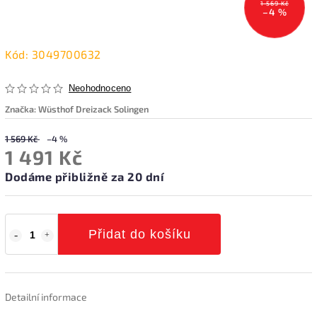
1 569 Kč
–4 %
Kód:
3049700632
Neohodnoceno
Značka:
Wüsthof Dreizack Solingen
1 569 Kč
–4 %
1 491 Kč
Dodáme přibližně za 20 dní
Přidat do košíku
Detailní informace