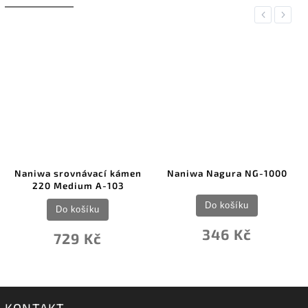
Previous
Next
Naniwa srovnávací kámen
Naniwa Nagura NG-1000
220 Medium A-103
Do košíku
Do košíku
346 Kč
729 Kč