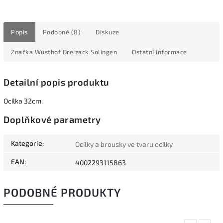
Popis
Podobné (8)
Diskuze
Značka
Wüsthof Dreizack Solingen
Ostatní informace
Detailní popis produktu
Ocílka 32cm.
Doplňkové parametry
Kategorie
:
Ocílky a brousky ve tvaru ocílky
EAN
:
4002293115863
PODOBNÉ PRODUKTY