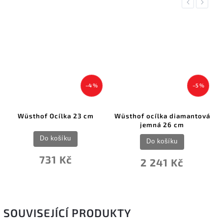
Previous
Next
–4 %
–5 %
Wüsthof Ocílka 23 cm
Wüsthof ocílka diamantová
jemná 26 cm
Do košíku
Do košíku
731 Kč
2 241 Kč
SOUVISEJÍCÍ PRODUKTY