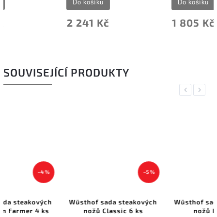
Do košíku
Do košíku
2 241 Kč
1 805 Kč
SOUVISEJÍCÍ PRODUKTY
Previous
Next
–5 %
–5 %
Wüsthof sada steakových
Wüsthof sada steakovych
nožů Classic 6 ks
nožů Ikon 4 ks