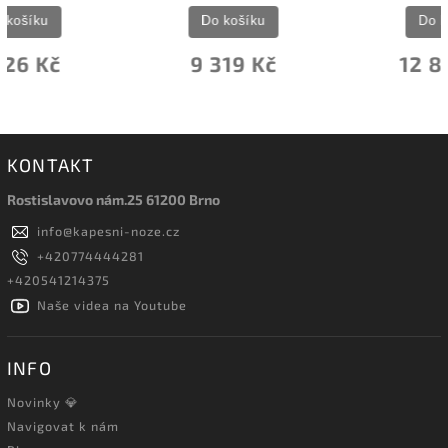
Do košíku
Do košíku
9 319 Kč
12 843 Kč
KONTAKT
Rostislavovo nám.25 61200 Brno
info
@
kapesni-noze.cz
+420774444281
+420541214375
Naše videa na Youtube
INFO
Novinky 💎
Navigovat k nám