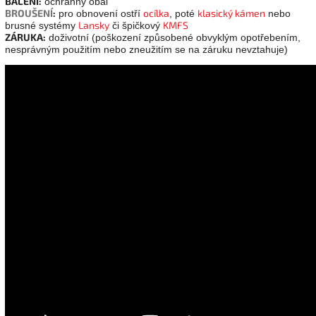
BALENÍ:
ochranný obal
BROUŠENÍ
:
ocílka
klasický kámen
pro obnovení ostří
, poté
nebo
Lansky
KMFS
brusné systémy
či špičkový
ZÁRUKA:
doživotní (poškození způsobené obvyklým opotřebením,
nesprávným použitím nebo zneužitím se na záruku nevztahuje)