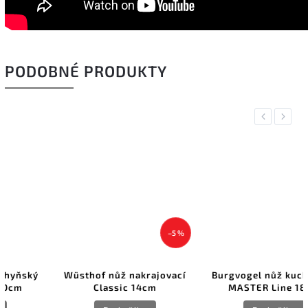
PODOBNÉ PRODUKTY
Previous
Next
–5 %
Wüsthof nůž nakrajovací
Burgvogel nůž kuchyňský
Classic 14cm
MASTER Line 18cm