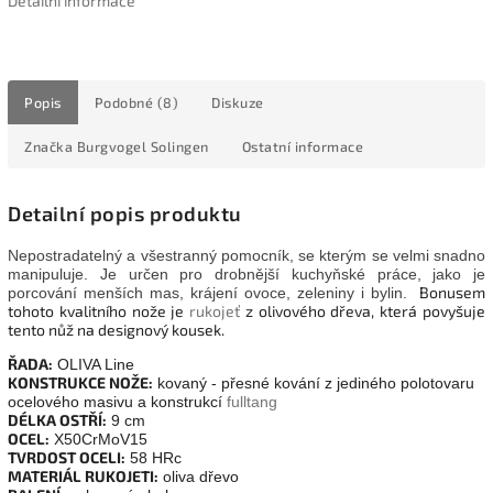
Detailní informace
Popis
Podobné (8)
Diskuze
Značka
Burgvogel Solingen
Ostatní informace
Detailní popis produktu
Nepostradatelný a všestranný pomocník, se kterým se velmi snadno
manipuluje. Je určen pro drobnější kuchyňské práce, jako je
Bonusem
porcování menších mas, krájení ovoce, zeleniny i bylin.
tohoto kvalitního nože je
rukojeť
z olivového dřeva, která povyšuje
tento nůž na designový kousek.
ŘADA:
OLIVA Line
KONSTRUKCE NOŽE:
kovaný - přesné kování z jediného polotovaru
ocelového masivu a konstrukcí
fulltang
DÉLKA OSTŘÍ:
9 cm
OCEL:
X50CrMoV15
TVRDOST OCELI:
58 HRc
MATERIÁL RUKOJETI:
oliva dřevo