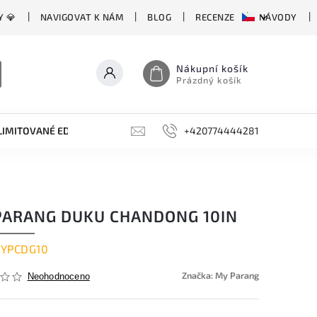
Y 💎
NAVIGOVAT K NÁM
BLOG
RECENZE
NÁVODY
Nákupní košík
Prázdný košík
LIMITOVANÉ EDICE
BROUSKY, BRUSKY, OCÍLKY
+420774444281
DOPLŇKY
PARANG DUKU CHANDONG 10IN
YPCDG10
Značka:
My Parang
Neohodnoceno