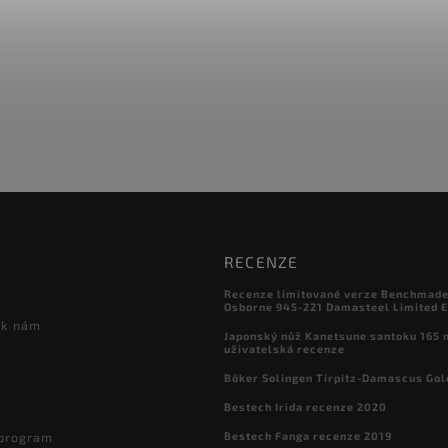
RECENZE
Recenze limitované verze Benchmade

Osborne 945-221 Damasteel Limited E
 k nám
Japonský nůž Kanetsune santoku 165
uživatelská recenze
Böker Solingen Tirpitz-Damascus Gol
Bestech Irida recenze 2020
Bestech Fanga recenze 2019
 program