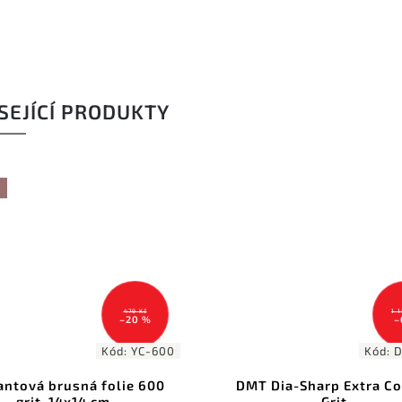
SEJÍCÍ PRODUKTY
479 Kč
1 
–20 %
–
Kód:
YC-600
Kód:
ntová brusná folie 600
DMT Dia-Sharp Extra Co
grit, 14x14 cm
Grit