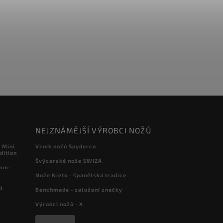
NEJZNÁMĚJŠÍ VÝROBCI NOŽŮ
 Mini
Vznik nožů Spyderco
dition
Švýcarské nože SWIZA
 mm-
Nože Nieto - španělská tradice
d
Benchmade - založení značky
Výrobci nožů - X