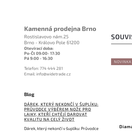
Kamenná prodejna Brno
SOUVI
Rostislavovo nám.25
Brno - Královo Pole 61200
Otevírací doba:
Po-Čt 09:00- 17:30
Pá 9:00 - 16:30
NOVINKA
Telefon: 774 444 281
Email: info@widetrade.cz
Blog
271 Kč
DÁREK, KTERÝ NEKONČÍ V ŠUPLÍKU:
–6 %
PRŮVODCE VÝBĚREM NOŽE PRO
LAIKY, KTEŘÍ CHTĚJÍ DAROVAT
Kód:
GAS1500
KVALITU NA CELÝ ŽIVOT
Ganzo Sharpening Stone 1500
Diama
Dárek, který nekončí v šuplíku: Průvodce