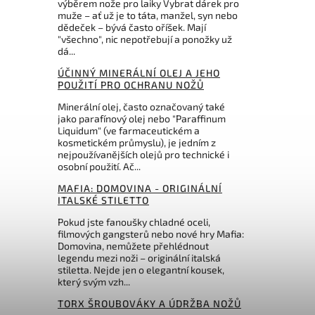
výběrem nože pro laiky Vybrat dárek pro
muže – ať už je to táta, manžel, syn nebo
Do košíku
dědeček – bývá často oříšek. Mají
"všechno", nic nepotřebují a ponožky už
254 Kč
dá...
ÚČINNÝ MINERÁLNÍ OLEJ A JEHO
POUŽITÍ PRO OCHRANU NOŽŮ
Minerální olej, často označovaný také
jako parafínový olej nebo "Paraffinum
Liquidum" (ve farmaceutickém a
kosmetickém průmyslu), je jedním z
nejpoužívanějších olejů pro technické i
osobní použití. Ač...
MAFIA: DOMOVINA - ORIGINÁLNÍ
ITALSKÉ STILETTO
Pokud jste fanoušky chladné oceli,
filmových gangsterů nebo nové hry Mafia:
Domovina, nemůžete přehlédnout
legendu mezi noži – originální italská
stiletta. Nejde jen o elegantní kousek,
který svým vzh...
TORX ŠROUBOVÁKY A ÚDRŽBA NOŽŮ