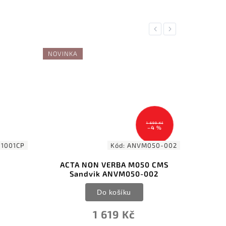
Previous
Next
NOVINKA
1 699 Kč
–4 %
1001CP
Kód:
ANVM050-002
ACTA NON VERBA M050 CMS
Bu
Sandvik ANVM050-002
S
Do košíku
1 619 Kč