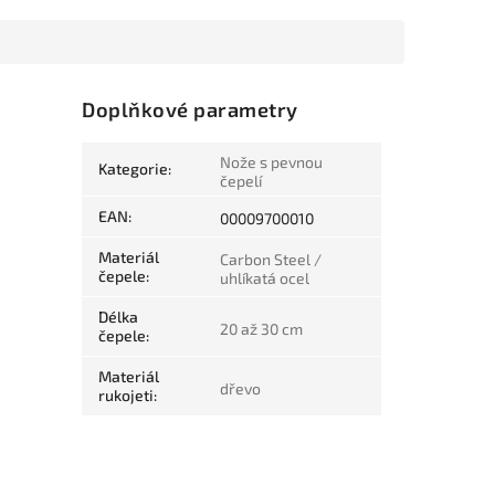
Doplňkové parametry
Nože s pevnou
Kategorie
:
čepelí
EAN
:
00009700010
Materiál
Carbon Steel /
čepele
:
uhlíkatá ocel
Délka
20 až 30 cm
čepele
:
Materiál
dřevo
rukojeti
: