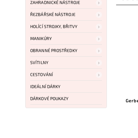
ZAHRADNICKÉ NÁSTROJE
ŘEZBÁŘSKÉ NÁSTROJE
HOLÍCÍ STROJKY, BŘITVY
MANIKÚRY
OBRANNÉ PROSTŘEDKY
SVÍTILNY
CESTOVÁNÍ
IDEÁLNÍ DÁRKY
Kód:
CN147
DÁRKOVÉ POUKAZY
Joker Bowie Knife Walnut
Gerbe
Handle 20 cm Blade CN147
Do košíku
3 249 Kč