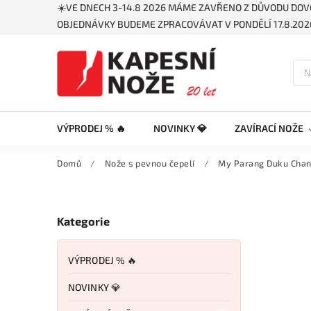
☀️VE DNECH 3-14.8 2026 MÁME ZAVŘENO Z DŮVODU DOV
OBJEDNÁVKY BUDEME ZPRACOVÁVAT V PONDĚLÍ 17.8.2026
VÝPRODEJ % 🔥
NOVINKY 💎
ZAVÍRACÍ NOŽE
Domů
/
Nože s pevnou čepelí
/
My Parang Duku Chan
Kategorie
VÝPRODEJ % 🔥
NOVINKY 💎