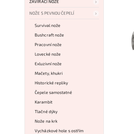
ZAVÍRACÍ NOŽE
NOŽE S PEVNOU ČEPELÍ
Survival nože
Bushcraft nože
Pracovní nože
Lovecké nože
Exluzivní nože
Mačety, khukri
Historické repliky
Čepele samostatné
Karambit
Tlačné dýky
Nože na krk
Vycházkové hole s ostřím