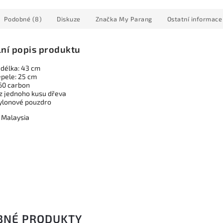
Podobné (8)
Diskuze
Značka
My Parang
Ostatní informace
lní popis produktu
 délka: 43 cm
epele: 25 cm
160 carbon
z jednoho kusu dřeva
ylonové pouzdro
 Malaysia
BNÉ PRODUKTY