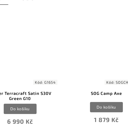
Kód:
G1654
Kód:
SOGCH
r Terracraft Satin S30V
SOG Camp Axe
Green G10
Do košíku
Do košíku
1 879 Kč
6 990 Kč