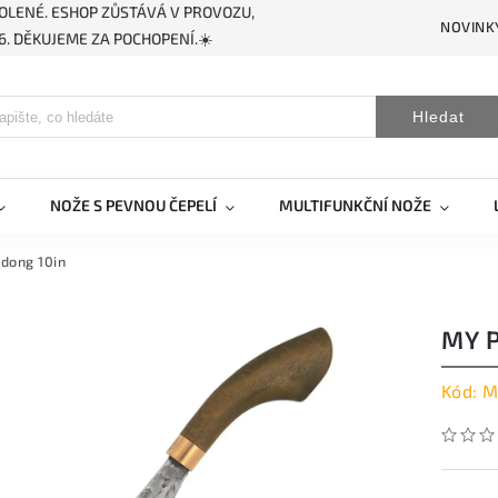
OLENÉ. ESHOP ZŮSTÁVÁ V PROVOZU,
NOVINK
. DĚKUJEME ZA POCHOPENÍ.☀️
Hledat
NOŽE S PEVNOU ČEPELÍ
MULTIFUNKČNÍ NOŽE
dong 10in
MY 
Kód:
M