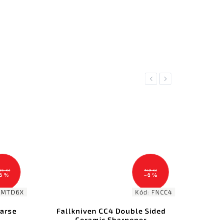
Previous
Next
185 Kč
740 Kč
6 %
–6 %
DMTD6X
Kód:
FNCC4
arse
Fallkniven CC4 Double Sided
DM
Ceramic Sharpener