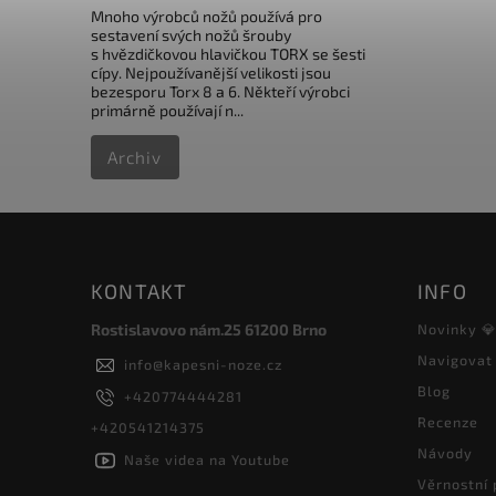
Mnoho výrobců nožů používá pro
sestavení svých nožů šrouby
s hvězdičkovou hlavičkou TORX se šesti
cípy. Nejpoužívanější velikosti jsou
bezesporu Torx 8 a 6. Někteří výrobci
primárně používají n...
Archiv
KONTAKT
INFO
Rostislavovo nám.25 61200 Brno
Novinky 
Navigovat
info
@
kapesni-noze.cz
Blog
+420774444281
Recenze
+420541214375
Návody
Naše videa na Youtube
Věrnostní