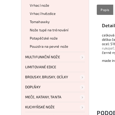
Vrhací nože
Popis
Vrhací hvězdice
Tomahawky
Detai
Nože tupé na trénování
celková
Potapěčské nože
délka č
ocel: 5
Pouzdra na pevné nože
rukojeť
černé n
MULTIFUNKČNÍ NOŽE
made in
LIMITOVANÉ EDICE
BROUSKY, BRUSKY, OCÍLKY
DOPLŇKY
MEČE, KATANY, TANTA
KUCHYŇSKÉ NOŽE
PODO