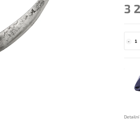
3 
Detailn