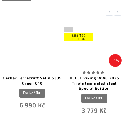
Previous
Next
TIP
LIMITED
EDITION
–4 %
Gerber Terracraft Satin S30V
HELLE Viking WWC 2025
Green G10
Triple laminated steel
Special Edition
Do košíku
Do košíku
6 990 Kč
3 779 Kč