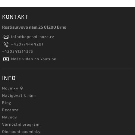
KONTAKT
Rostislavovo nám.25 61200 Brno
info
@
kapesni-noze.cz
+420774444281
+420541214375
Naše videa na Youtube
INFO
Novinky 💎
Navigovat k nám
Blog
Recenze
Návody
Věrnostní program
Obchodní podmínky