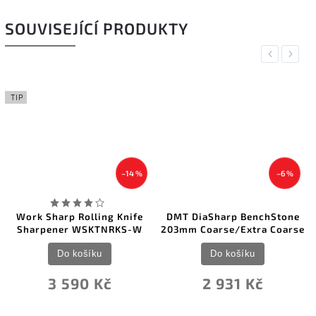
SOUVISEJÍCÍ PRODUKTY
Previous
Next
TIP
–14 %
–6 %
Work Sharp Rolling Knife
DMT DiaSharp BenchStone
Sharpener WSKTNRKS-W
203mm Coarse/Extra Coarse
Do košíku
Do košíku
3 590 Kč
2 931 Kč