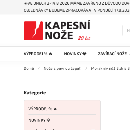
☀️VE DNECH 3-14.8 2026 MÁME ZAVŘENO Z DŮVODU DOV
OBJEDNÁVKY BUDEME ZPRACOVÁVAT V PONDĚLÍ 17.8.2026
VÝPRODEJ % 🔥
NOVINKY 💎
ZAVÍRACÍ NOŽE
Domů
/
Nože s pevnou čepelí
/
Morakniv nůž Eldris B
Kategorie
VÝPRODEJ % 🔥
NOVINKY 💎