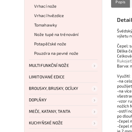
Popis
Vrhací nože
Vrhací hvězdice
Detai
Tomahawky
Švédský
Nože tupé na trénování
výletu n
Potapěčské nože
Čepel: 
Délka č
Pouzdra na pevné nože
Celková
Rukojeť
MULTIFUNKČNÍ NOŽE
Barva: 
Využití:
LIMITOVANÉ EDICE
-na celo
použije
BROUSKY, BRUSKY, OCÍLKY
-na více
všestra
DOPLŇKY
-vzor ru
nožích 
-ostří 
MEČE, KATANY, TANTA
po dlou
-čepel 
KUCHYŇSKÉ NOŽE
-čepel 
je 2 mm