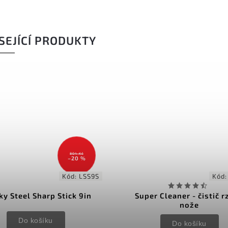
SEJÍCÍ PRODUKTY
4 
–
Kód:
SR0101
Kód:
DM
 Cleaner - čistič rzi na
DMT DiaSharp BenchSt
nože
292mm Coarse/Extra Co
Do košíku
Do košíku