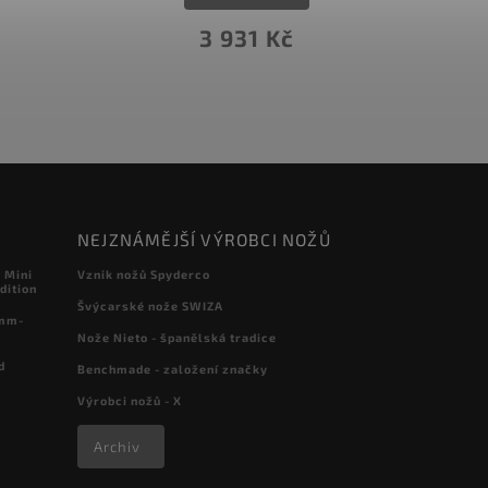
5 972 Kč
NEJZNÁMĚJŠÍ VÝROBCI NOŽŮ
 Mini
Vznik nožů Spyderco
dition
Švýcarské nože SWIZA
 mm-
Nože Nieto - španělská tradice
d
Benchmade - založení značky
Výrobci nožů - X
Archiv