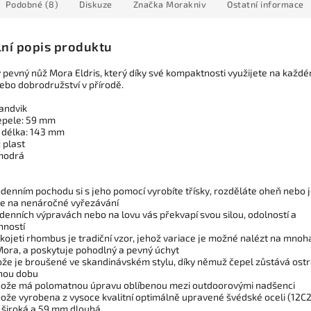
Podobné (8)
Diskuze
Značka
Morakniv
Ostatní informace
lní popis produktu
 pevný nůž Mora Eldris, který díky své kompaktnosti využijete na každ
ebo dobrodružství v přírodě.
sandvik
epele: 59 mm
 délka: 143 mm
: plast
modrá
denním pochodu si s jeho pomocí vyrobíte třísky, rozděláte oheň nebo j
te na nenáročné vyřezávání
denních výpravách nebo na lovu vás překvapí svou silou, odolností a
nností
kojeti rhombus je tradiční vzor, jehož variace je možné nalézt na mnoh
Mora, a poskytuje pohodlný a pevný úchyt
nože je broušené ve skandinávském stylu, díky němuž čepel zůstává ost
hou dobu
nože má polomatnou úpravu oblíbenou mezi outdoorovými nadšenci
nože vyrobena z vysoce kvalitní optimálně upravené švédské oceli (12C2
 široká a 59 mm dlouhá