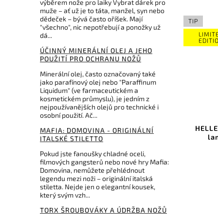
výběrem nože pro laiky Vybrat dárek pro
muže – ať už je to táta, manžel, syn nebo
dědeček – bývá často oříšek. Mají
TIP
"všechno", nic nepotřebují a ponožky už
LIMITED
dá...
EDITION
ÚČINNÝ MINERÁLNÍ OLEJ A JEHO
POUŽITÍ PRO OCHRANU NOŽŮ
Minerální olej, často označovaný také
jako parafínový olej nebo "Paraffinum
 Kč
3 959 Kč
Liquidum" (ve farmaceutickém a
 %
–4 %
kosmetickém průmyslu), je jedním z
nejpoužívanějších olejů pro technické i
CM116
Kód:
509010
osobní použití. Ač...
né
HELLE Viking WWC 2025 Triple
Mart
MAFIA: DOMOVINA - ORIGINÁLNÍ
laminated steel Special
ITALSKÉ STILETTO
Edition
Pokud jste fanoušky chladné oceli,
filmových gangsterů nebo nové hry Mafia:
Do košíku
Domovina, nemůžete přehlédnout
legendu mezi noži – originální italská
3 779 Kč
stiletta. Nejde jen o elegantní kousek,
který svým vzh...
TORX ŠROUBOVÁKY A ÚDRŽBA NOŽŮ