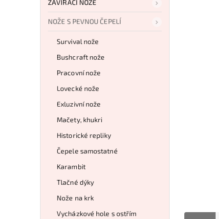
ZAVÍRACÍ NOŽE
NOŽE S PEVNOU ČEPELÍ
Survival nože
Bushcraft nože
Pracovní nože
Lovecké nože
Exluzivní nože
Mačety, khukri
Historické repliky
Čepele samostatné
Karambit
Tlačné dýky
Nože na krk
Vycházkové hole s ostřím