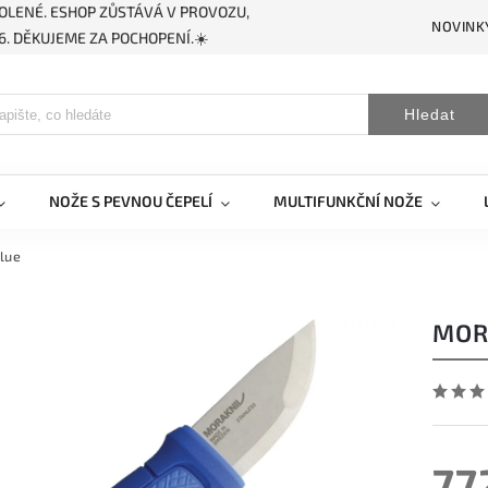
OLENÉ. ESHOP ZŮSTÁVÁ V PROVOZU,
NOVINK
. DĚKUJEME ZA POCHOPENÍ.☀️
Hledat
NOŽE S PEVNOU ČEPELÍ
MULTIFUNKČNÍ NOŽE
lue
MOR
77