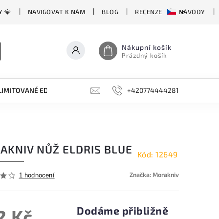
Y 💎
NAVIGOVAT K NÁM
BLOG
RECENZE
NÁVODY
Nákupní košík
Prázdný košík
LIMITOVANÉ EDICE
BROUSKY, BRUSKY, OCÍLKY
+420774444281
DOPLŇKY
AKNIV NŮŽ ELDRIS BLUE
Kód:
12649
Značka:
Morakniv
1 hodnocení
Dodáme přibližně
2 Kč