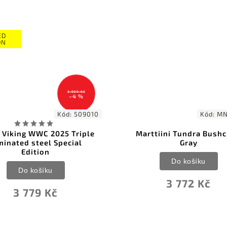
4 
–
Kód:
MN352015
Kód:
tiini Tundra Bushcraft
Svord Bowie
Gray
Do košíku
Do košíku
4 451 Kč
3 772 Kč