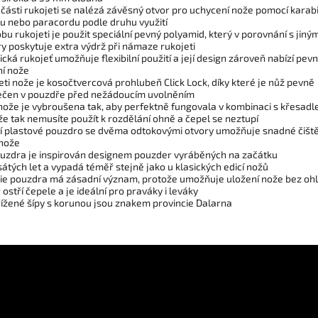
 části rukojeti se nalézá závěsný otvor pro uchycení nože pomocí karab
u nebo paracordu podle druhu využití
bu rukojeti je použit speciální pevný polyamid, který v porovnání s jiným
y poskytuje extra výdrž při námaze rukojeti
cká rukojeť umožňuje flexibilní použití a její design zároveň nabízí pev
í nože
eti nože je kosočtvercová prohlubeň Click Lock, díky které je nůž pevně
čen v pouzdře před nežádoucím uvolněním
nože je vybroušena tak, aby perfektně fungovala v kombinaci s křesadl
že tak nemusíte použít k rozdělání ohně a čepel se neztupí
ní plastové pouzdro se dvěma odtokovými otvory umožňuje snadné čiště
nože
ouzdra je inspirován designem pouzder vyráběných na začátku
átých let a vypadá téměř stejně jako u klasických edicí nožů
ie pouzdra má zásadní význam, protože umožňuje uložení nože bez oh
ostří čepele a je ideální pro praváky i leváky
řížené šípy s korunou jsou znakem provincie Dalarna