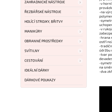
ZAHRADNICKÉ NÁSTROJE
-v horní
provázk
ŘEZBÁŘSKÉ NÁSTROJE
-na výro
polymer
-symetri
HOLÍCÍ STROJKY, BŘITVY
uchopen
-v rukoj
MANIKÚRY
zabezpe
-hrana 
OBRANNÉ PROSTŘEDKY
ostří no
-tradič
údržbu 
SVÍTILNY
-tvar p
devades
CESTOVÁNÍ
-symetr
na směr 
IDEÁLNÍ DÁRKY
-dva zk
DÁRKOVÉ POUKAZY