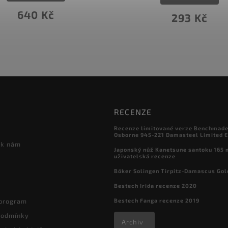
293 Kč
3 931 Kč
RECENZE
Recenze limitované verze Benchmade

Osborne 945-221 Damasteel Limited E
 k nám
Japonský nůž Kanetsune santoku 165
uživatelská recenze
Böker Solingen Tirpitz-Damascus Gol
Bestech Irida recenze 2020
Bestech Fanga recenze 2019
 program
podmínky
Archiv