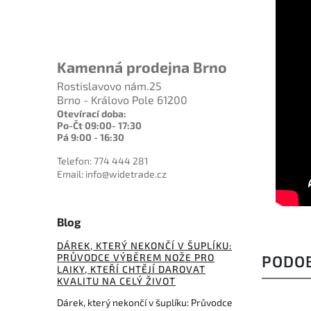
Kamenná prodejna Brno
Rostislavovo nám.25
Brno - Královo Pole 61200
Otevírací doba:
Po-Čt 09:00- 17:30
Pá 9:00 - 16:30
Telefon: 774 444 281
Email: info@widetrade.cz
Blog
DÁREK, KTERÝ NEKONČÍ V ŠUPLÍKU:
PRŮVODCE VÝBĚREM NOŽE PRO
PODO
LAIKY, KTEŘÍ CHTĚJÍ DAROVAT
KVALITU NA CELÝ ŽIVOT
Dárek, který nekončí v šuplíku: Průvodce