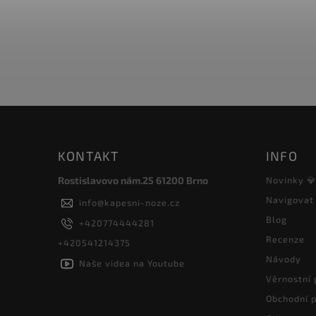
640 Kč
KONTAKT
INFO
Rostislavovo nám.25 61200 Brno
Novinky 
Navigovat
info
@
kapesni-noze.cz
Blog
+420774444281
Recenze
+420541214375
Návody
Naše videa na Youtube
Věrnostní
Obchodní 