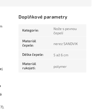
Doplňkové parametry
ém
Nože s pevnou
Kategorie
:
čepelí
Materiál
nerez SANDVIK
čepele
:
Délka čepele
:
5 až 6 cm
Materiál
polymer
rukojeti
:
ej
a
rá
7),