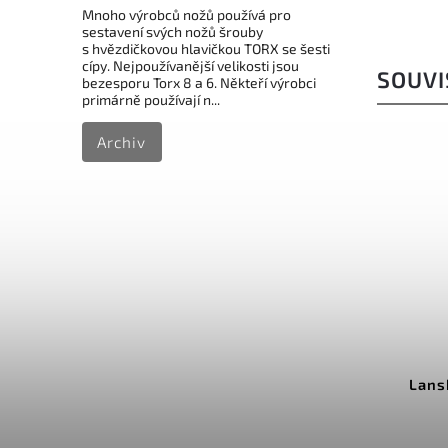
Mnoho výrobců nožů používá pro
sestavení svých nožů šrouby
s hvězdičkovou hlavičkou TORX se šesti
cípy. Nejpoužívanější velikosti jsou
SOUVI
bezesporu Torx 8 a 6. Někteří výrobci
primárně používají n...
Archiv
 Kč
804 Kč
 %
–20 %
D11FC
Kód:
LSS9S
ne
Lansky Steel Sharp Stick 9in
Super
Do košíku