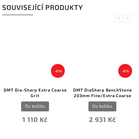
SOUVISEJÍCÍ PRODUKTY
Previous
Next
–6 %
–6 %
–6
Coarse
DMT DiaSharp BenchStone
Ganzo Diamond Sharpen
203mm Fine/Extra Coarse
Stone 200
Do košíku
Do košíku
2 931 Kč
329 Kč