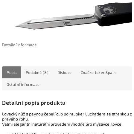
Detailní informace
Popis
Podobné (8)
Diskuze
Značka
Joker Spain
Ostatní informace
Detailní popis produktu
Lovecký nůž s pevnou čepelí
clip
point Joker Luchadera
se střenkou z
pravého rohu.
Velmi elegantní naturální provedení vhodné pro myslivce, lovce.