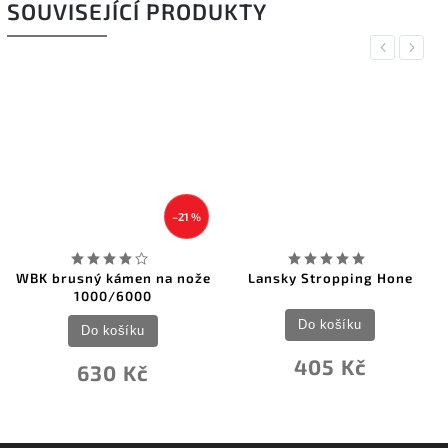
SOUVISEJÍCÍ PRODUKTY
Previous
Next
–21 %
WBK brusný kámen na nože
Lansky Stropping Hone
1000/6000
Do košíku
Do košíku
405 Kč
630 Kč