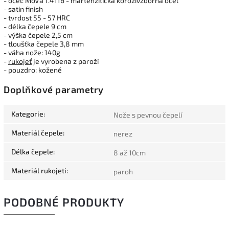
- ocel: MoVa 1.4116 - martenzitická korozivzdorná ocel
- satin finish
- tvrdost 55 - 57 HRC
- délka čepele 9 cm
- výška čepele 2,5 cm
- tloušťka čepele 3,8 mm
- váha nože: 140g
-
rukojeť
je vyrobena z paroží
- pouzdro: kožené
Doplňkové parametry
Kategorie
:
Nože s pevnou čepelí
Materiál čepele
:
nerez
Délka čepele
:
8 až 10cm
Materiál rukojeti
:
paroh
PODOBNÉ PRODUKTY